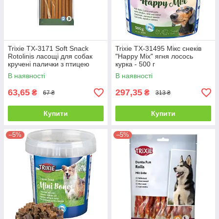
Trixie TX-3171 Soft Snack
Trixie TX-31495 Мікс снеків
Rotolinis ласощі для собак
"Happy Mix" ягня лосось
кручені палички з птицею
курка - 500 г
12см (12шт) - 120 г
В наявності
В наявності
63,65
297,35
₴
₴
67 ₴
313 ₴
Купити
Купити
–5%
–5%