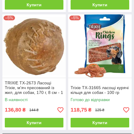
Купити
Купити
–5%
–5%
TRIXIE TX-2673 Ласощі
Trixie, м'яч пресований із
Trixie TX-31665 ласощі курячі
жил, для собак, 170 г, 8 см - 1
кільця для собак - 100 гр
шт.
В наявності
Готово до відправки
136,80
118,75
₴
₴
144 ₴
125 ₴
Купити
Купити