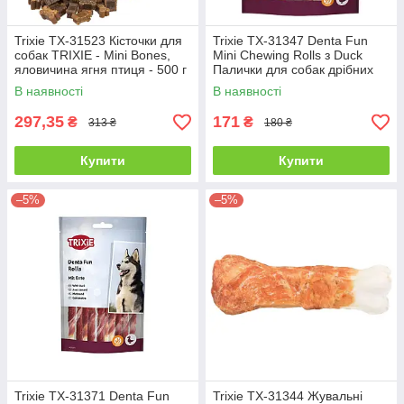
Trixie TX-31523 Кісточки для
Trixie TX-31347 Denta Fun
собак TRIXIE - Mini Bones,
Mini Chewing Rolls з Duck
яловичина ягня птиця - 500 г
Палички для собак дрібних
порід з качиною грудкою 6
В наявності
В наявності
см, 120 г
297,35
171
₴
₴
313 ₴
180 ₴
Купити
Купити
–5%
–5%
Trixie TX-31371 Denta Fun
Trixie TX-31344 Жувальні