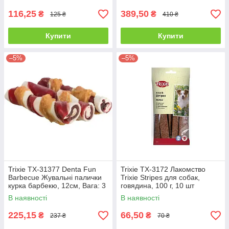
116,25
389,50
₴
₴
125 ₴
410 ₴
Купити
Купити
–5%
–5%
Trixie TX-31377 Denta Fun
Trixie TX-3172 Лакомство
Barbecue Жувальні палички
Trixie Stripes для собак,
курка барбекю, 12см, Вага: 3
говядина, 100 г, 10 шт
шт. /10,5 г
В наявності
В наявності
225,15
66,50
₴
₴
237 ₴
70 ₴