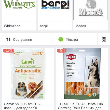
Whimzees
barpi
Modes
Сортування
0
Фільтри
–15%
–5%
Canvit ANTIPARASITIC -
TRIXIE TX-31378 Denta Fun
ласощі для здоров'я
Chewing Rolls Палички для