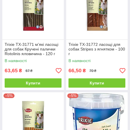
Trixie TX-31771 м'які ласощі
Trixie TX-31772 ласощі для
для собак Кручені палички
собак Stripes з ягнятком - 100
Rotolinis яловичина - 120 г
г
В наявності
В наявності
63,65
66,50
₴
₴
67 ₴
70 ₴
Купити
Купити
–5%
–5%