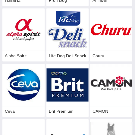
Half&Half
Proff Dog
AnimAll
Alpha Spirit
Life Dog Deli Snack
Churu
Ceva
Brit Premium
CAMON