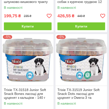
шлунково-кишкового тракту
собак з курячою грудкою 12
собак 200 гр
см, 30 шт, 240 г
В наявності
В наявності
199,75
426,55
₴
₴
235 ₴
449 ₴
Купити
Купити
–5%
–5%
Trixie TX-31518 Junior Soft
Trixie TX-31519 Junior Soft
Snack Bones ласощі для
Snack Dots ласощі для
цуценят з кальцієм - 140 г
цуценят з Омега-3 та
Омега-6 - 140 г
В наявності
В наявності