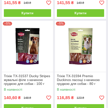
141,55
141,55
₴
₴
149 ₴
149 ₴
Купити
Купити
–5%
–5%
Trixie TX-31537 Ducky Stripes
Trixie TX-31594 Premio
жувальні філе з качиною
Duckinos ласощі з качиною
грудкою для собак - 100 г
грудкою для собак - 80 г
В наявності
В наявності
140,60
116,85
₴
₴
148 ₴
123 ₴