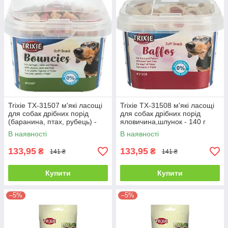
Trixie TX-31507 м'які ласощі
Trixie TX-31508 м'які ласощі
для собак дрібних порід
для собак дрібних порід
(баранина, птах, рубець) -
яловичина,шлунок - 140 г
140 г
В наявності
В наявності
133,95
133,95
₴
₴
141 ₴
141 ₴
Купити
Купити
–5%
–5%