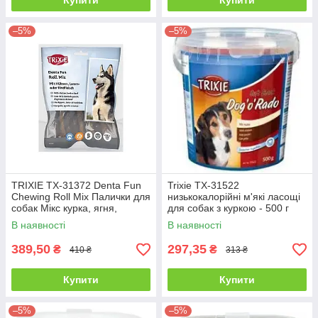
Купити
Купити
–5%
–5%
TRIXIE TX-31372 Denta Fun
Trixie TX-31522
Chewing Roll Mix Палички для
низькокалорійні м'які ласощі
собак Мікс курка, ягня,
для собак з куркою - 500 г
яловичина 10 см, 250 г
В наявності
В наявності
389,50
297,35
₴
₴
410 ₴
313 ₴
Купити
Купити
–5%
–5%