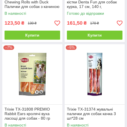
Chewing Rolls with Duck
кістки Denta Fun для собак
Палички для собак з качиною
курка, 17 см, 140 г,
грудкою 12 см, 10 шт, 80 г
В наявності
Готово до відправки
123,50
161,50
₴
₴
130 ₴
170 ₴
Купити
Купити
–7%
–5%
Trixie TX-31808 PREMIO
Trixie TX-31374 жувальні
Rabbit Ears кролячі вуха
палички для собак качка 3
ласощі для собак - 80 гр
шт*28 см
В наявності
В наявності