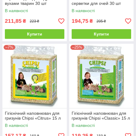
вухами тварин 30 шт
серветки для очей 30 шт
В наявності
В наявності
211,85
194,75
₴
₴
223 ₴
205 ₴
Купити
Купити
–7%
–25%
Гігієнічний наповнювач для
Гігієнічний наповнювач для
гризунів Chipsi «Citrus» 15 л
гризунів Chipsi «Classic» 15 л
В наявності
В наявності
157,17
119,25
₴
₴
169 ₴
159 ₴