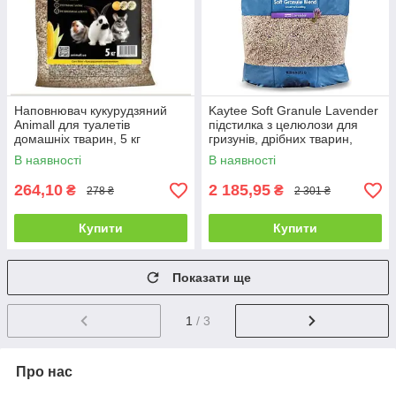
Наповнювач кукурудзяний
Kaytee Soft Granule Lavender
Animall для туалетів
підстилка з целюлози для
домашніх тварин, 5 кг
гризунів, дрібних тварин,
птахів, рептилій - 27.5 л, 4 кг
В наявності
В наявності
264,10
2 185,95
₴
₴
278 ₴
2 301 ₴
Купити
Купити
Показати ще
1
/ 3
Про нас