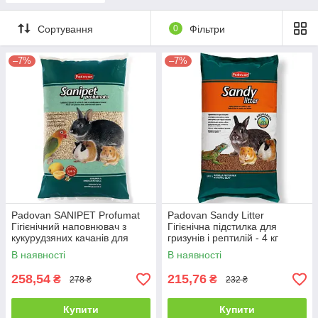
Сортування
0
Фільтри
–7%
–7%
Padovan SANIPET Profumat
Padovan Sandy Litter
Гігієнічний наповнювач з
Гігієнічна підстилка для
кукурудзяних качанів для
гризунів і рептилій - 4 кг
клітин птахів і гризунів - 4 л.
В наявності
В наявності
258,54
215,76
₴
₴
278 ₴
232 ₴
Купити
Купити