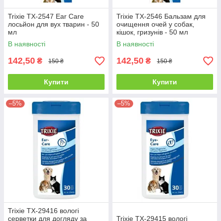
Trixie ТХ-2547 Ear Care
Trixie ТХ-2546 Бальзам для
лосьйон для вух тварин - 50
очищення очей у собак,
мл
кішок, гризунів - 50 мл
В наявності
В наявності
142,50
142,50
₴
₴
150 ₴
150 ₴
Купити
Купити
–5%
–5%
Trixie TX-29416 вологі
серветки для догляду за
Trixie TX-29415 вологі