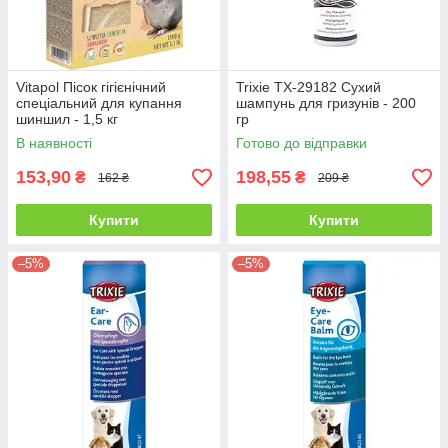
Vitapol Пісок гігієнічний
Trixie TX-29182 Сухий
спеціальний для купання
шампунь для гризунів - 200
шиншил - 1,5 кг
гр
В наявності
Готово до відправки
153,90
198,55
₴
₴
162 ₴
209 ₴
Купити
Купити
–5%
–5%