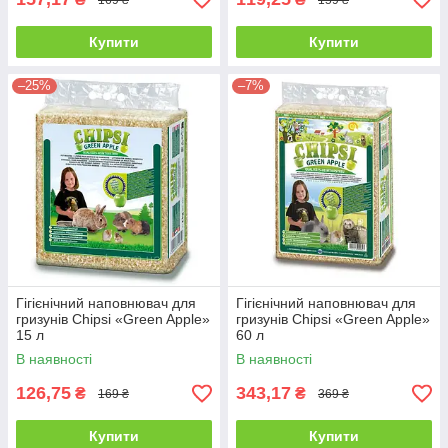
Купити
Купити
–25%
–7%
Гігієнічний наповнювач для
Гігієнічний наповнювач для
гризунів Chipsi «Green Apple»
гризунів Chipsi «Green Apple»
15 л
60 л
В наявності
В наявності
126,75
343,17
₴
₴
169 ₴
369 ₴
Купити
Купити