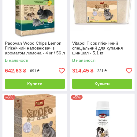
Padovan Wood Chips Lemon
Vitapol Пісок гігієнічний
Гігієнічний наповнювач з
спеціальний для купання
ароматом лимона - 4 кг / 56 л
шиншил - 5,1 кг
В наявності
В наявності
642,63
314,45
₴
₴
691 ₴
331 ₴
Купити
Купити
–5%
–5%