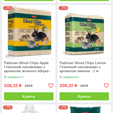
–7%
–7%
Padovan Wood Chips Аpple
Padovan Wood Chips Lemon
Гігієнічний наповнювач з
Гігієнічний наповнювач з
ароматом зеленого яблука -
ароматом лимона - 1 кг
1 кг
В наявності
В наявності
208,32
208,32
₴
₴
224 ₴
224 ₴
Купити
Купити
–7%
–7%