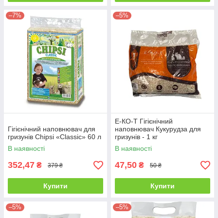
–7%
–5%
Е-КО-Т Гігієнічний
Гігієнічний наповнювач для
наповнювач Кукурудза для
гризунів Chipsi «Classic» 60 л
гризунів - 1 кг
В наявності
В наявності
352,47
47,50
₴
₴
379 ₴
50 ₴
Купити
Купити
–5%
–5%