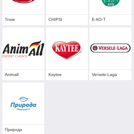
Trixie
CHIPSI
Е-КО-Т
Animall
Kaytee
Versele-Laga
Природа