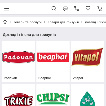
Товари та послуги
Товари для гризунів
Догляд і гігіє
Догляд і гігієна для гризунів
Padovan
Beaphar
Vitapol