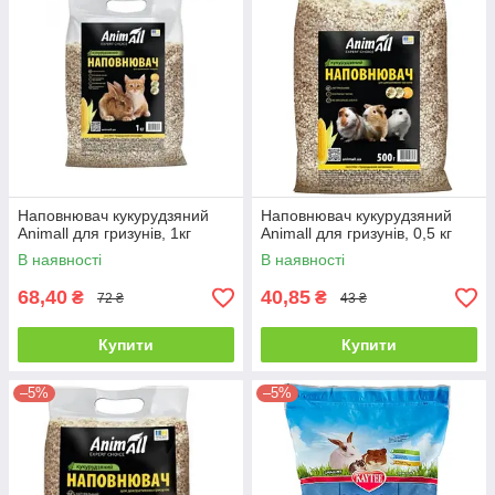
Наповнювач кукурудзяний
Наповнювач кукурудзяний
Animall для гризунів, 1кг
Animall для гризунів, 0,5 кг
В наявності
В наявності
68,40
40,85
₴
₴
72 ₴
43 ₴
Купити
Купити
–5%
–5%