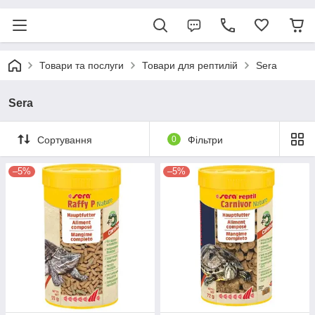
Товари та послуги
Товари для рептилій
Sera
Sera
Сортування
0
Фільтри
–5%
–5%