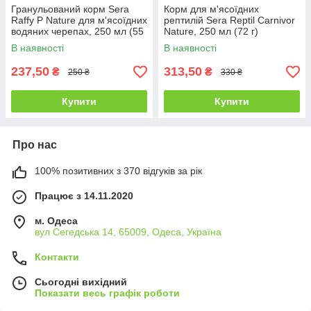
Гранульований корм Sera
Корм для м'ясоїдних
Raffy P Nature для м'ясоїдних
рептилій Sera Reptil Carnivor
водяних черепах, 250 мл (55
Nature, 250 мл (72 г)
г)
В наявності
В наявності
237,50
313,50
₴
₴
250 ₴
330 ₴
Купити
Купити
Про нас
100% позитивних з 370 відгуків за рік
Працює з 14.11.2020
м. Одеса
вул Сегедська 14, 65009, Одеса, Україна
Контакти
Сьогодні вихідний
Показати весь графік роботи