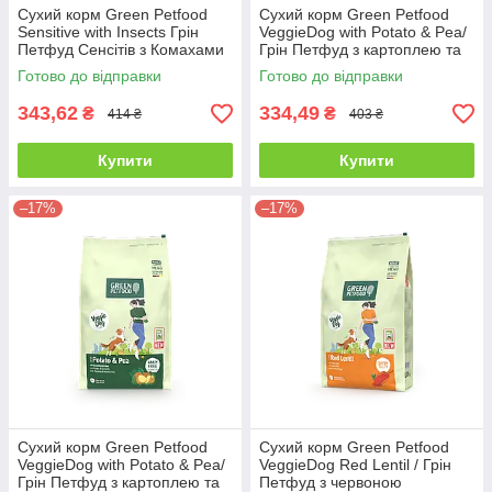
Сухий корм Green Petfood
Сухий корм Green Petfood
Sensitive with Insects Грін
VeggieDog with Potato & Pea/
Петфуд Сенсітів з Комахами
Грін Петфуд з картоплею та
900 г
горохом 900 г
Готово до відправки
Готово до відправки
343,62
334,49
₴
₴
414 ₴
403 ₴
Купити
Купити
–17%
–17%
Сухий корм Green Petfood
Сухий корм Green Petfood
VeggieDog with Potato & Pea/
VeggieDog Red Lentil / Грін
Грін Петфуд з картоплею та
Петфуд з червоною