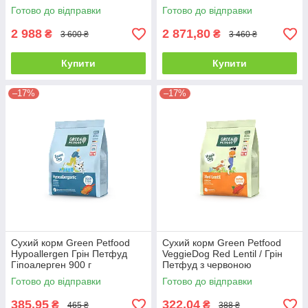
горохом 10 кг
сочевицею 10 кг
Готово до відправки
Готово до відправки
2 988
2 871,80
₴
₴
3 600 ₴
3 460 ₴
Купити
Купити
–17%
–17%
Сухий корм Green Petfood
Сухий корм Green Petfood
Hypoallergen Грін Петфуд
VeggieDog Red Lentil / Грін
Гіпоалерген 900 г
Петфуд з червоною
сочевицею 900 г
Готово до відправки
Готово до відправки
385,95
322,04
₴
₴
465 ₴
388 ₴