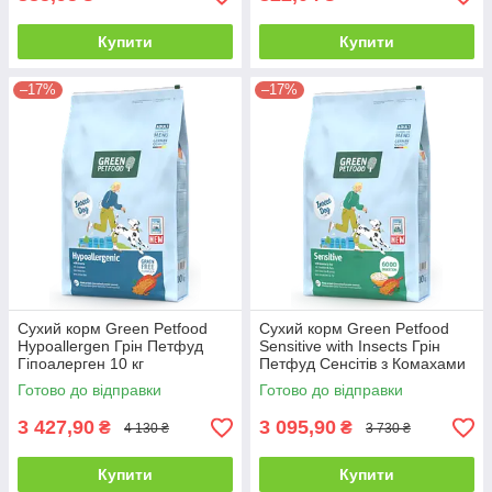
Купити
Купити
–17%
–17%
Сухий корм Green Petfood
Сухий корм Green Petfood
Hypoallergen Грін Петфуд
Sensitive with Insects Грін
Гіпоалерген 10 кг
Петфуд Сенсітів з Комахами
10 кг
Готово до відправки
Готово до відправки
3 427,90
3 095,90
₴
₴
4 130 ₴
3 730 ₴
Купити
Купити