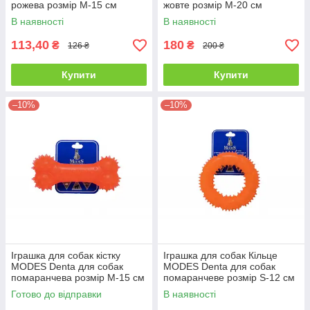
рожева розмір М-15 см
жовте розмір М-20 см
В наявності
В наявності
113,40
180
₴
₴
126 ₴
200 ₴
Купити
Купити
–10%
–10%
Іграшка для собак кістку
Іграшка для собак Кільце
MODES Denta для собак
MODES Denta для собак
помаранчева розмір М-15 см
помаранчеве розмір S-12 см
Готово до відправки
В наявності