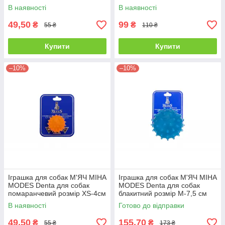
В наявності
В наявності
49,50
99
₴
₴
55 ₴
110 ₴
Купити
Купити
–10%
–10%
Іграшка для собак М'ЯЧ МІНА
Іграшка для собак М'ЯЧ МІНА
MODES Denta для собак
MODES Denta для собак
помаранчевий розмір XS-4см
блакитний розмір М-7,5 см
В наявності
Готово до відправки
49,50
155,70
₴
₴
55 ₴
173 ₴