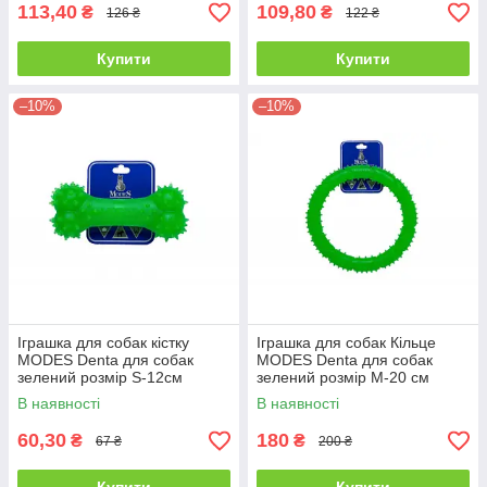
113,40
109,80
₴
₴
126 ₴
122 ₴
Купити
Купити
–10%
–10%
Іграшка для собак кістку
Іграшка для собак Кільце
MODES Denta для собак
MODES Denta для собак
зелений розмір S-12см
зелений розмір М-20 см
В наявності
В наявності
60,30
180
₴
₴
67 ₴
200 ₴