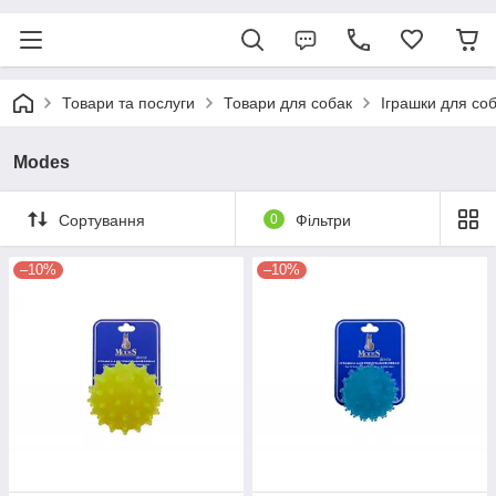
Товари та послуги
Товари для собак
Іграшки для со
Modes
Сортування
0
Фільтри
–10%
–10%