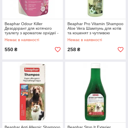
Beaphar Odour Killer
Beaphar Pro Vitamin Shampoo
Дезодорант для котячого
Aloe Vera Шампунь для котів
туалету з ароматом орхідеї -
та кошенят з чутливою
0,4 кг
шкірою - 250 мл
Немає в наявності
Немає в наявності
550
258
₴
₴
Beaphar Anti Allergic Shampoo
Beaphar Stop It Exterier