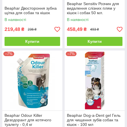
Beaphar Sensitiv Розчин для
Beaphar Двостороння зубна
видалення слізних плям у
щітка для собак та кішок
кішок і собак 50 мл.
В наявності
В наявності
219,48
458,49
₴
₴
236 ₴
493 ₴
Купити
Купити
–7%
–7%
Beaphar Odour Killer
Beaphar Dog-a-Dent gel Гель
Дезодорант для котячого
для чищення зубів собак та
туалету - 0,4 кг
кішок - 100 мл