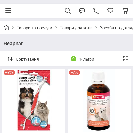
Товари та послуги
Товари для котів
Засоби по догля
Beaphar
Сортування
0
Фільтри
–7%
–7%