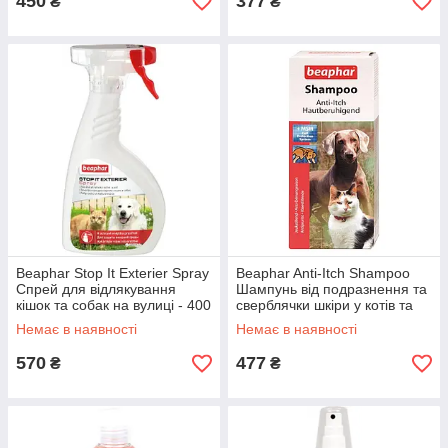
450
377
₴
₴
Beaphar Stop It Exterier Spray
Beaphar Anti-Itch Shampoo
Спрей для відлякування
Шампунь від подразнення та
кішок та собак на вулиці - 400
сверблячки шкіри у котів та
мл
собак - 200 мл
Немає в наявності
Немає в наявності
570
477
₴
₴