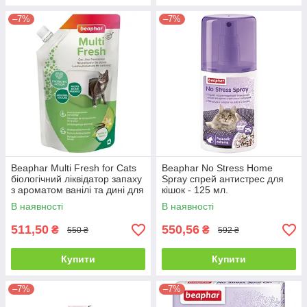
–7%
–7%
Beaphar Multі Fresh for Cats
Beaphar No Stress Home
біологічний ліквідатор запаху
Spray спрей антистрес для
з ароматом ванілі та дині для
кішок - 125 мл.
котячих туалетів - 0,4 кг
В наявності
В наявності
511,50
550,56
₴
₴
550 ₴
592 ₴
Купити
Купити
–7%
–7%