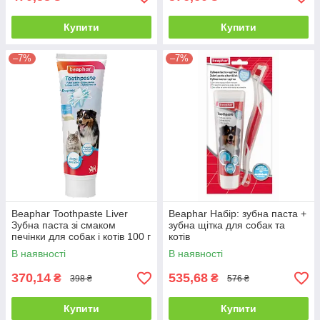
Купити
Купити
–7%
–7%
Beaphar Toothpaste Liver
Beaphar Набір: зубна паста +
Зубна паста зі смаком
зубна щітка для собак та
печінки для собак і котів 100 г
котів
В наявності
В наявності
370,14
535,68
₴
₴
398 ₴
576 ₴
Купити
Купити