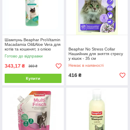
Шампунь Beaphar ProVitamin
Macadamia Oil&Aloe Vera для
котів та кошенят, з олією
Beaphar No Stress Collar
макадамії та алое вера, 250
Нашийник для зняття стресу
Готово до відправки
мл
у кішок - 35 см
343,17
Немає в наявності
₴
369 ₴
416
₴
Купити