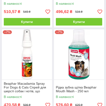
В наявності
В наявності
510,57
496,62
₴
₴
549 ₴
534 ₴
Купити
Купити
–7%
–7%
Beaphar Macadamia Spray
For Dogs & Cats Спрей для
Рідка зубна щітка Beaphar
шерсті собак і котів, що
Mouth Wash - 250 мл
відновлює, - 150 мл
В наявності
В наявності
470,58
576,60
₴
₴
506 ₴
620 ₴