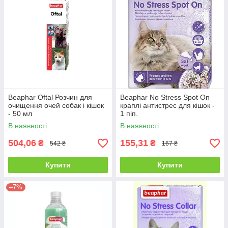
Beaphar Oftal Розчин для
Beaphar No Stress Spot On
очищення очей собак і кішок
краплі антистрес для кішок -
- 50 мл
1 піп.
В наявності
В наявності
504,06
155,31
₴
₴
542 ₴
167 ₴
Купити
Купити
–7%