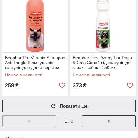
Beaphar Pro Vitamin Shampoo
Beaphar Free Spray For Dogs
Anti Tangle Шампунь від
& Cats Cпрей від колтунів для
колтунів для довгошерстих
кішок і собак - 150 мл
кішок - 250 мл
Немає в наявності
Немає в наявності
258
373
₴
₴
Показати ще
1
/ 2