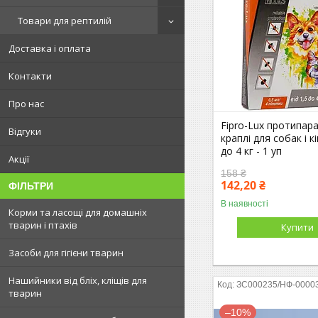
Товари для рептилій
Доставка і оплата
Контакти
Про нас
Fipro-Lux протипар
Відгуки
краплі для собак і к
до 4 кг - 1 уп
Акції
158 ₴
142,20 ₴
ФІЛЬТРИ
В наявності
Корми та ласощі для домашніх
тварин і птахів
Купити
Засоби для гігієни тварин
Нашийники від бліх, кліщів для
ЗС000235/НФ-0000
тварин
–10%