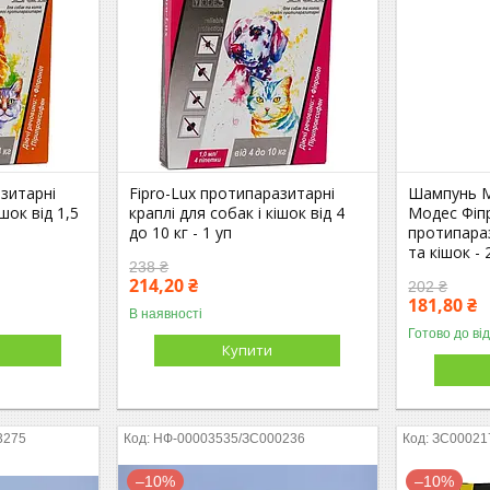
азитарні
Fipro-Lux протипаразитарні
Шампунь M
ішок від 1,5
краплі для собак і кішок від 4
Модес Фіп
до 10 кг - 1 уп
протипара
та кішок -
238 ₴
214,20 ₴
202 ₴
181,80 ₴
В наявності
Готово до ві
Купити
3275
НФ-00003535/ЗС000236
ЗС00021
–10%
–10%