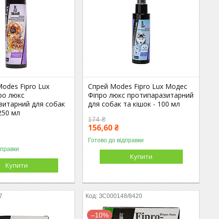
odes Fipro Lux
Спрей Modes Fipro Lux Модес
ро люкс
Фіпро люкс протипаразитарний
зитарний для собак
для собак та кішок - 100 мл
 250 мл
174 ₴
156,60 ₴
Готово до відправки
дправки
Купити
Купити
7
ЗС000148/8420
–10%