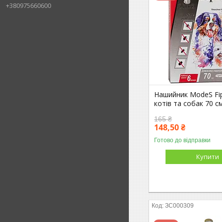
+380975660600
Нашийник ModeS Fip
котів та собак 70 с
165 ₴
148,50 ₴
Готово до відправки
Купити
ЗС000309