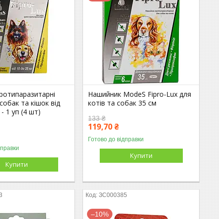
протипаразитарні
Нашийник ModeS Fipro-Lux для
 собак та кішок від
котів та собак 35 см
 - 1 уп (4 шт)
133 ₴
119,70 ₴
Готово до відправки
дправки
Купити
Купити
3
ЗС000385
–10%