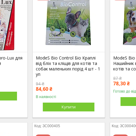
ro-Lux для
ModeS Bio Control Біо Краплі
ModeS Bio 
м
від бліх та кліщів для котів та
Нашийник в
собак маленьких порід 4 шт - 1
котів та со
уп
87 ₴
78,30 ₴
94 ₴
84,60 ₴
Готово до ві
В наявності
Купити
ЗС000405
ЗС00040