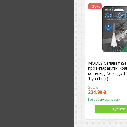
–10%
MODES Селавет (Sel
протипаразитні кра
котів від 7,6 кг до 10
1 уп (1 шт)
261 ₴
234,90 ₴
Готово до відправки
Купити