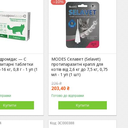
–10%
дромідас — C
MODES Селавет (Selavet)
зитарні таблетки
протипаразитні краплі для
16 кг, 0,8 г - 1 уп (1
котів від 2,6 кг до 7,5 кг, 0,75
мл - 1 уп (1 шт)
226 ₴
203,40 ₴
дправки
Готово до відправки
Купити
Купити
4
ЗС000388