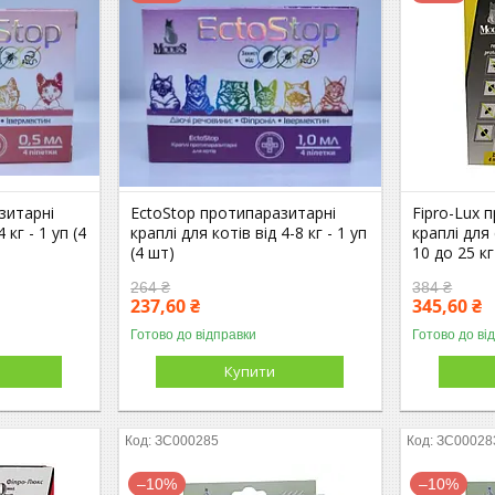
зитарні
EctoStop протипаразитарні
Fipro-Lux 
 кг - 1 уп (4
краплі для котів від 4-8 кг - 1 уп
краплі для
(4 шт)
10 до 25 кг
264 ₴
384 ₴
237,60 ₴
345,60 ₴
Готово до відправки
Готово до ві
Купити
ЗС000285
ЗС00028
–10%
–10%