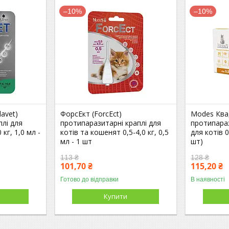
–10%
–10%
avet)
ФорсЕкт (ForcEct)
Modes Ква
плі для
протипаразитарні краплі для
протипара
 кг, 1,0 мл -
котів та кошенят 0,5-4,0 кг, 0,5
для котів 0,
мл - 1 шт
шт)
113 ₴
128 ₴
101,70 ₴
115,20 ₴
Готово до відправки
В наявності
Купити