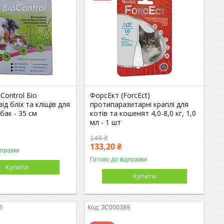
Control Біо
ФорсЕкт (ForcEct)
ід бліх та кліщів для
протипаразитарні краплі для
бак - 35 см
котів та кошенят 4,0-8,0 кг, 1,0
мл - 1 шт
148 ₴
133,20 ₴
дправки
Готово до відправки
Купити
Купити
6
ЗС000389