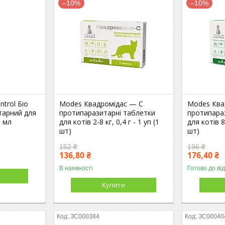
–10%
–10%
trol Біо
Modes Квадромідас — C
Modes Ква
тарний для
протипаразитарні таблетки
протипара
0 мл
для котів 2-8 кг, 0,4 г - 1 уп (1
для котів 8-
шт)
шт)
152 ₴
196 ₴
136,80 ₴
176,40 ₴
В наявності
Готово до ві
Купити
ЗС000384
ЗС00040