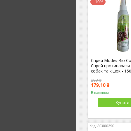
–10%
Спрей Modes Bio Con
Спрей протипарази
собак та кішок - 15
199 ₴
179,10 ₴
В наявності
Купити
ЗС000390