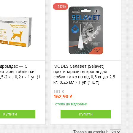
–10%
дромідас — C
MODES Селавет (Selavet)
зитарні таблетки
протипаразитні краплі для
5-2 кг, 0,2 г - 1 уп (1
собак та котів від 0,5 кг до 2,5
кг, 0,25 мл - 1 уп (1 шт)
181 ₴
162,90 ₴
Готово до відправки
Купити
Купити