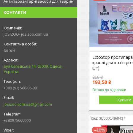
Антипаразитарні засоби для тварин
КОНТАКТИ
JOSIZOO- josizoo.com.ua
Євген
EctoStop протипара
краплі для котів до 4
вул Сегедська 14, 65009, Одеса,
шт)
Україна
215 ₴
193,50 ₴
+380 (97) 566-06-00
Готово до відправки
Купити
josizoo.com.ua@gmail.com
ЗС000149/8437
+380975660600
–10%