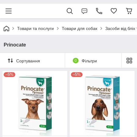
Товари та послуги
Товари для собак
Засоби від бліх
Prinocate
Сортування
0
Фільтри
–5%
–5%