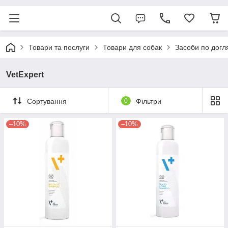
Товари та послуги
Товари для собак
Засоби по догл
VetExpert
Сортування
0
Фільтри
–10%
–10%