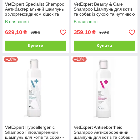
VetExpert Specialist Shampoo
VetExpert Beauty & Care
Антибактеріальний шампунь
Shampoo Шампунь для котів
з хлоргексидином кішок та
та собак із сухою та чутливою
собак - 250 мл
шкірою - 250 мл
В наявності
В наявності
629,10
359,10
₴
₴
699 ₴
399 ₴
Купити
Купити
–10%
–10%
VetExpert Hypoallergenic
VetExpert Antiseborrheic
Shampoo Гіпоалергенний
Shampoo Антисеборейний
шампунь для котів та собак -
шампунь для котів та собак -