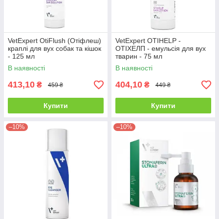
VetExpert OtiFlush (Отіфлеш)
VetExpert OTIHELP -
краплі для вух собак та кішок
ОТІХЕЛП - емульсія для вух
- 125 мл
тварин - 75 мл
В наявності
В наявності
413,10
404,10
₴
₴
459 ₴
449 ₴
Купити
Купити
–10%
–10%