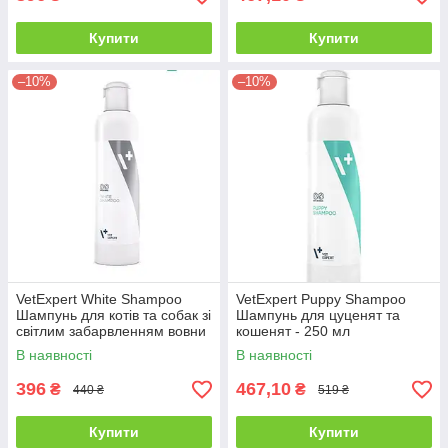
Купити
Купити
–10%
–10%
VetExpert White Shampoo
VetExpert Puppy Shampoo
Шампунь для котів та собак зі
Шампунь для цуценят та
світлим забарвленням вовни
кошенят - 250 мл
- 250 мл
В наявності
В наявності
396
467,10
₴
₴
440 ₴
519 ₴
Купити
Купити