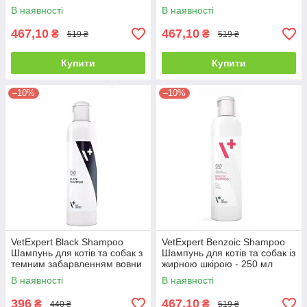
250 мл
250 мл
В наявності
В наявності
467,10
467,10
₴
₴
519 ₴
519 ₴
Купити
Купити
–10%
–10%
VetExpert Black Shampoo
VetExpert Benzoic Shampoo
Шампунь для котів та собак з
Шампунь для котів та собак із
темним забарвленням вовни
жирною шкірою - 250 мл
- 250 мл
В наявності
В наявності
396
467,10
₴
₴
440 ₴
519 ₴