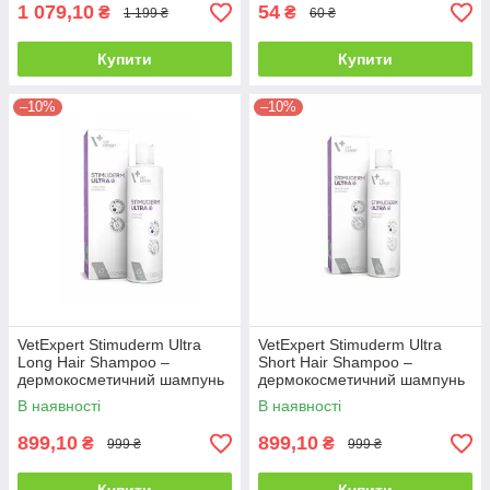
1 079,10
54
₴
₴
1 199 ₴
60 ₴
Купити
Купити
–10%
–10%
VetExpert Stimuderm Ultra
VetExpert Stimuderm Ultra
Long Hair Shampoo –
Short Hair Shampoo –
дермокосметичний шампунь
дермокосметичний шампунь
для довгошерстих собак, 250
для короткошерстих собак,
В наявності
В наявності
мл
250 мл
899,10
899,10
₴
₴
999 ₴
999 ₴