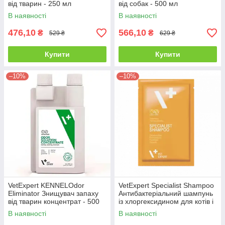
від тварин - 250 мл
від собак - 500 мл
В наявності
В наявності
476,10
566,10
₴
₴
529 ₴
629 ₴
Купити
Купити
–10%
–10%
VetExpert KENNELOdor
VetExpert Specialist Shampoo
Eliminator Знищувач запаху
Антибактеріальний шампунь
від тварин концентрат - 500
із хлоргексидином для котів і
мл
собак — 15 мл
В наявності
В наявності