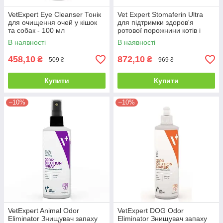
VetExpert Eye Cleanser Тонік
Vet Expert Stomaferin Ultra
для очищення очей у кішок
для підтримки здоров'я
та собак - 100 мл
ротової порожнини котів і
собак - 30 мл
В наявності
В наявності
458,10
872,10
₴
₴
509 ₴
969 ₴
Купити
Купити
–10%
–10%
VetExpert Animal Odor
VetExpert DOG Odor
Eliminator Знищувач запаху
Eliminator Знищувач запаху