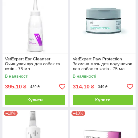
VetExpert Ear Cleanser
VetExpert Paw Protection
Очищувач вух для собак та
Захисна мазь для подушечок
котів - 75 мл
лап собак та котів - 75 мл
В наявності
В наявності
395,10
314,10
₴
₴
439 ₴
349 ₴
Купити
Купити
–10%
–10%