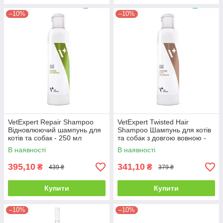
–10%
–10%
VetExpert Repair Shampoo
VetExpert Twisted Hair
Відновлюючий шампунь для
Shampoo Шампунь для котів
котів та собак - 250 мл
та собак з довгою вовною -
250 мл
В наявності
В наявності
395,10
341,10
₴
₴
439 ₴
379 ₴
Купити
Купити
–10%
–10%