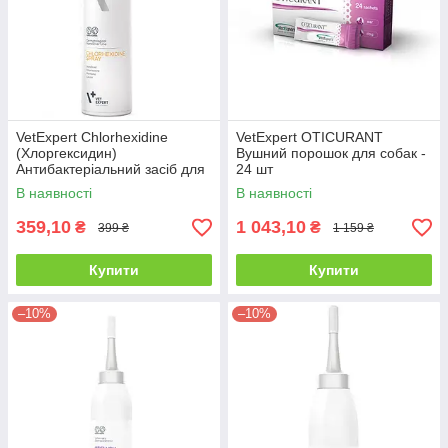
VetExpert Chlorhexidine
VetExpert OTICURANT
(Хлоргексидин)
Вушний порошок для собак -
Антибактеріальний засіб для
24 шт
собак та котів - 100 мл
В наявності
В наявності
359,10
1 043,10
₴
₴
399 ₴
1 159 ₴
Купити
Купити
–10%
–10%