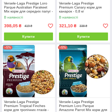
Versele-Laga Prestige Loro
Versele-Laga Prestige
Parque Australian Parakeet
Premium Canary корм для
Mix корм для середніх папуг -
канарок - 0,8 кг
1 кг
В наявності
В наявності
398,05
321,10
₴
₴
419 ₴
338 ₴
Купити
Купити
–5%
–5%
Versele-Laga Prestige
Versele-Laga Prestige
Premium Tropical Finches
Premium Loro Parque
корм для тропічних птахів -
Amazone Parrot Mix корм для