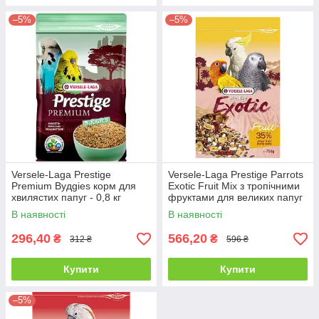
–5%
–5%
Versele-Laga Prestige
Versele-Laga Prestige Parrots
Premium Вудgies корм для
Exotic Fruit Mix з тропічними
хвилястих папуг - 0,8 кг
фруктами для великих папуг
- 0,75 кг
В наявності
В наявності
296,40
566,20
₴
₴
312 ₴
596 ₴
Купити
Купити
–5%