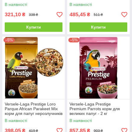
0,8 кг
середніх та великих папуг - 1
В наявності
В наявності
кг
321,10
485,45
₴
₴
338 ₴
511 ₴
Купити
Купити
–5%
–5%
Versele-Laga Prestige Loro
Versele-Laga Prestige
Parque African Parakeet Mix
Premium Parrots корм для
корм для папуг нерозлучників
великих папуг - 2 кг
- 1 кг
В наявності
В наявності
398,05
857,85
₴
₴
419 ₴
903 ₴