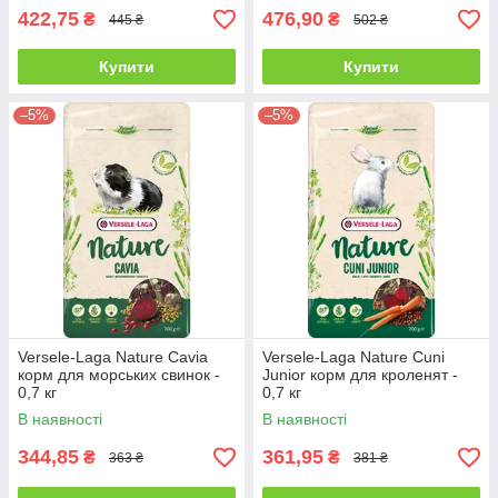
422,75
476,90
₴
₴
445 ₴
502 ₴
Купити
Купити
–5%
–5%
Versele-Laga Nature Cavia
Versele-Laga Nature Cuni
корм для морських свинок -
Junior корм для кроленят -
0,7 кг
0,7 кг
В наявності
В наявності
344,85
361,95
₴
₴
363 ₴
381 ₴