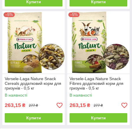
Купити
Купити
–5%
–5%
Versele-Laga Nature Snack
Versele-Laga Nature Snack
Cereals додатковий корм для
Fibres додатковий корм для
гризунів - 0,5 кг
гризунів - 0,5 кг
В наявності
В наявності
263,15
263,15
₴
₴
277 ₴
277 ₴
Купити
Купити