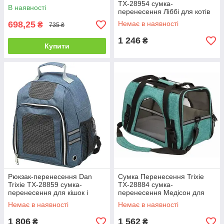
сірий/пітроль
TX-28954 сумка-
В наявності
перенесення Ліббі для котів
та собак до 7 кг
698,25
Немає в наявності
₴
735 ₴
1 246
₴
Купити
Рюкзак-перенесення Dan
Сумка Перенесення Trixie
Trixie TX-28859 сумка-
TX-28884 сумка-
перенесення для кішок і
перенесення Медісон для
собак 36х44х26см, до: 6 кг
котів та собак до 5 кг
Немає в наявності
Немає в наявності
1 806
1 562
₴
₴