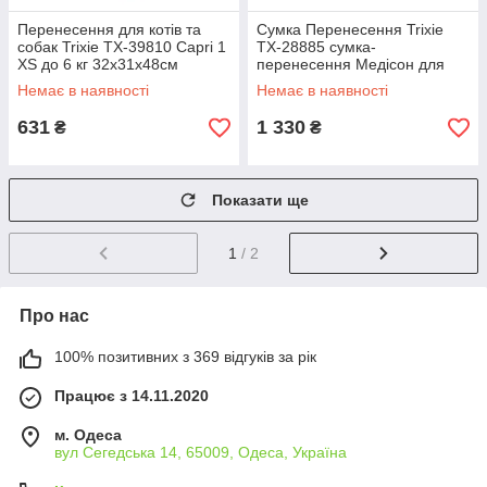
Перенесення для котів та
Сумка Перенесення Trixie
собак Trixie TX-39810 Capri 1
TX-28885 сумка-
XS до 6 кг 32х31х48см
перенесення Медісон для
темно-сірий/петрол
котів та собак до 5 кг
Немає в наявності
Немає в наявності
631
1 330
₴
₴
Показати ще
1
/ 2
Про нас
100% позитивних з 369 відгуків за рік
Працює з 14.11.2020
м. Одеса
вул Сегедська 14, 65009, Одеса, Україна