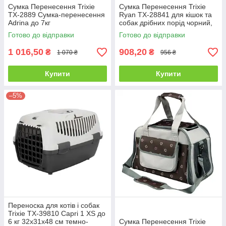
Сумка Перенесення Trixie
Сумка Перенесення Trixie
TX-2889 Сумка-перенесення
Ryan TX-28841 для кішок та
Adrina до 7кг
собак дрібних порід чорний,
26×27×47 см
Готово до відправки
Готово до відправки
1 016,50
908,20
₴
₴
1 070 ₴
956 ₴
Купити
Купити
–5%
Переноска для котів і собак
Trixie TX-39810 Capri 1 XS до
6 кг 32х31х48 см темно-
Сумка Перенесення Trixie