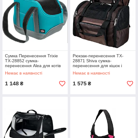
Сумка Перенесення Trixie
Рюкзак-перенесення TX-
TX-28852 сумка-
28871 Shiva сумка-
перенесення Alea для котів
перенесення для кішок і
та собак до 7 кг
собак 41 х 30 х 21 см, до: 8 кг
Немає в наявності
Немає в наявності
1 148
1 575
₴
₴