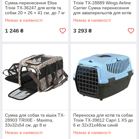
Сумка-перенесення Elisa
Trixie TX-28889 Wings Airline
Trixie TX-36247 для котів та
Carrier Сумка перенесення
собак 20 × 26 × 41 см, до 7 кг
для авіаперельотів для котів
та собак до 20 кг 28×23×46
Немає в наявності
Немає в наявності
см
1 246
3 293
₴
₴
Сумка для собак та кішок TX-
Переноска для котів та собак
28903 TRIXIE - Maxima,
Trixie TX-39812 Capri 1 XS до
33х32х54 см, до 8 кг
6 кг 32х31х48см синій
Немає в наявності
Немає в наявності