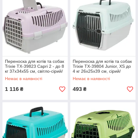
Переноска для котів та собак
Переноска для котів та собак
Trixie TX-39823 Capri 2 - до 8
Trixie TX-39804 Junior, XS до
кг 37х34х55 см, світло-сірий/
4 кг 26х25х39 см, сірий/
світло-бузковий
м'ятний
Немає в наявності
Немає в наявності
1 116
493
₴
₴