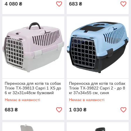
4 080
683
₴
₴
Переноска для котів та собак
Переноска для котів та собак
Trixie TX-39813 Capri 1 XS до
Trixie TX-39822 Capri 2 - до 8
6 кг 32х31х48см бузковий
кг 37х34х55 см, синя
Немає в наявності
Немає в наявності
683
1 030
₴
₴