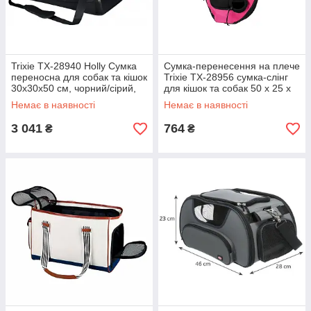
Trixie TX-28940 Holly Сумка
Сумка-перенесення на плече
переносна для собак та кішок
Trixie TX-28956 сумка-слінг
30х30х50 см, чорний/сірий,
для кішок та собак 50 x 25 x
до: 15 кг
18 cм, рожевий/чорний до 5
Немає в наявності
Немає в наявності
кг
3 041
764
₴
₴