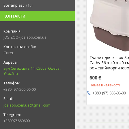
Stefanplast
16
КОНТАКТИ
JOSIZOO- josizoo.com.ua
Євген
Туалет для кішок St
Cathy 56 х 40 х 40 с
рожевий/коричнев
вул Сегедська 14, 65009, Одеса,
Україна
600 ₴
Немає в наявності
+380 (97) 566-06-00
+380 (97) 566-06-00
josizoo.com.ua@gmail.com
+380975660600