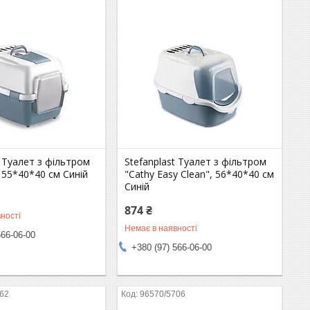
t Туалет з фільтром
Stefanplast Туалет з фільтром
, 55*40*40 см Синій
"Cathy Easy Clean", 56*40*40 см
Синій
874 ₴
ності
Немає в наявності
566-06-00
+380 (97) 566-06-00
662
96570/5706