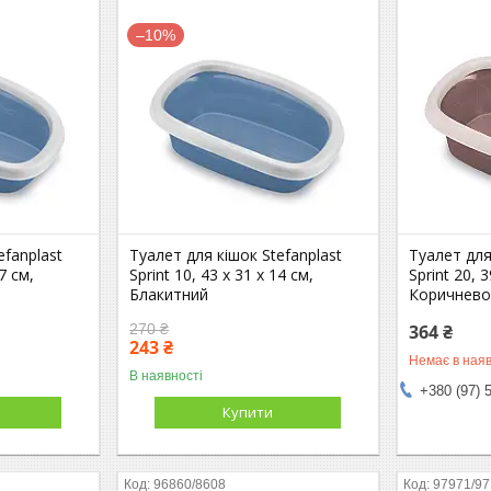
–10%
efanplast
Туалет для кішок Stefanplast
Туалет для
17 см,
Sprint 10, 43 x 31 x 14 см,
Sprint 20, 3
Блакитний
Коричнево
270 ₴
364 ₴
243 ₴
Немає в наяв
В наявності
+380 (97) 
Купити
96860/8608
97971/9