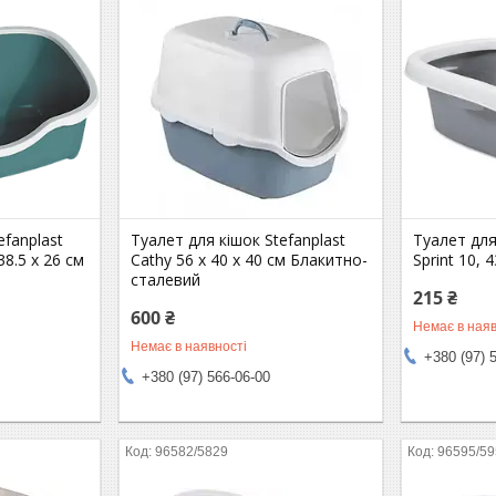
efanplast
Туалет для кішок Stefanplast
Туалет для
38.5 x 26 см
Cathy 56 х 40 х 40 см Блакитно-
Sprint 10, 
сталевий
215 ₴
600 ₴
Немає в наяв
Немає в наявності
+380 (97) 
+380 (97) 566-06-00
96582/5829
96595/5