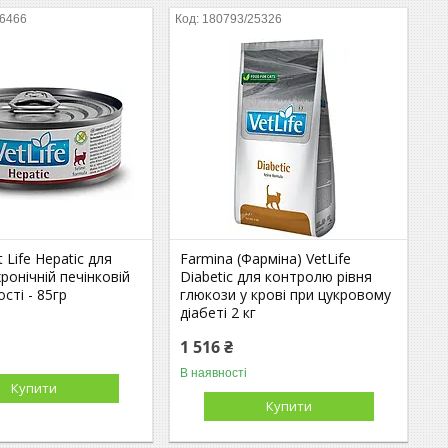
06466
180793/25326
 Life Hepatic для
Farmina (Фарміна) VetLife
хронічній печінковій
Diabetic для контролю рівня
сті - 85гр
глюкози у крові при цукровому
діабеті 2 кг
1 516 ₴
В наявності
Купити
Купити