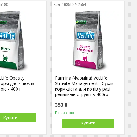
25180
163592/22554
Life Obesity
Farmina (Фарміна) VetLife
корм для кішок із
Struvite Management - Сухий
ою - 400 г
корм-дієта для котів у разі
рецидивів струвітів-400гр
353 ₴
В наявності
Купити
Купити