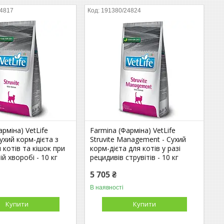
24817
191380/24824
арміна) VetLife
Farmina (Фарміна) VetLife
Cухий корм-дієта з
Struvite Management - Сухий
 котів та кішок при
корм-дієта для котів у разі
й хворобі - 10 кг
рецидивів струвітів - 10 кг
5 705 ₴
В наявності
Купити
Купити