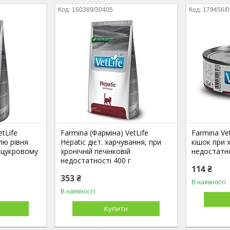
160389/30405
179456/
tLife
Farmina (Фарміна) VetLife
Farmina Vet
лю рівня
Hepatic дієт. харчування, при
кішок при 
и цукровому
хронічній печінковій
недостатно
недостатності 400 г
114 ₴
353 ₴
В наявності
В наявності
Купити