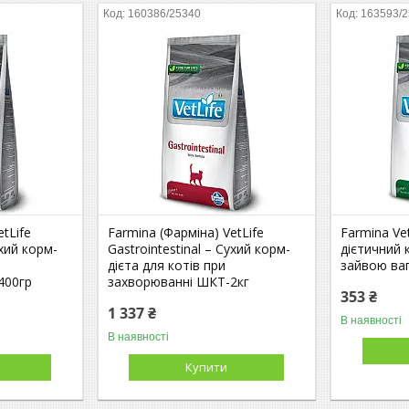
160386/25340
163593/
tLife
Farmina (Фарміна) VetLife
Farmina Vet
ухий корм-
Gastrointestinal – Сухий корм-
дієтичний 
дієта для котів при
зайвою ваг
400гр
захворюванні ШКТ-2кг
353 ₴
1 337 ₴
В наявності
В наявності
Купити