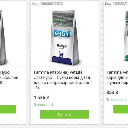
160388/22523
160383/
aHypo
Farmina (Фарміна) VetLife
Farmina Ve
кішок при
UltraHypo – Сухий корм-дієта
корм для к
0 г
для котів при харчовій алергії
функції нир
-2кг
353 ₴
1 536 ₴
В наявності
В наявності
Купити