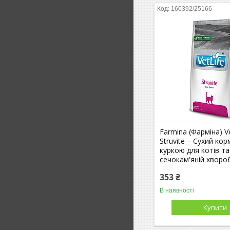
160392/25166
Farmina (Фарміна) Ve
Struvite – Cухий кор
куркою для котів та
сечокам'яній хвороб
353 ₴
В наявності
Купити