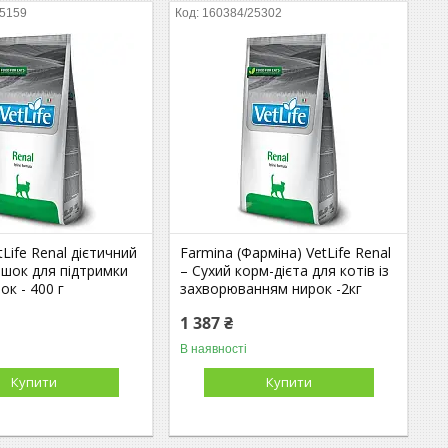
25159
160384/25302
tLife Renal дієтичний
Farmina (Фарміна) VetLife Renal
ішок для підтримки
– Сухий корм-дієта для котів із
ок - 400 г
захворюванням нирок -2кг
1 387 ₴
В наявності
Купити
Купити