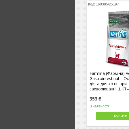
160385/25197
Farmina (Фарміна) Ve
Gastrointestinal – С
дієта для котів при
захворюванні ШКТ-
353 ₴
В наявності
Купити