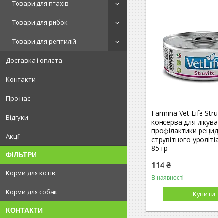
Товари для птахів
Товари для рибок
Товари для рептилій
Доставка і оплата
Контакти
Про нас
Farmina Vet Life Stru
Відгуки
консерва для лікува
профілактики рецид
Акції
струвітного уролітіа
85 гр
ФІЛЬТРИ
114 ₴
Корми для котів
В наявності
Корми для собак
Купити
КОНТАКТИ