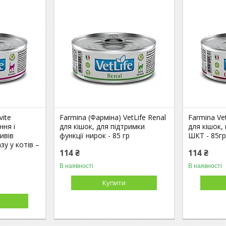
vite
Farmina (Фарміна) VetLife Renal
Farmina Vet
ння і
для кішок, для підтримки
для кішок,
ивів
функції нирок - 85 гр
ШКТ - 85г
зу у котів –
114 ₴
114 ₴
В наявності
В наявності
Купити