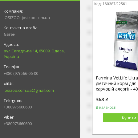
160387/22561
JOSIZOO- josizoo.com.ua
Євген
вул Сегедська 14, 65009, Одеса,
Україна
+380 (97) 566-06-00
Farmina VetLife Ultr
дієтичний корм для 
харчовій алергії - 40
josizoo.com.ua@gmail.com
368 ₴
+380975660600
В наявності
Купити
+380975660600