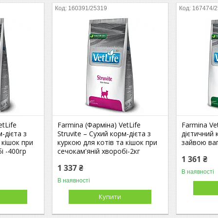
160391/25319
167474/
tLife
Farmina (Фарміна) VetLife
Farmina Vet
м-дієта з
Struvite – Cухий корм-дієта з
дієтичний 
 кішок при
куркою для котів та кішок при
зайвою ваг
і -400гр
сечокам'яній хворобі-2кг
1 361 ₴
1 337 ₴
В наявності
В наявності
Купити