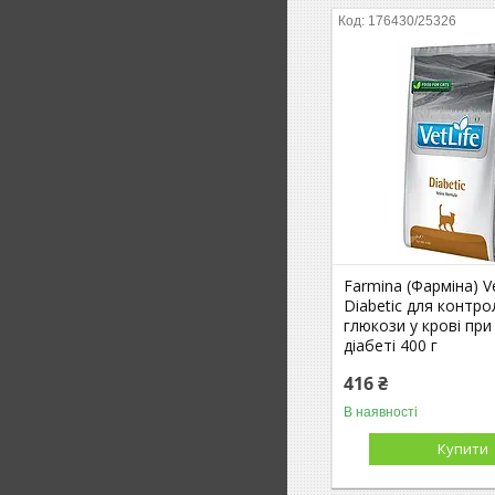
176430/25326
Farmina (Фарміна) Ve
Diabetic для контро
глюкози у крові пр
діабеті 400 г
416 ₴
В наявності
Купити