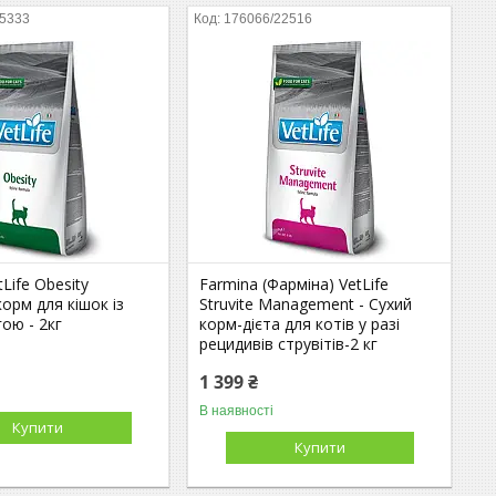
25333
176066/22516
Life Obesity
Farmina (Фарміна) VetLife
корм для кішок із
Struvite Management - Сухий
ою - 2кг
корм-дієта для котів у разі
рецидивів струвітів-2 кг
1 399 ₴
В наявності
Купити
Купити