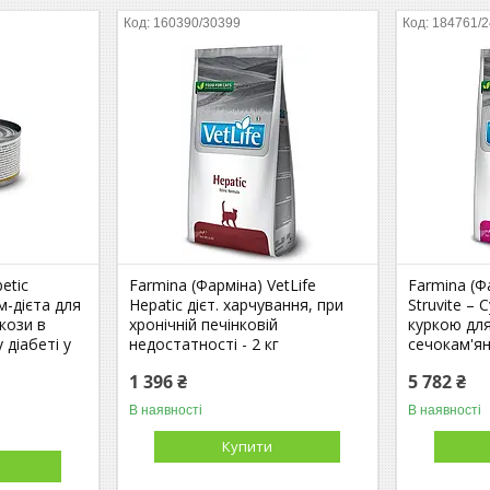
160390/30399
184761/
betic
Farmina (Фарміна) VetLife
Farmina (Ф
-дієта для
Hepatic дієт. харчування, при
Struvite – 
кози в
хронічній печінковій
куркою для
 діабеті у
недостатності - 2 кг
сечокам'яні
1 396 ₴
5 782 ₴
В наявності
В наявності
Купити