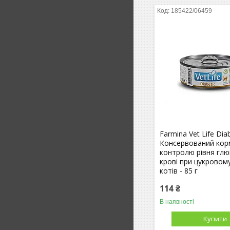
185422/06459
Farmina Vet Life Dia
Консервований корм
контролю рівня глю
крові при цукровому
котів - 85 г
114 ₴
В наявності
Купити