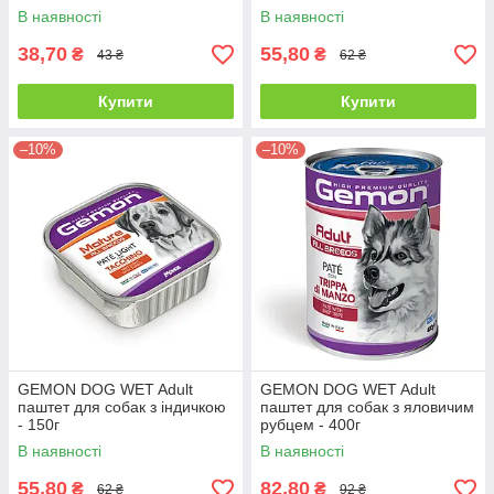
В наявності
В наявності
38,70
55,80
₴
₴
43 ₴
62 ₴
Купити
Купити
–10%
–10%
GEMON DOG WET Adult
GEMON DOG WET Adult
паштет для собак з індичкою
паштет для собак з яловичим
- 150г
рубцем - 400г
В наявності
В наявності
55,80
82,80
₴
₴
62 ₴
92 ₴