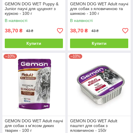
GEMON DOG WET Puppy &
GEMON DOG WET Adult паучі
Junior паучі для цуценят з
для собак з яловичиною та
куркою - 100 г
шинкою - 100 г
В наявності
В наявності
38,70
38,70
₴
₴
43 ₴
43 ₴
Купити
Купити
–10%
–10%
GEMON DOG WET Adult паучі
GEMON DOG WET Adult
для собак з м'ясом диких
паштет для собак з
тварин - 100 г
яловичиною - 150г