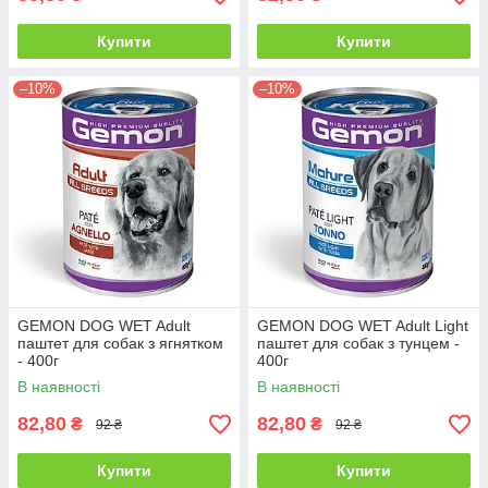
Купити
Купити
–10%
–10%
GEMON DOG WET Adult
GEMON DOG WET Adult Light
паштет для собак з ягнятком
паштет для собак з тунцем -
- 400г
400г
В наявності
В наявності
82,80
82,80
₴
₴
92 ₴
92 ₴
Купити
Купити