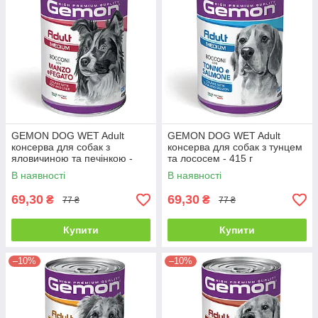
GEMON DOG WET Adult
GEMON DOG WET Adult
консерва для собак з
консерва для собак з тунцем
яловичиною та печінкою -
та лососем - 415 г
415 г
В наявності
В наявності
69,30
69,30
₴
₴
77 ₴
77 ₴
Купити
Купити
–10%
–10%