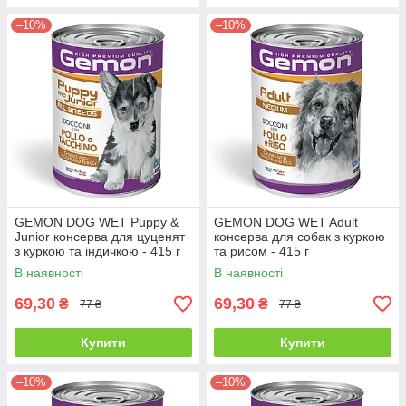
–10%
–10%
GEMON DOG WET Puppy &
GEMON DOG WET Adult
Junior консерва для цуценят
консерва для собак з куркою
з куркою та індичкою - 415 г
та рисом - 415 г
В наявності
В наявності
69,30
69,30
₴
₴
77 ₴
77 ₴
Купити
Купити
–10%
–10%