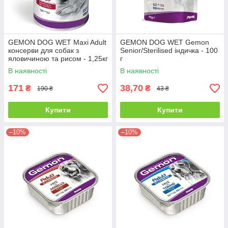
GEMON DOG WET Maxi Adult
GEMON DOG WET Gemon
консерви для собак з
Senior/Sterilised індичка - 100
яловичиною та рисом - 1,25кг
г
В наявності
В наявності
171
38,70
₴
₴
190 ₴
43 ₴
Купити
Купити
–10%
–10%