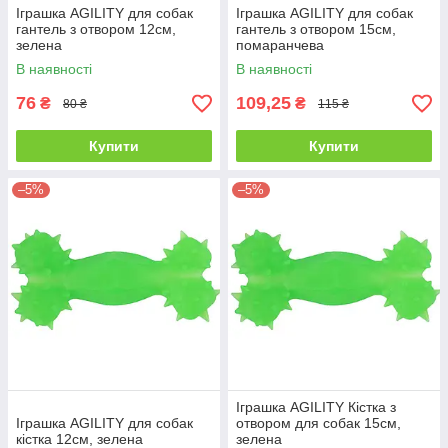
Іграшка AGILITY для собак
Іграшка AGILITY для собак
гантель з отвором 12см,
гантель з отвором 15см,
зелена
помаранчева
В наявності
В наявності
76
109,25
₴
₴
80 ₴
115 ₴
Купити
Купити
–5%
–5%
Іграшка AGILITY Кістка з
Іграшка AGILITY для собак
отвором для собак 15см,
кістка 12см, зелена
зелена