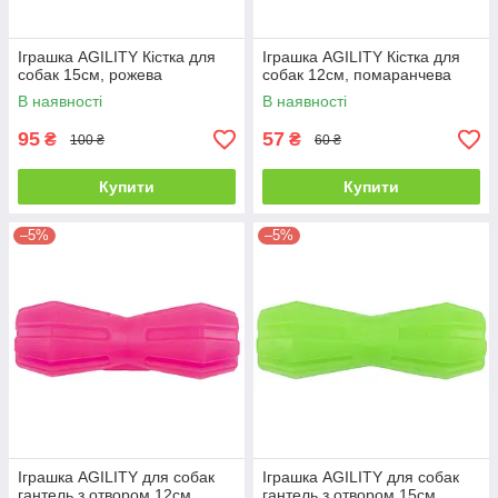
Іграшка AGILITY Кістка для
Іграшка AGILITY Кістка для
собак 15см, рожева
собак 12см, помаранчева
В наявності
В наявності
95
57
₴
₴
100 ₴
60 ₴
Купити
Купити
–5%
–5%
Іграшка AGILITY для собак
Іграшка AGILITY для собак
гантель з отвором 12см,
гантель з отвором 15см,