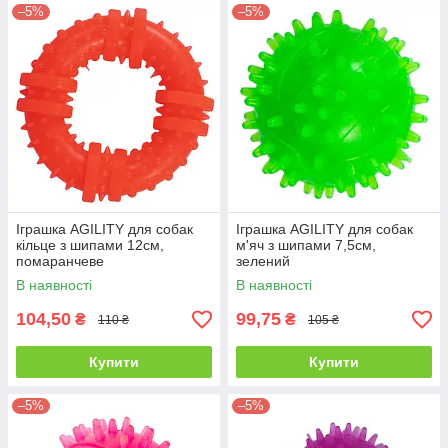
–5%
–5%
Іграшка AGILITY для собак
Іграшка AGILITY для собак
кільце з шипами 12см,
м'яч з шипами 7,5см,
помаранчеве
зелений
В наявності
В наявності
104,50
99,75
₴
₴
110 ₴
105 ₴
Купити
Купити
–5%
–5%