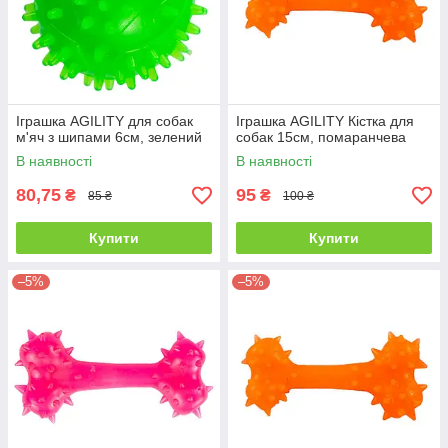
Іграшка AGILITY для собак
Іграшка AGILITY Кістка для
м'яч з шипами 6см, зелений
собак 15см, помаранчева
В наявності
В наявності
80,75
95
₴
₴
85 ₴
100 ₴
Купити
Купити
–5%
–5%