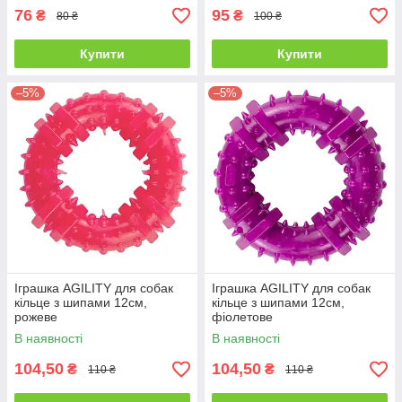
76
95
₴
₴
80 ₴
100 ₴
Купити
Купити
–5%
–5%
Іграшка AGILITY для собак
Іграшка AGILITY для собак
кільце з шипами 12см,
кільце з шипами 12см,
рожеве
фіолетове
В наявності
В наявності
104,50
104,50
₴
₴
110 ₴
110 ₴