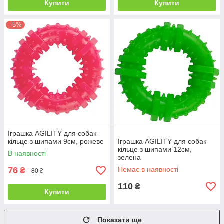
Купити
Купити
–5%
Іграшка AGILITY для собак
кільце з шипами 9см, рожеве
Іграшка AGILITY для собак
кільце з шипами 12см,
В наявності
зелена
76
Немає в наявності
₴
80 ₴
110
₴
Купити
Показати ще