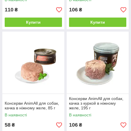
110
106
₴
₴
Купити
Купити
Консерви AnimAll для собак,
Консерви AnimAll для собак,
качка з куркой в ніжному
качка в ніжному желе, 85 г
желе, 195 г
В наявності
В наявності
58
106
₴
₴