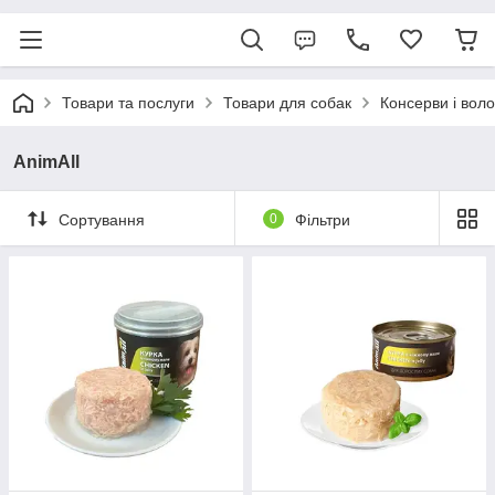
Товари та послуги
Товари для собак
Консерви і воло
AnimAll
Сортування
0
Фільтри