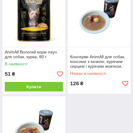
AnimAll Вологий корм пауч
для собак, курка, 80 г
Консерви AnimAll для собак,
консоме з качкою, курячим
В наявності
серцем і курячим жовтком,
375 г
51
Немає в наявності
₴
126
₴
Купити