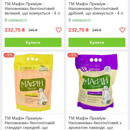
ТМ Мафін Преміум -
ТМ Мафін Преміум -
Наповнювач бентонітовий
Наповнювач бентонітовий
великий, що комкується - 4 л
дрібний, що комкується - 4 л
(4 кг)
(4 кг)
В наявності
В наявності
232,75
232,75
₴
₴
245 ₴
245 ₴
Купити
Купити
–5%
–5%
ТМ Мафін Преміум -
ТМ Мафін Преміум -
Наповнювач бентонітовий
Наповнювач бентонітовий з
стандарт середній, що
ароматом лаванди, що