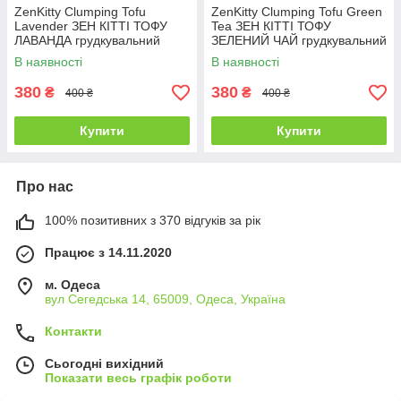
ZenKitty Clumping Tofu
ZenKitty Clumping Tofu Green
Lavender ЗЕН КІТТІ ТОФУ
Tea ЗЕН КІТТІ ТОФУ
ЛАВАНДА грудкувальний
ЗЕЛЕНИЙ ЧАЙ грудкувальний
наповнювач для котячого
наповнювач для котячого
В наявності
В наявності
туалету - 5,5 л / 2,5 кг
туалету - 5,5 л / 2,5 кг
380
380
₴
₴
400 ₴
400 ₴
Купити
Купити
Про нас
100% позитивних з 370 відгуків за рік
Працює з 14.11.2020
м. Одеса
вул Сегедська 14, 65009, Одеса, Україна
Контакти
Сьогодні вихідний
Показати весь графік роботи