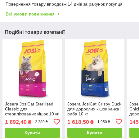
Повернення товару впродовж 14 днів за рахунок покупця
Всі умови повернення
Подібні товари компанії
Josera JosiCat Sterilised
Josera JosiCat Crispy Duck
Jose
Classic для
для дорослих кішок качка і
Chic
стерилізованих кішок 10 кг
риба 10 кг
доро
1 892,40
1 618,50
145
₴
₴
2 280 ₴
1 950 ₴
Купити
Купити