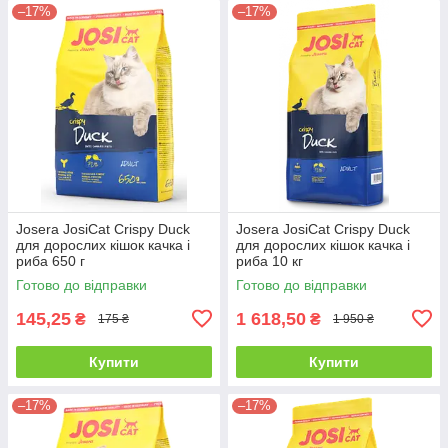
–17%
–17%
Josera JosiCat Crispy Duck
Josera JosiCat Crispy Duck
для дорослих кішок качка і
для дорослих кішок качка і
риба 650 г
риба 10 кг
Готово до відправки
Готово до відправки
145,25
1 618,50
₴
₴
175 ₴
1 950 ₴
Купити
Купити
–17%
–17%