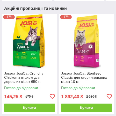
Акційні пропозиції та новинки
–17%
–17%
Josera JosiCat Crunchy
Josera JosiCat Sterilised
Chicken з птахом для
Classic для стерилізованих
дорослих кішок 650 г
кішок 10 кг
Готово до відправки
Готово до відправки
145,25
1 892,40
₴
₴
175 ₴
2 280 ₴
Купити
Купити