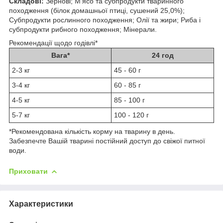
Складові:
Зернові; М’ясо та субпродукти тваринного
походження (білок домашньої птиці, сушений 25,0%);
Субпродукти рослинного походження; Олії та жири; Риба і
субпродукти рибного походження; Мінерали.
Рекомендації щодо годівлі*
Вага*
24 год
2-3 кг
45 - 60 г
3-4 кг
60 - 85 г
4-5 кг
85 - 100 г
5-7 кг
100 - 120 г
*Рекомендована кількість корму на тварину в день.
Забезпечте Вашій тварині постійний доступ до свіжої питної
води.
Приховати
Характеристики