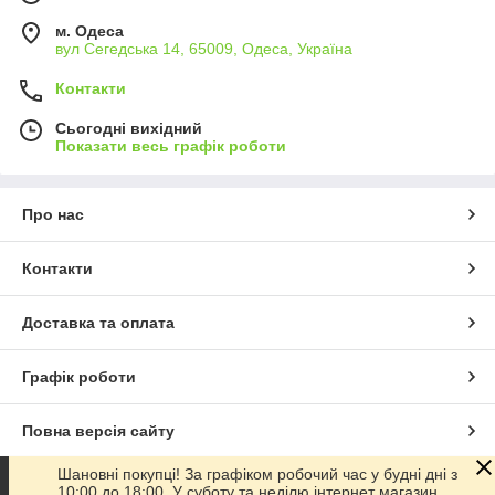
м. Одеса
вул Сегедська 14, 65009, Одеса, Україна
Контакти
Сьогодні вихідний
Показати весь графік роботи
Про нас
Контакти
Доставка та оплата
Графік роботи
Повна версія сайту
Шановні покупці! За графіком робочий час у будні дні з
Сайт створено на маркетплейсі
Prom.ua
10:00 до 18:00. У суботу та неділю інтернет магазин