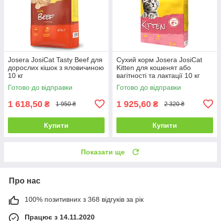
Josera JosiCat Tasty Beef для
Сухий корм Josera JosiCat
дорослих кішок з яловичиною
Kitten для кошенят або
10 кг
вагітності та лактації 10 кг
Готово до відправки
Готово до відправки
1 618,50
1 925,60
₴
₴
1 950 ₴
2 320 ₴
Купити
Купити
Показати ще
Про нас
100% позитивних з 368 відгуків за рік
Працює з 14.11.2020