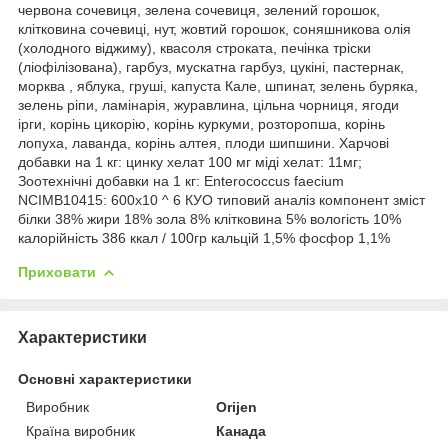
червона сочевиця, зелена сочевиця, зелений горошок,
клітковина сочевиці, нут, жовтий горошок, соняшникова олія
(холодного віджиму), квасоля строката, печінка тріски
(ліофілізована), гарбуз, мускатна гарбуз, цукіні, пастернак,
морква , яблука, груші, капуста Кале, шпинат, зелень буряка,
зелень ріпи, ламінарія, журавлина, цільна чорниця, ягоди
ірги, корінь цикорію, корінь куркуми, розторопша, корінь
лопуха, лаванда, корінь алтея, плоди шипшини. Харчові
добавки на 1 кг: цинку хелат 100 мг міді хелат: 11мг;
Зоотехнічні добавки на 1 кг: Enterococcus faecium
NCIMB10415: 600x10 ^ 6 КУО типовий аналіз компонент зміст
білки 38% жири 18% зола 8% клітковина 5% вологість 10%
калорійність 386 ккал / 100гр кальцій 1,5% фосфор 1,1%
Приховати
Характеристики
Основні характеристики
Виробник
Orijen
Країна виробник
Канада