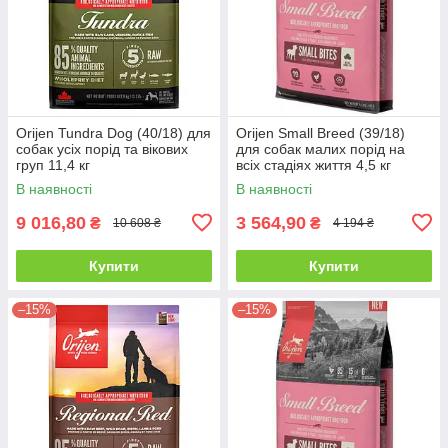
Orijen Tundra Dog (40/18) для
Orijen Small Breed (39/18)
собак усіх порід та вікових
для собак малих порід на
груп 11,4 кг
всіх стадіях життя 4,5 кг
В наявності
В наявності
9 016,80
3 564,90
₴
₴
10 608 ₴
4 194 ₴
Купити
Купити
–15%
–15%