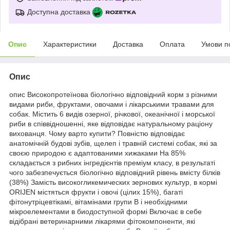
Доступна доставка
Опис
Характеристики
Доставка
Оплата
Умови п
Опис
опис Високопротеїнова біологічно відповідний корм з різними
видами риби, фруктами, овочами і лікарськими травами для
собак. Містить 6 видів озерної, річкової, океанічної і морської
риби в співвідношенні, яке відповідає натуральному раціону
вихованця. Чому варто купити? Повністю відповідає
анатомічній будові зубів, щелеп і травній системі собак, які за
своєю природою є адаптованими хижаками На 85%
складається з рибних інгредієнтів преміум класу, в результаті
чого забезпечується біологічно відповідний рівень вмісту білків
(38%) Замість високогликемических зернових культур, в кормі
ORIJEN містяться фрукти і овочі (цілих 15%), багаті
фітонутріцевтікамі, вітамінами групи В і необхідними
мікроелементами в биодоступной формі Включає в себе
відібрані ветеринарними лікарями фітокомпоненти, які