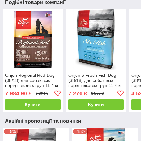
Подібні товари компанії
Orijen Regional Red Dog
Orijen 6 Fresh Fish Dog
Orij
(38/18) для собак всіх
(38/18) для собак всіх
(38/
порід і вікових груп 11,4 кг
порід і вікових груп 11,4 кг
порід
7 984,90
7 276
4 5
₴
₴
9 394 ₴
8 560 ₴
Купити
Купити
Акційні пропозиції та новинки
–15%
–15%