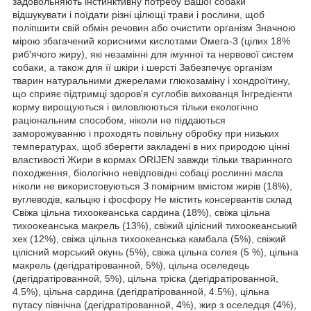
задовольняють інстинктивну потребу Вашої собаки
відшукувати і поїдати різні цілющі трави і рослини, щоб
поліпшити свій обмін речовин або очистити організм Значною
мірою збагачений корисними кислотами Омега-3 (цілих 18%
риб'ячого жиру), які незамінні для імунної та нервової систем
собаки, а також для її шкіри і шерсті Забезпечує організм
тварин натуральними джерелами глюкозаміну і хондроїтину,
що сприяє підтримці здоров'я суглобів вихованця Інгредієнти
корму вирощуються і виловлюються тільки екологічно
раціональним способом, ніколи не піддаються
заморожуванню і проходять повільну обробку при низьких
температурах, щоб зберегти закладені в них природою цінні
властивості Жири в кормах ORIJEN завжди тільки тваринного
походження, біологічно невідповідні собаці рослинні масла
ніколи не використовуються З помірним вмістом жирів (18%),
вуглеводів, кальцію і фосфору Не містить консервантів склад
Свіжа цільна тихоокеанська сардина (18%), свіжа цільна
тихоокеанська макрель (13%), свіжий цілісний тихоокеанський
хек (12%), свіжа цільна тихоокеанська камбала (5%), свіжий
цілісний морський окунь (5%), свіжа цільна солея (5 %), цільна
макрель (дегідратірованной, 5%), цільна оселедець
(дегідратірованной, 5%), цільна тріска (дегідратірованной,
4.5%), цільна сардина (дегідратірованной, 4.5%), цільна
путасу північна (дегідратірованной, 4%), жир з оселедця (4%),