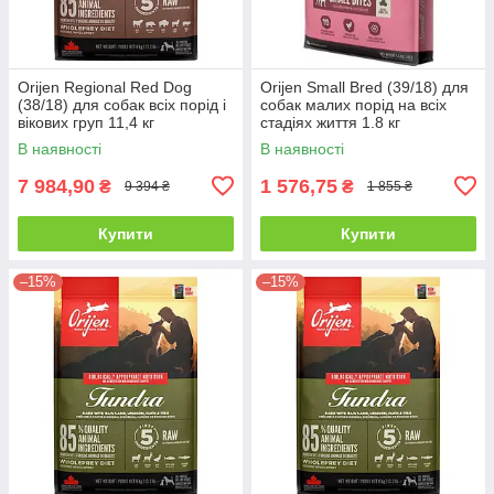
Orijen Regional Red Dog
Orijen Small Bred (39/18) для
(38/18) для собак всіх порід і
собак малих порід на всіх
вікових груп 11,4 кг
стадіях життя 1.8 кг
В наявності
В наявності
7 984,90
1 576,75
₴
₴
9 394 ₴
1 855 ₴
Купити
Купити
–15%
–15%