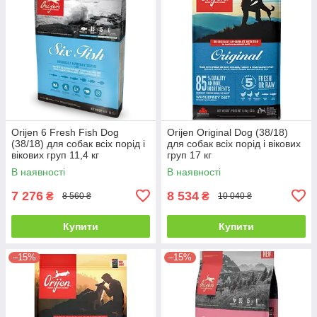
Orijen 6 Fresh Fish Dog
Orijen Original Dog (38/18)
(38/18) для собак всіх порід і
для собак всіх порід і вікових
вікових груп 11,4 кг
груп 17 кг
В наявності
В наявності
7 276
8 534
₴
₴
8 560 ₴
10 040 ₴
Купити
Купити
–15%
–15%