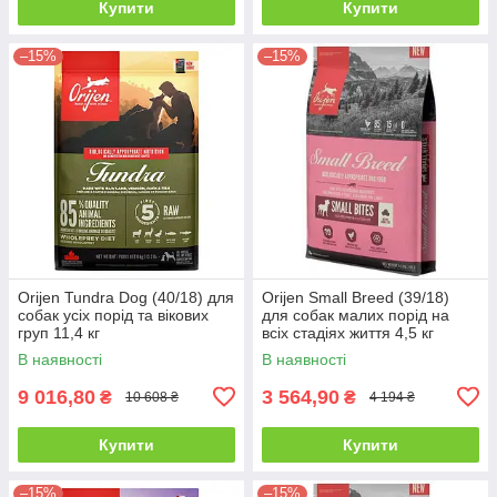
Купити
Купити
–15%
–15%
Orijen Tundra Dog (40/18) для
Orijen Small Breed (39/18)
собак усіх порід та вікових
для собак малих порід на
груп 11,4 кг
всіх стадіях життя 4,5 кг
В наявності
В наявності
9 016,80
3 564,90
₴
₴
10 608 ₴
4 194 ₴
Купити
Купити
–15%
–15%