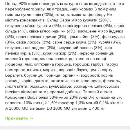
Понад 90% жирів надходять із натуральних інгредієнтів, а не з
переробленого жиру, як у традиційних кормах З помірним
вмістом вуглеводів (20%), золи, кальцію та фосфору Не
містить консервантів. Склад Свіже м'ясо курчати (20%),
висушене м'ясо курчати (4%), свіжа куряча печінка (4%), свіжа
сільдь (4%), свіже м'ясо індички (4%), висушене м'ясо індички
(4%), свіжа печінка індички (3%), цільні яйця (3%), філе судака
(3%), свіже лосось (3%), свіже серце курча (3%), курячі (3%),
висушена оселедець (3%), висушений лосось (3%), жир
печінки курча (3%), курячий жир (2%), червона сочевиця,
зелений горошок, зелена сочевиця, в'ялена на сонці
люцерна, ямс, клітковина горошка, горошок, гарбуз, гарбуз
пастернак, шпинат, морква, червоні яблука, груша сорту
Бартлетт, брусниця, чорниця, органічні водорості, корінь
лакриці, корінь дягелю, пажитник, квіти календули, фенхель,
листя м'яти, ромашки, кульбабаба, розмарин, Enterococcus
faecium вітамінні та мінеральні добавки. Типовий аналіз
Компонент Вміст білки 38% жири 20% зола 8% клітковина 5%
вологість 10% кальцій 1,6% фосфор 1,3% магній 0,1% вітамін
А 16000 МО витамин D3 1000 МО витамин Е 400 мг
Приховати