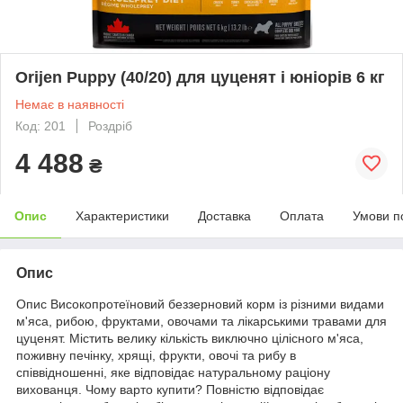
Orijen Puppy (40/20) для цуценят і юніорів 6 кг
Немає в наявності
Код: 201
Роздріб
4 488
₴
Опис
Характеристики
Доставка
Оплата
Умови п
Опис
Опис Високопротеїновий беззерновий корм із різними видами
м'яса, рибою, фруктами, овочами та лікарськими травами для
цуценят. Містить велику кількість виключно цілісного м'яса,
поживну печінку, хрящі, фрукти, овочі та рибу в
співвідношенні, яке відповідає натуральному раціону
вихованця. Чому варто купити? Повністю відповідає