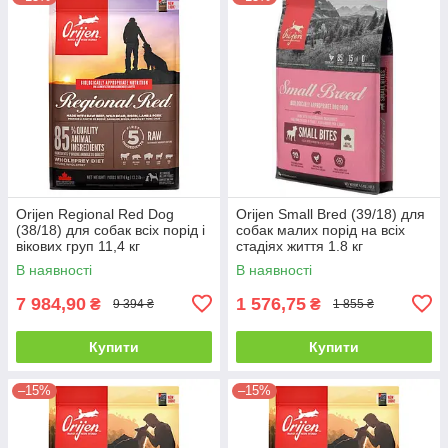
Orijen Regional Red Dog
Orijen Small Bred (39/18) для
(38/18) для собак всіх порід і
собак малих порід на всіх
вікових груп 11,4 кг
стадіях життя 1.8 кг
В наявності
В наявності
7 984,90
1 576,75
₴
₴
9 394 ₴
1 855 ₴
Купити
Купити
–15%
–15%