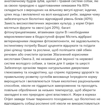
анатомічному будові зубів, щелеп і травній системі собак, які
за своєю природою є адаптованими хижаками На 80%
складається з вирощених на вільному вигулі курчат, індички,
цілих яєць і виловленої на волі канадської риби, завдяки чому
забезпечується біологічно відповідний рівень білків (40%)
Замість високоглікетичних зернових культур, у кормі Orijen
містяться фрукти та овочі (цілі 20%), багаті
фітонутрицевтиками, вітамінами групи B і необхідними
мікроелементами в біодоступній формі Містить відібрані
ветеринарними лікарями фітокомпоненти, які задовольняють
інстинктивну потребу Вашої цуценяти відшукати та поїдати
різні цілющі трави та рослини, щоб поліпшити свій обмін
речовин або очистити організм Збагачений корисними
кислотами Омега-3, які незамінні для імунної та нервової
систем молодого собаки, а також для її шкіри та шерсті
Забезпечує організм тварин натуральними джерелами
глюкозаміну та хондроїтину, що сприяє підтримці здоров'я та
правильному розвитку суглобів вихованця Інгредієнти корму
вирощуються і виловлюються тільки екологічно раціональним
способом, ніколи не піддаються замороженню та проходять
повільне оброблення за низьких температур, щоб зберегти
закладені в них природою цінні властивості. Жири в кормах
Orijen завжди тільки тваринного походження, що біологічно не
відповідають собаці рослинні олії ніколи не використовуються