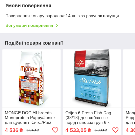
Умови повернення
Повернення товару впродовж 14 днів за рахунок покупця
Всі умови повернення
Подібні товари компанії
MONGE DOG All breeds
Orijen 6 Fresh Fish Dog
Mong
Monoprotein Puppy/Junior
(38/18) для собак всіх
Pupp
для цуценят Качка/Рис/
порід і вікових груп 6 кг
для 
Картопля - 15 кг
ялов
4 536
4 533,05
4 3
₴
₴
5 040 ₴
5 333 ₴