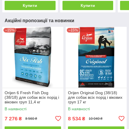
Купити
Купити
Акційні пропозиції та новинки
–15%
–15%
Orijen 6 Fresh Fish Dog
Orijen Original Dog (38/18)
(38/18) для собак всіх порід і
для собак всіх порід і вікових
вікових груп 11,4 кг
груп 17 кг
В наявності
В наявності
7 276
8 534
₴
₴
8 560 ₴
10 040 ₴