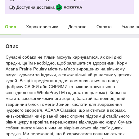
Доступна доставка
Опис
Характеристики
Доставка
Оплата
Умови п
Опис
Сучасні собаки не тільки можуть харчуватися, як їхні дикі
предки, це їм необхідно, щоб залишатися здоровими. Корм
Acana Prairie Poultry містить м'ясо вирощених на вільному
вигулі курчати та індички, а також цільні яйця несних у цвяхах
курей. Всі ці інгредієнти щодня доставляються на нашу
фабрику СВІЖИ або СИРИМИ та використовуються в
співвідношенні WholePreyTM («достатня цілком»). Корм не
містить високогликемічного зерна, багатий на повноцінний
тваринний білок і омега-3 жирні кислоти для збереження
чудового здоров'я. ACANA Classics, що міститься в кормах,
низькоглікомічний різаний овес сприяє підтримці стабільного
рівня цукру в крові та перешкоджає відкладенню жиру. Сучасні
собаки анатомічно нічим не відрізняються від своїх диких
предків. Ми переконані, що й харчуватися вони мають так