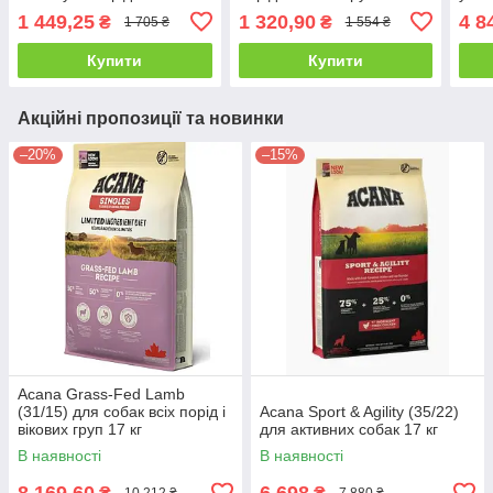
1 449,25
1 320,90
4 8
₴
₴
1 705 ₴
1 554 ₴
Купити
Купити
Акційні пропозиції та новинки
–20%
–15%
Acana Grass-Fed Lamb
(31/15) для собак всіх порід і
Acana Sport & Agility (35/22)
вікових груп 17 кг
для активних собак 17 кг
В наявності
В наявності
8 169,60
6 698