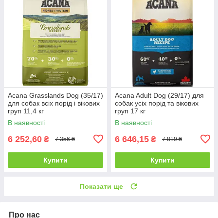
Acana Grasslands Dog (35/17)
Acana Adult Dog (29/17) для
для собак всіх порід і вікових
собак усіх порід та вікових
груп 11,4 кг
груп 17 кг
В наявності
В наявності
6 252,60
6 646,15
₴
₴
7 356 ₴
7 819 ₴
Купити
Купити
Показати ще
Про нас