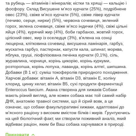
та рубець — вітамінів і мінералів; кістки та хрящі — кальцію і
фосфору. Склад Висушене м'ясо курчати (25%), подрібнене
овес (23%), свіже м'ясо курчати (5%), свіже лівер курчати
(печиво, серце, нирки) (5%), червона сочевиця, зелений
горох, зелена сочевиця, свіже м'ясо індички (4%), свіжі цільні
яйця (4%), курячий жир (4%), боби гарбанзо, жовтий горох,
цілісний овес, жир із оселедця (3%), в'ялена на сонці
люцерна, клітковина сочевиці, висушена ламінарія, гарбуз,
мускатна гарбуз, пастернак, капусти кала, шпинат, морква,
яблука, груші, ліофілізована печінка курчати (0,1%), сіль,
журавлина, чорниця, корінь цикорію, корінь куркуми,
розторопша, корінь лопуха, лаванда, корінь алтеї, шипшина.
Добавки (В 1 кг): суміш токоферолів природного походження.
Харчові добавки: вітамін A, вітамін D3, вітамін E, холіну
хлорид, цинку хелат, вітамін B5, сухі продукти ферментації
Enteroccus faecium. Акана створена для хижаків Собаки
мають різний вигляд, але кожен собака має той самий набір
ДНК, анатомію травної системи, що й сірий вовк, а це
означає, що собаки факультуративні хижаки, адаптовані до
м'ясного раціону з високим вмістом білків і жирів. Ґрунтуючись
на цей біологічний факт, ми створили поживний аналіз, який
відбиває раціон, яким би Ваш собака харчувався в природі.
Приховати