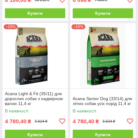
₴
₴
10 212 ₴
7 880 ₴
Купити
Купити
–15%
–15%
Acana Light & Fit (35/11) для
дорослих собак з надмірною
Acana Senior Dog (33/14) для
вагою 11,4 кг
літніх собак усіх порід 11,4 кг
В наявності
В наявності
4 780,40
4 780,40
₴
₴
5 624 ₴
5 624 ₴
Купити
Купити