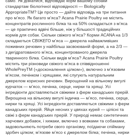
само. Як дізнатися, відповідає корм вашому собаки
стандартам біологічної відповідності — Biologically
AppropriateTM? Це просто — дайте відповідь на три питання
про м'ясо. Як багато м'яса? Acana Prairie Poultry не містить
концентратів рослинного білка та на 50% складається з м'яса
— це практично вдвічі більше, ніж у більшості традиційних
кормів для собак. Скільки свіжого м'яса? Корми ACANA на 1/3
складаються СВІЖЕГО м'яса — джерела найважливіших
поживних речовин у найбільш засвоюваній формі, а на 2/3 —
з дегідратованого м'яса, концентрованого джерела
тваринного білка. Скільки видів м'яса? Acana Prairie Poultry
містить три різновиди свіжого м'яса в співвідношенні
WholePreyTM («досконалення цілком»), включно з м'язовим
м'ясом, печінком і хрящами, які слугують натуральним
джерелом корисних речовин. Вирощений на вільному вигулі
курчаток — м'ясо, печінка, серце, нирки та хрящі. Усі
інгредієнти доставляються свіжими з ферм канадських прерій.
Вирощена на вільному вигулі індичка — м'ясо, печінка, серце,
нирки та хрящі. Усі інгредієнти доставляються свіжими з ферм
канадських прерій. Яйця несних у цвяхах курей — цілісні та
свіжі з ферм канадських прерій. У природі немає синтетичних
харчових добавок, і хижаки, включно з вовками та собаками,
задовольняють потреби свого організму, поїдаючи спійману
здобич цілком; м'язове м'ясо є джерелом білка; печінка, нирки