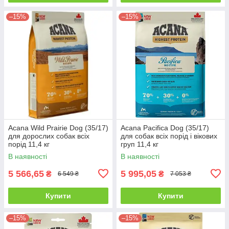
–15%
–15%
Acana Wild Prairie Dog (35/17)
Acana Pacifica Dog (35/17)
для дорослих собак всіх
для собак всіх порід і вікових
порід 11,4 кг
груп 11,4 кг
В наявності
В наявності
5 566,65
5 995,05
₴
₴
6 549 ₴
7 053 ₴
Купити
Купити
–15%
–15%