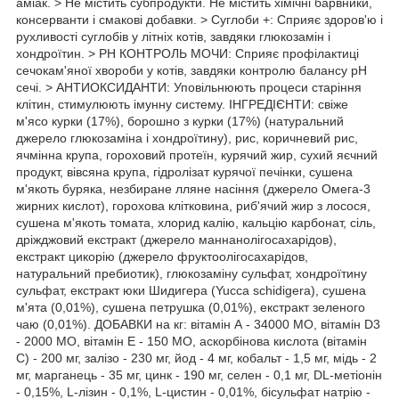
аміак. > Не містить субпродукти. Не містить хімічні барвники,
консерванти і смакові добавки. > Суглоби +: Сприяє здоров'ю і
рухливості суглобів у літніх котів, завдяки глюкозамін і
хондроїтин. > РН КОНТРОЛЬ МОЧИ: Сприяє профілактиці
сечокам'яної хвороби у котів, завдяки контролю балансу рН
сечі. > АНТИОКСИДАНТИ: Уповільнюють процеси старіння
клітин, стимулюють імунну систему. ІНГРЕДІЄНТИ: свіже
м'ясо курки (17%), борошно з курки (17%) (натуральний
джерело глюкозаміна і хондроїтину), рис, коричневий рис,
ячмінна крупа, гороховий протеїн, курячий жир, сухий яєчний
продукт, вівсяна крупа, гідролізат курячої печінки, сушена
м'якоть буряка, незбиране лляне насіння (джерело Омега-3
жирних кислот), горохова клітковина, риб'ячий жир з лосося,
сушена м'якоть томата, хлорид калію, кальцію карбонат, сіль,
дріжджовий екстракт (джерело маннанолігосахарідов),
екстракт цикорію (джерело фруктоолігосахарідов,
натуральний пребиотик), глюкозаміну сульфат, хондроїтину
сульфат, екстракт юки Шидигера (Yucca schidigera), сушена
м'ята (0,01%), сушена петрушка (0,01%), екстракт зеленого
чаю (0,01%). ДОБАВКИ на кг: вітамін А - 34000 МО, вітамін D3
- 2000 МО, вітамін Е - 150 МО, аскорбінова кислота (вітамін
С) - 200 мг, залізо - 230 мг, йод - 4 мг, кобальт - 1,5 мг, мідь - 2
мг, марганець - 35 мг, цинк - 190 мг, селен - 0,1 мг, DL-метіонін
- 0,15%, L-лізин - 0,1%, L-цистин - 0,01%, бісульфат натрію -