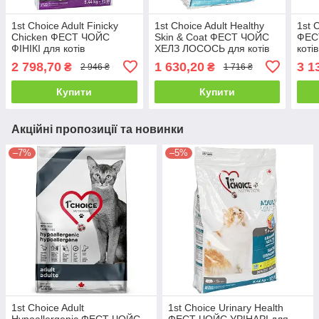
1st Choice Adult Finicky
1st Choice Adult Healthy
1st 
Chicken ФЕСТ ЧОЙС
Skin & Coat ФЕСТ ЧОЙС
ФЕС
ФІНІКІ для котів
ХЕЛЗ ЛОСОСЬ для котів
коті
вибагливих 5,44 кг
2,72 кг
кг
2 798,70
1 630,20
3 1
₴
₴
2 946 ₴
1 716 ₴
Купити
Купити
Акційні пропозиції та новинки
–7%
–5%
1st Choice Adult
1st Choice Urinary Health
Hypoallergenic ФЕСТ ЧОЙС
ФЕСТ ЧОЙС УРІНАРІ для