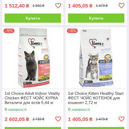
1 512,40
1 405,05
₴
₴
1 592 ₴
1 479 ₴
Купити
Купити
–5%
–5%
1st Choice Adult Indoor Vitality
1st Choice Kitten Healthy Start
Chicken ФЕСТ ЧОЙС КУРКА
ФЕСТ ЧОЙС КОТЕНОК для
Виталити для котів 5,44 кг
кошенят 2,72 кг
В наявності
В наявності
2 602,05
1 405,05
₴
₴
2 739 ₴
1 479 ₴