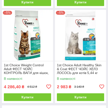
Купити
Купити
–5%
–5%
1st Choice Weight Control
1st Choice Adult Healthy Skin
Adult ФЕСТ ЧОЙС
& Coat ФЕСТ ЧОЙС ХЕЛЗ
КОНТРОЛЬ ВАГИ для кішок,
ЛОСОСЬ для котів 5,44 кг
схільніх до повнотіла 10 кг
В наявності
В наявності
4 286,40
2 983
₴
₴
4 512 ₴
3 140 ₴
Купити
Купити