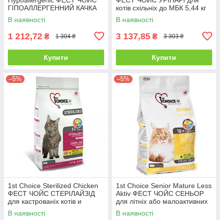
ГІПОАЛЛЕРГЕННИЙ КАЧКА
котів схільніх до МБК 5,44 кг
сухий дієтичний беззерновий
В наявності
В наявності
корм для котів 1,8 кг
1 212,72
3 137,85
₴
₴
1 304 ₴
3 303 ₴
Купити
Купити
–5%
–5%
1st Choice Sterilized Chicken
1st Choice Senior Mature Less
ФЕСТ ЧОЙС СТЕРІЛАЙЗІД
Aktiv ФЕСТ ЧОЙС СЕНЬОР
для кастрованіх котів и
для літніх або малоактивних
стерілізованіх кішок 2,4 кг
котів 2,72 кг
В наявності
В наявності