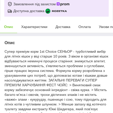
Замовлення під захистом
Доступна доставка
Опис
Характеристики
Доставка
Оплата
Умови п
Опис
Супер преміум корм 1st Choice СЕНЬОР - турботливий вибір
для літніх кішок у віці старше 10 років. З віком в організмі кішок
відбуваються неминучі процеси старіння: знижується апетит,
зменшується активність, з'являються проблеми з суглобами,
гірше працює імунна система. Формула корму розроблена з
урахуванням цих потреб, що допомагає котам і кішкам довше
насолоджуватися життям. ЗАГАЛЬНІ ПЕРЕВАГИ СУПЕР
ПРЕМІУМ ХАРЧУВАННЯ ФЕСТ ЧОЙС: > Винятковий смак
корму забезпечує основний інгредієнт - свіжа курка. > Містить
багато м'яса і овочів, трохи дієтичних злаків і не містить
«важкі» злаки - кукурудзу, пшеницю і сою, тому підходить для
літніх котів з чутливим шлунком. > Менше запаху від котячого
туалету завдяки екстракту Юккі Шидигера, який пов'язує