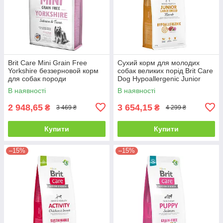
Brit Care Mini Grain Free
Сухий корм для молодих
Yorkshire беззерновой корм
собак великих порід Brit Care
для собак породи
Dog Hypoallergenic Junior
йоркширський тер'єр - 7 кг
Large Breed - 12 кг
В наявності
В наявності
2 948,65
3 654,15
₴
₴
3 469 ₴
4 299 ₴
Купити
Купити
–15%
–15%