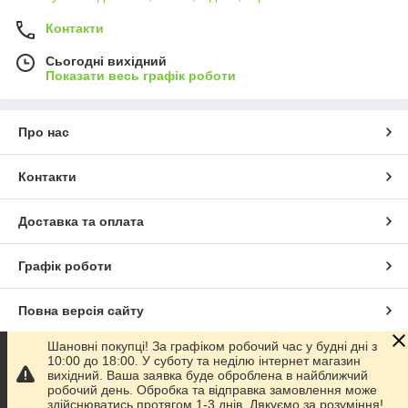
Контакти
Сьогодні вихідний
Показати весь графік роботи
Про нас
Контакти
Доставка та оплата
Графік роботи
Повна версія сайту
Шановні покупці! За графіком робочий час у будні дні з
Сайт створено на маркетплейсі
Prom.ua
10:00 до 18:00. У суботу та неділю інтернет магазин
вихідний. Ваша заявка буде оброблена в найближчий
робочий день. Обробка та відправка замовлення може
Політика конфіденційності
здійснюватись протягом 1-3 днів. Дякуємо за розуміння!