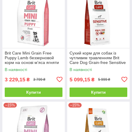
Brit Care Mini Grain Free
Сухий корм для собак із
Puppy Lamb беззерновой
чутливим травленням Brit
корм на основі м'яса ягняти
Care Dog Grain-free Sensitive
для цуценят мініатюрних
беззерновий - 12 кг
В наявності
В наявності
порід - 7кг
3 229,15
5 099,15
₴
₴
3 799 ₴
5 999 ₴
Купити
Купити
–15%
–15%