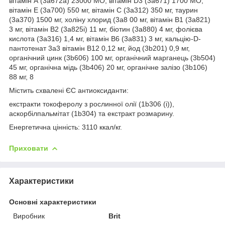
вітамін А (3a672a) 23000 МО, вітамін D3 (3a671) 1700 МО,
вітамін Е (3a700) 550 мг, вітамін С (3a312) 350 мг, таурин
(3a370) 1500 мг, холіну хлорид (3a8 00 мг, вітамін B1 (3a821)
3 мг, вітамін B2 (3a825i) 11 мг, біотин (3a880) 4 мг, фолієва
кислота (3a316) 1,4 мг, вітамін B6 (3a831) 3 мг, кальцію-D-
пантотенат 3a3 вітамін B12 0,12 мг, йод (3b201) 0,9 мг,
органічний цинк (3b606) 100 мг, органічний марганець (3b504)
45 мг, органічна мідь (3b406) 20 мг, органічне залізо (3b106)
88 мг, 8
Містить схвалені ЄС антиоксиданти:
екстракти токоферолу з рослинної олії (1b306 (i)),
аскорбілпальмітат (1b304) та екстракт розмарину.
Енергетична цінність: 3110 ккал/кг.
Приховати
Характеристики
Основні характеристики
Виробник
Brit