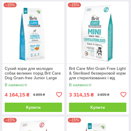
–15%
–15%
Сухий корм для молодих
Brit Care Mini Grain Free Light
собак великих порід Brit Care
& Sterilised беззерновой корм
Dog Grain-free Junior Large
для стерилізованих і від
Breed - 12 кг
надмірної ваги собак -7 кг
В наявності
В наявності
4 164,15
3 314,15
₴
₴
4 899 ₴
3 899 ₴
Купити
Купити
–15%
–15%