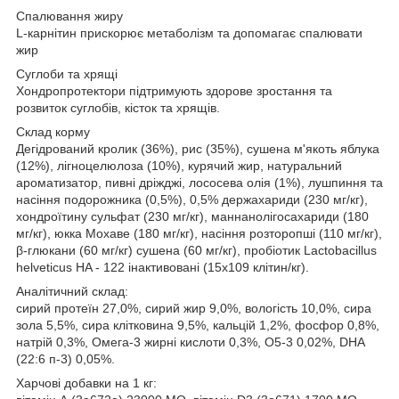
Спалювання жиру
L-карнітин прискорює метаболізм та допомагає спалювати
жир
Суглоби та хрящі
Хондропротектори підтримують здорове зростання та
розвиток суглобів, кісток та хрящів.
Склад корму
Дегідрований кролик (36%), рис (35%), сушена м'якоть яблука
(12%), лігноцелюлоза (10%), курячий жир, натуральний
ароматизатор, пивні дріжджі, лососева олія (1%), лушпиння та
насіння подорожника (0,5%), 0,5% держахариди (230 мг/кг),
хондроїтину сульфат (230 мг/кг), маннанолігосахариди (180
мг/кг), юкка Мохаве (180 мг/кг), насіння розторопші (110 мг/кг),
β-глюкани (60 мг/кг) сушена (60 мг/кг), пробіотик Lactobacillus
helveticus HA - 122 інактивовані (15х109 клітин/кг).
Аналітичний склад:
сирий протеїн 27,0%, сирий жир 9,0%, вологість 10,0%, сира
зола 5,5%, сира клітковина 9,5%, кальцій 1,2%, фосфор 0,8%,
натрій 0,3%, Омега-3 жирні кислоти 0,3%, О5-3 0,02%, DHA
(22:6 п-3) 0,05%.
Харчові добавки на 1 кг: