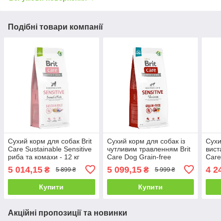
Подібні товари компанії
Сухий корм для собак Brit
Сухий корм для собак із
Сухи
Care Sustainable Sensitive
чутливим травленням Brit
вист
риба та комахи - 12 кг
Care Dog Grain-free
Care
Sensitive беззерновий - 12
Dog 
5 014,15
5 099,15
4 2
₴
₴
5 899 ₴
5 999 ₴
кг
кг
Купити
Купити
Акційні пропозиції та новинки