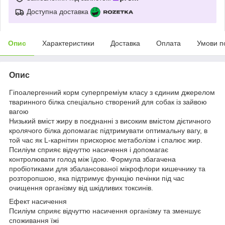
Доступна доставка
Опис
Характеристики
Доставка
Оплата
Умови п
Опис
Гіпоалергенний корм суперпреміум класу з єдиним джерелом
тваринного білка спеціально створений для собак із зайвою
вагою
Низький вміст жиру в поєднанні з високим вмістом дієтичного
кролячого білка допомагає підтримувати оптимальну вагу, в
той час як L-карнітин прискорює метаболізм і спалює жир.
Псиліум сприяє відчуттю насичення і допомагає
контролювати голод між їдою. Формула збагачена
пробіотиками для збалансованої мікрофлори кишечнику та
розторопшою, яка підтримує функцію печінки під час
очищення організму від шкідливих токсинів.
Ефект насичення
Псиліум сприяє відчуттю насичення організму та зменшує
споживання їжі