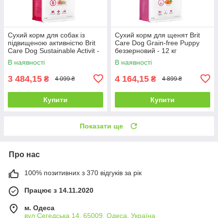
Сухий корм для собак із
Сухий корм для щенят Brit
підвищеною активністю Brit
Care Dog Grain-free Puppy
Care Dog Sustainable Activit -
беззерновий - 12 кг
12 кг
В наявності
В наявності
3 484,15
4 164,15
₴
₴
4 099 ₴
4 899 ₴
Купити
Купити
Показати ще
Про нас
100% позитивних з 370 відгуків за рік
Працює з 14.11.2020
м. Одеса
вул Сегедська 14, 65009, Одеса, Україна