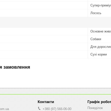
Супер-премі
Лосось
Основне жив
Собаки
Для дорослих
Сухі корми
я замовлення
Графік робо
Понеділок
com.ua
+380 (97) 566-06-00