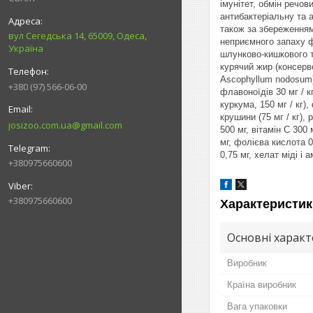
імунітет, обмін речо
антибактеріальну та 
також за збереженням
вул Сегедська 14, 65009, Одеса,
неприємного запаху ф
Україна
шлунково-кишкового т
курячий жир (консерво
Ascophyllum nodosum),
+380 (97) 566-06-00
флавоноїдів 30 мг / к
куркума, 150 мг / кг),
крушини (75 мг / кг), 
josizoo.com.ua@gmail.com
500 мг, вітамін С 300 
мг, фолієва кислота 0
0,75 мг, хелат міді і
+380975660600
+380975660600
Характеристик
Основні харак
Виробник
Країна виробник
Вага упаковки