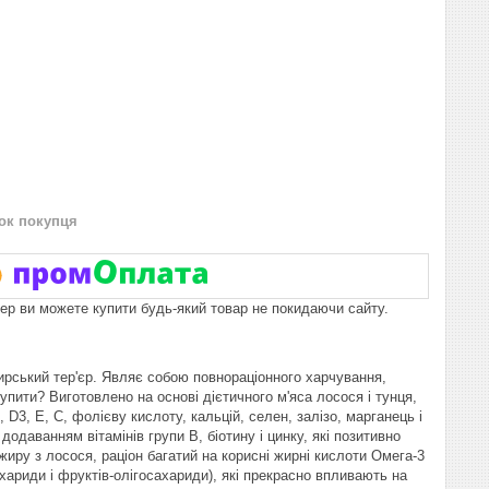
нок покупця
пер ви можете купити будь-який товар не покидаючи сайту.
ирський тер'єр. Являє собою повнораціонного харчування,
пити? Виготовлено на основі дієтичного м'яса лосося і тунця,
D3, Е, С, фолієву кислоту, кальцій, селен, залізо, марганець і
даванням вітамінів групи В, біотину і цинку, які позитивно
 жиру з лосося, раціон багатий на корисні жирні кислоти Омега-3
хариди і фруктів-олігосахариди), які прекрасно впливають на