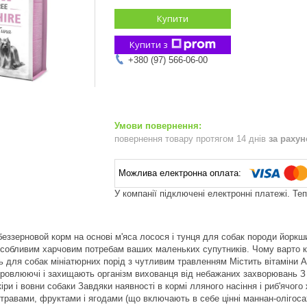
Купити
Купити з
+380 (97) 566-06-00
повернення товару протягом 14 днів
за раху
У компанії підключені електронні платежі. Те
беззерновой корм на основі м'яса лосося і тунця для собак породи йоркш
особливим харчовим потребам ваших маленьких супутників. Чому варто ку
ь для собак мініатюрних порід з чутливим травленням Містить вітаміни А, 
ровлюючі і захищають організм вихованця від небажаних захворювань З до
ри і вовни собаки Завдяки наявності в кормі лляного насіння і риб'ячого
 травами, фруктами і ягодами (що включають в себе цінні маннан-олігоса