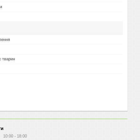
ум
лення
 тварин
ти
10:00
18:00