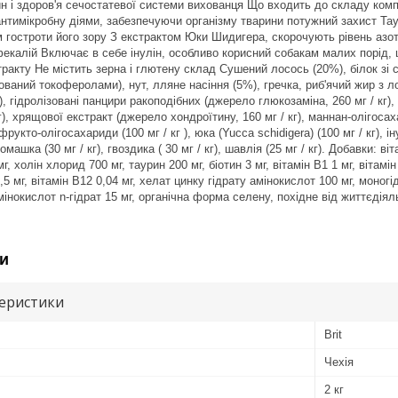
вин і здоров'я сечостатевої системи вихованця Що входить до складу ко
антимікробну діями, забезпечуючи організму тварини потужний захист Тау
 гостроти його зору З екстрактом Юки Шидигера, скорочують рівень азот
екалій Включає в себе інулін, особливо корисний собакам малих порід
ракту Не містить зерна і глютену склад Сушений лосось (20%), білок зі 
ваний токоферолами), нут, лляне насіння (5%), гречка, риб'ячий жир з ло
 гідролізовані панцири ракоподібних (джерело глюкозаміна, 260 мг / кг), л
г), хрящової екстракт (джерело хондроїтину, 160 мг / кг), маннан-олігосаха
 фрукто-олігосахариди (100 мг / кг ), юка (Yucca schidigera) (100 мг / кг), і
ромашка (30 мг / кг), гвоздика ( 30 мг / кг), шавлія (25 мг / кг). Добавки: 
мг, холін хлорид 700 мг, таурин 200 мг, біотин 3 мг, вітамін В1 1 мг, вітамі
,5 мг, вітамін В12 0,04 мг, хелат цинку гідрату амінокислот 100 мг, моно
 амінокислот n-гідрат 15 мг, органічна форма селену, похідне від життєді
и
теристики
Brit
Чехія
2 кг