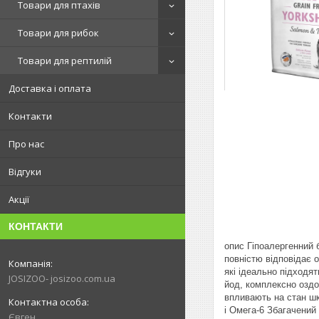
Товари для птахів
Товари для рибок
Товари для рептилій
Доставка і оплата
Контакти
Про нас
Відгуки
Акції
КОНТАКТИ
опис Гіпоалергенний 
повністю відповідає 
які ідеально підходят
JOSIZOO- josizoo.com.ua
йод, комплексно оздо
впливають на стан шкі
і Омега-6 Збагачений
Євген