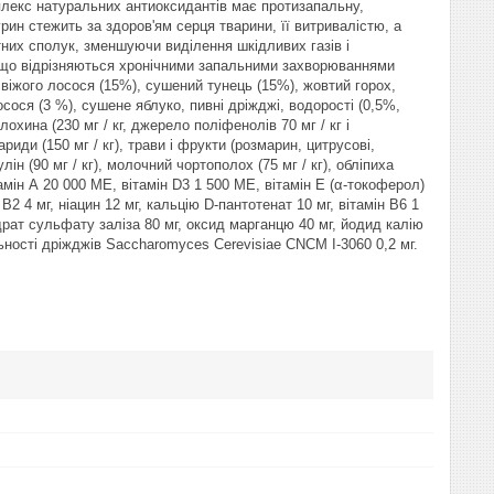
мплекс натуральних антиоксидантів має протизапальну,
рин стежить за здоров'ям серця тварини, її витривалістю, а
них сполук, зменшуючи виділення шкідливих газів і
, що відрізняються хронічними запальними захворюваннями
свіжого лосося (15%), сушений тунець (15%), жовтий горох,
сося (3 %), сушене яблуко, пивні дріжджі, водорості (0,5%,
охина (230 мг / кг, джерело поліфенолів 70 мг / кг і
риди (150 мг / кг), трави і фрукти (розмарин, цитрусові,
нулін (90 мг / кг), молочний чортополох (75 мг / кг), обліпиха
вітамін А 20 000 ME, вітамін D3 1 500 ME, вітамін E (α-токоферол)
н В2 4 мг, ніацин 12 мг, кальцію D-пантотенат 10 мг, вітамін В6 1
гідрат сульфату заліза 80 мг, оксид марганцю 40 мг, йодид калію
яльності дріжджів Saccharomyces Cerevisiae CNCM I-3060 0,2 мг.