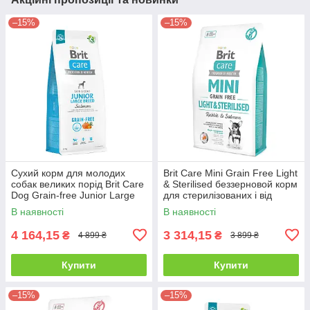
–15%
–15%
Сухий корм для молодих
Brit Care Mini Grain Free Light
собак великих порід Brit Care
& Sterilised беззерновой корм
Dog Grain-free Junior Large
для стерилізованих і від
Breed - 12 кг
надмірної ваги собак -7 кг
В наявності
В наявності
4 164,15
3 314,15
₴
₴
4 899 ₴
3 899 ₴
Купити
Купити
–15%
–15%