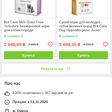
Brit Care Mini Grain Free
Сухий корм для молодих
Yorkshire беззерновой корм
собак великих порід Brit Care
для собак породи
Dog Hypoallergenic Junior
йоркширський тер'єр - 7 кг
Large Breed - 12 кг
В наявності
В наявності
2 948,65
3 654,15
₴
₴
3 469 ₴
4 299 ₴
Купити
Купити
Показати ще
Про нас
100% позитивних з 367 відгуків за рік
Працює з 14.11.2020
м. Одеса