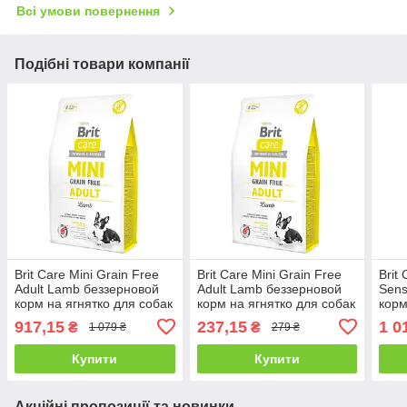
Всі умови повернення
Подібні товари компанії
Brit Care Mini Grain Free
Brit Care Mini Grain Free
Brit
Adult Lamb беззерновой
Adult Lamb беззерновой
Sens
корм на ягнятко для собак
корм на ягнятко для собак
корм
мініатюрних порід - 2 кг
мініатюрних порід - 0,4 кг
для 
917,15
237,15
1 0
₴
₴
1 079 ₴
279 ₴
порід
Купити
Купити
Акційні пропозиції та новинки