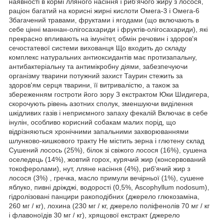
наявності в кормі лляного насіння і риб'ячого жиру з лосося,
раціон багатий на корисні жирні кислоти Омега-3 і Омега-6
Збагачений травами, фруктами і ягодами (що включають в
себе цінні маннан-олігосахариди і фруктів-олігосахариди), які
прекрасно впливають на імунітет, обмін речовин і здоров'я
сечостатевої системи вихованця Що входить до складу
комплекс натуральних антиоксидантів має протизапальну,
антибактеріальну та антимікробну діями, забезпечуючи
організму тварини потужний захист Таурин стежить за
здоров'ям серця тварини, її витривалістю, а також за
збереженням гостроти його зору З екстрактом Юки Шидигера,
скорочують рівень азотних сполук, зменшуючи виділення
шкідливих газів і неприємного запаху фекалій Включає в себе
інулін, особливо корисний собакам малих порід, що
відрізняються хронічними запальними захворюваннями
шлунково-кишкового тракту Не містить зерна і глютену склад
Сушений лосось (25%), білок зі свіжого лосося (16%), сушена
оселедець (14%), жовтий горох, курячий жир (консервований
токоферолами), нут, лляне насіння (4%), риб'ячий жир з
лосося (3%) , гречка, масло примули вечірньої (1%), сушене
яблуко, пивні дріжджі, водорості (0,5%, Ascophyllum nodosum),
гідролізовані панцири ракоподібних (джерело глюкозаміна,
260 мг / кг), лохина (230 мг / кг, джерело поліфенолів 70 мг / кг
і флавоноїдів 30 мг / кг), хрящової екстракт (джерело