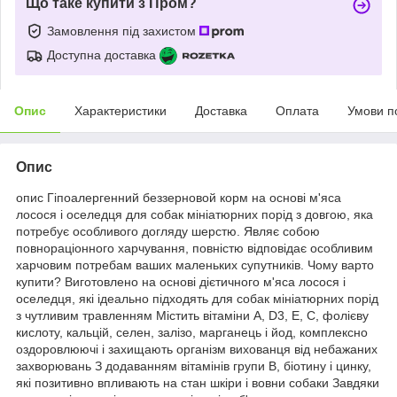
Що таке купити з Пром?
Замовлення під захистом
Доступна доставка
Опис
Характеристики
Доставка
Оплата
Умови п
Опис
опис Гіпоалергенний беззерновой корм на основі м'яса
лосося і оселедця для собак мініатюрних порід з довгою, яка
потребує особливого догляду шерстю. Являє собою
повнораціонного харчування, повністю відповідає особливим
харчовим потребам ваших маленьких супутників. Чому варто
купити? Виготовлено на основі дієтичного м'яса лосося і
оселедця, які ідеально підходять для собак мініатюрних порід
з чутливим травленням Містить вітаміни А, D3, Е, С, фолієву
кислоту, кальцій, селен, залізо, марганець і йод, комплексно
оздоровлюючі і захищають організм вихованця від небажаних
захворювань З додаванням вітамінів групи В, біотину і цинку,
які позитивно впливають на стан шкіри і вовни собаки Завдяки