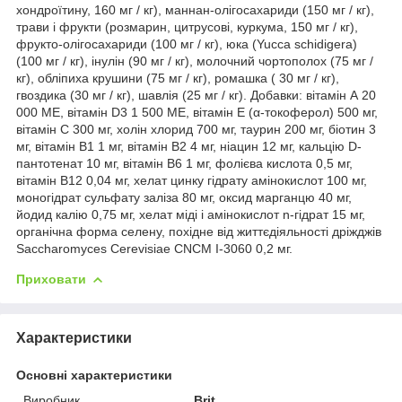
хондроїтину, 160 мг / кг), маннан-олігосахариди (150 мг / кг),
трави і фрукти (розмарин, цитрусові, куркума, 150 мг / кг),
фрукто-олігосахариди (100 мг / кг), юка (Yucca schidigera)
(100 мг / кг), інулін (90 мг / кг), молочний чортополох (75 мг /
кг), обліпиха крушини (75 мг / кг), ромашка ( 30 мг / кг),
гвоздика (30 мг / кг), шавлія (25 мг / кг). Добавки: вітамін А 20
000 ME, вітамін D3 1 500 ME, вітамін E (α-токоферол) 500 мг,
вітамін С 300 мг, холін хлорид 700 мг, таурин 200 мг, біотин 3
мг, вітамін В1 1 мг, вітамін В2 4 мг, ніацин 12 мг, кальцію D-
пантотенат 10 мг, вітамін В6 1 мг, фолієва кислота 0,5 мг,
вітамін В12 0,04 мг, хелат цинку гідрату амінокислот 100 мг,
моногідрат сульфату заліза 80 мг, оксид марганцю 40 мг,
йодид калію 0,75 мг, хелат міді і амінокислот n-гідрат 15 мг,
органічна форма селену, похідне від життєдіяльності дріжджів
Saccharomyces Cerevisiae CNCM I-3060 0,2 мг.
Приховати
Характеристики
Основні характеристики
Виробник
Brit