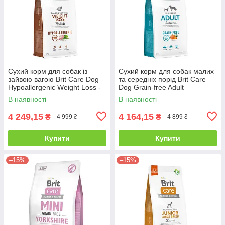
Сухий корм для собак із
Сухий корм для собак малих
зайвою вагою Brit Care Dog
та середніх порід Brit Care
Hypoallergenic Weight Loss -
Dog Grain-free Adult
12 кг
беззерновий - 12 кг
В наявності
В наявності
4 249,15
4 164,15
₴
₴
4 999 ₴
4 899 ₴
Купити
Купити
–15%
–15%