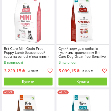
Brit Care Mini Grain Free
Сухий корм для собак із
Puppy Lamb беззерновой
чутливим травленням Brit
корм на основі м'яса ягняти
Care Dog Grain-free Sensitive
для цуценят мініатюрних
беззерновий - 12 кг
В наявності
В наявності
порід - 7кг
3 229,15
5 099,15
₴
₴
3 799 ₴
5 999 ₴
Купити
Купити
–15%
–15%