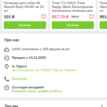
Пелюшки для собак All-
Trixie TX-23422 Trixie
Пел
Absorb Basic 60х45 см 10
Nappy Wash Багаторазова
Хвос
шт
поглинаюча пелюшка для
шт
цуценят і собак, 60×90 см
101
917,70
901
₴
₴
966 ₴
- 1 шт сіра
Купити
Купити
Про нас
100% позитивних з 369 відгуків за рік
Працює з 14.11.2020
м. Одеса
вул Сегедська 14, 65009, Одеса, Україна
Контакти
Сьогодні вихідний
Показати весь графік роботи
Про нас