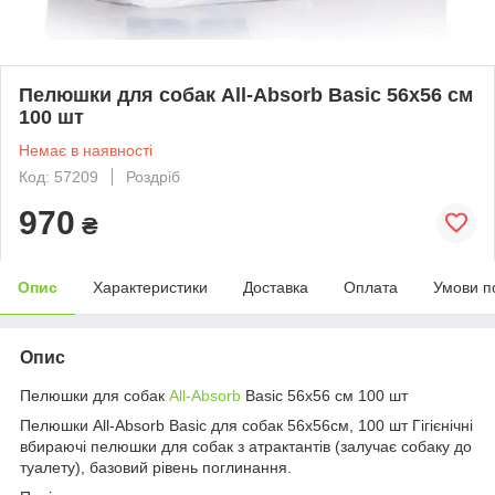
Пелюшки для собак All-Absorb Basic 56х56 см
100 шт
Немає в наявності
Код: 57209
Роздріб
970
₴
Опис
Характеристики
Доставка
Оплата
Умови п
Опис
Пелюшки для собак
All-Absorb
Basic 56х56 см 100 шт
Пелюшки All-Absorb Basic для собак 56х56см, 100 шт Гігієнічні
вбираючі пелюшки для собак з атрактантів (залучає собаку до
туалету), базовий рівень поглинання.