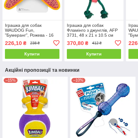
Іграшка для собак
Іграшка для собак
Ігра
WAUDOG Fun,
Фламінго з джунглів, AFP
WAU
"Бумеранг", Рожева - 16
3731, 48 x 21 x 10.5 см
"Бум
см
см
226,10
370,80
226
₴
₴
238 ₴
412 ₴
Купити
Купити
Акційні пропозиції та новинки
–15%
–10%