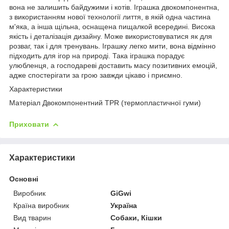
вона не залишить байдужими і котів. Іграшка двокомпонентна,
з використанням нової технології лиття, в якій одна частина
м'яка, а інша щільна, оснащена пищалкой всередині. Висока
якість і деталізація дизайну. Може використовуватися як для
розваг, так і для тренувань. Іграшку легко мити, вона відмінно
підходить для ігор на природі. Така іграшка порадує
улюбленця, а господареві доставить масу позитивних емоцій,
адже спостерігати за грою завжди цікаво і приємно.
Характеристики
Матеріал Двокомпонентний TPR (термопластичної гуми)
Приховати
Характеристики
Основні
Виробник
GiGwi
Країна виробник
Україна
Вид тварин
Собаки, Кішки