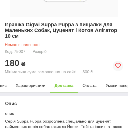
Іграшка Gigwi Suppa Puppa з пищалки для
Маленьких Собак, Цуценят і Котов Алігатор
10 см
Немає в наявності
Код: 75007
Роздріб
180
₴
Мінімальна сума замовлення на сайті — 300 ₴
пис
Характеристики
Доставка
Оплата
Умови пове
Опис
опис
Серія Suppa Puppa розроблена спеціально для цуценят,
найменших порід собак таких як Йорки, Тойі та інших, а також