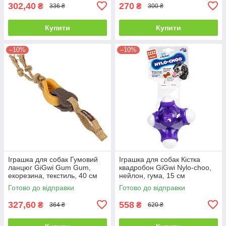
302,40
270
₴
₴
336 ₴
300 ₴
Купити
Купити
–10%
–10%
Іграшка для собак Гумовий
Іграшка для собак Кістка
ланцюг GiGwi Gum Gum,
квадробон GiGwi Nylo-choo,
екорезина, текстиль, 40 см
нейлон, гума, 15 см
Готово до відправки
Готово до відправки
327,60
558
₴
₴
364 ₴
620 ₴