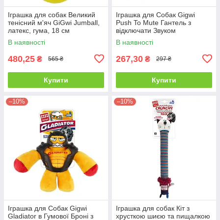
Іграшка для собак Великий
Іграшка для Собак Gigwi
тенісний м'яч GiGwi Jumball,
Push To Mute Гантель з
латекс, гума, 18 см
відключати Звуком
Фиолетово / Синій 18 cм
В наявності
В наявності
480,25
267,30
₴
₴
565 ₴
297 ₴
Купити
Купити
–10%
–10%
Іграшка для Собак Gigwi
Іграшка для собак Кіт з
Gladiator в Гумової Броні з
хрусткою шиєю та пищалкою