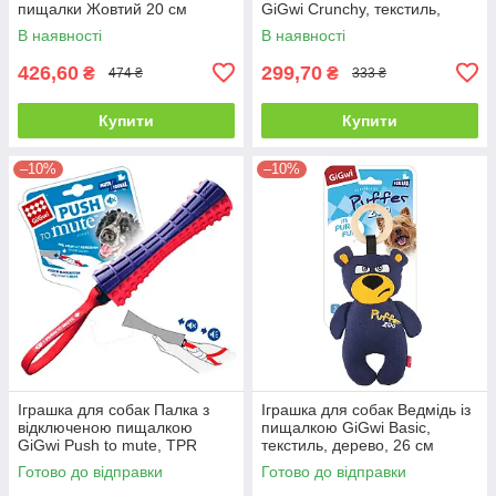
пищалки Жовтий 20 см
GiGwi Crunchy, текстиль,
пластик, 28 см
В наявності
В наявності
426,60
299,70
₴
₴
474 ₴
333 ₴
Купити
Купити
–10%
–10%
Іграшка для собак Палка з
Іграшка для собак Ведмідь із
відключеною пищалкою
пищалкою GiGwi Basic,
GiGwi Push to mute, TPR
текстиль, дерево, 26 см
Гума, нейлон, 17 см
Готово до відправки
Готово до відправки