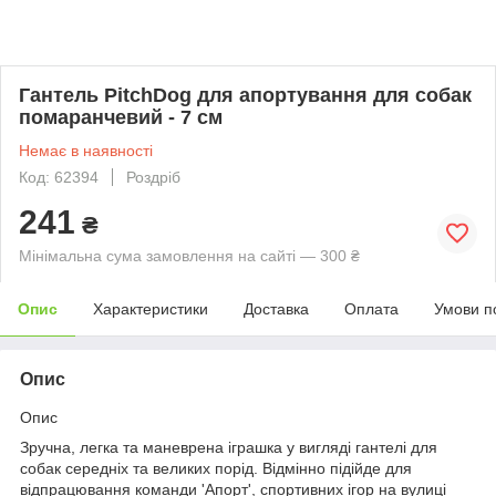
Гантель PitchDog для апортування для собак
помаранчевий - 7 см
Немає в наявності
Код: 62394
Роздріб
241
₴
Мінімальна сума замовлення на сайті — 300 ₴
Опис
Характеристики
Доставка
Оплата
Умови п
Опис
Опис
Зручна, легка та маневрена іграшка у вигляді гантелі для
собак середніх та великих порід. Відмінно підійде для
відпрацювання команди 'Апорт', спортивних ігор на вулиці