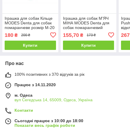
Іграшка для собак Кільце
Іграшка для собак М'ЯЧ
Ігра
MODES Denta для собак
МІНА MODES Denta для
Push
помаранчеве розмір М-20
собак помаранчевий
відк
см
розмір М-7,5 см
Фиол
180
155,70
267
₴
₴
200 ₴
173 ₴
Купити
Купити
Про нас
100% позитивних з 370 відгуків за рік
Працює з 14.11.2020
м. Одеса
вул Сегедська 14, 65009, Одеса, Україна
Контакти
Сьогодні працює з 10:00 до 18:00
Показати весь графік роботи