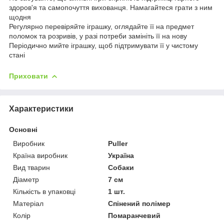
здоров'я та самопочуття вихованця. Намагайтеся грати з ним
щодня
Регулярно перевіряйте іграшку, оглядайте її на предмет
поломок та розривів, у разі потреби замініть її на нову
Періодично мийте іграшку, щоб підтримувати її у чистому
стані
Приховати
Характеристики
Основні
Виробник
Puller
Країна виробник
Україна
Вид тварин
Собаки
Діаметр
7 см
Кількість в упаковці
1 шт.
Матеріал
Спінений полімер
Колір
Помаранчевий