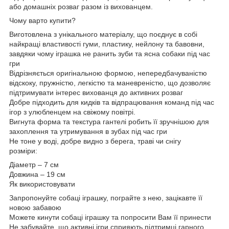
або домашніх розваг разом із вихованцем.
Чому варто купити?
Виготовлена з унікального матеріалу, що поєднує в собі
найкращі властивості гуми, пластику, нейлону та бавовни,
завдяки чому іграшка не ранить зуби та ясна собаки під час
гри
Відрізняється оригінальною формою, непередбачуваністю
відскоку, пружністю, легкістю та маневреністю, що дозволяє
підтримувати інтерес вихованця до активних розваг
Добре підходить для кидків та відпрацювання команд під час
ігор з улюбленцем на свіжому повітрі.
Вигнута форма та текстура гантелі робить її зручнішою для
захоплення та утримування в зубах під час гри
Не тоне у воді, добре видно з берега, траві чи снігу
розміри:
Діаметр – 7 см
Довжина – 19 см
Як використовувати
Запропонуйте собаці іграшку, пограйте з нею, зацікавте її
новою забавою
Можете кинути собаці іграшку та попросити Вам її принести
Не забувайте, що активні ігри сприяють підтримці гарного