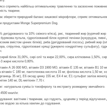
ату.
м'ясо сприяють найбільш оптимальному травленню та засвоєнню поживних
ність тварини.
ає зберегти природний баланс кишкової мікрофлори, сприяє оптимальном
ими продуктами Monge Superpremium Dog.
30% дегідрованого та 10% свіжого м'яса), рис, тваринний жир (курячий ж
 бурякова пульпа, гідролізований білок курячої печінки (кукурудза, пивні
исоким вмістом цінних білків), риба (дегідрований лосось), рибний жир (ол
ера, спіруліна, гідролізовані хрящі (джерело хондроїтину сульфату), гідр
н.
 сирий білок 31,00%, сирі олії та жири 22,00%, сира клітковина 1,50%, с
-3 жирні кислоти 0,80%.
тамін А 26 000 МО, вітамін D3 1900 МО, вітамін Е 135 мг, вітамін В1 10 мг, 
а вітамін С 180 мг, пантотенова кислота 15 мг, фолієва кислота 1,50 мг, 
рганець 35 мг), Е6 оксид цинку 155 мг, Е4 4 мг, Е1 сульфат заліза моногі
нітин 140 мг, DL-метіонін 7,70 г.
/кг: натуральна суміш із токоферолу та екстракту розмарину звичайного.
4500 ккал/кг.
дування: вагітним і тваринам, що годують, цуценям у період відлучення 
ою водою за кілька хвилин до годування.