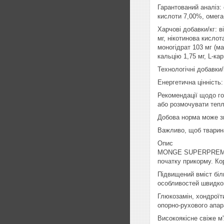
Гарантований аналіз:
кислоти 7,00%, омега
Харчові добавки/кг: ві
мг, нікотинова кислот
моногідрат 103 мг (ма
кальцію 1,75 мг, L-кар
Технологічні добавки
Енергетична цінність: 
Рекомендації щодо го
або розмочувати тепл
Добова норма може зм
Важливо, щоб тварин
Опис
MONGE SUPERPREMIUM
початку прикорму. Ко
Підвищений вміст біл
особливостей швидког
Глюкозамін, хондроїт
опорно-рухового апар
Високоякісне свіже 