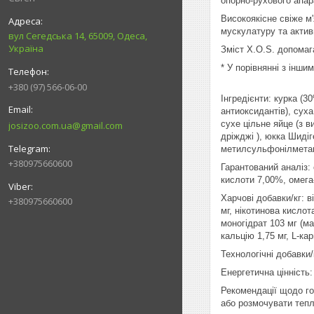
опорно-рухового апар
Високоякісне свіже 
мускулатуру та актив
вул Сегедська 14, 65009, Одеса,
Україна
Зміст X.O.S. допомаг
* У порівнянні з інш
+380 (97) 566-06-00
Інгредієнти: курка (
антиоксидантів), суха
сухе цільне яйце (з в
josizoo.com.ua@gmail.com
дріжджі ), юкка Шидіг
метилсульфонілмета
+380975660600
Гарантований аналіз:
кислоти 7,00%, омега
Харчові добавки/кг: ві
+380975660600
мг, нікотинова кислот
моногідрат 103 мг (ма
кальцію 1,75 мг, L-кар
Технологічні добавки
Енергетична цінність: 
Рекомендації щодо го
або розмочувати тепл