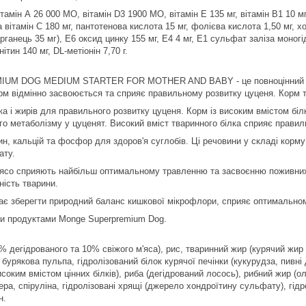
тамін А 26 000 МО, вітамін D3 1900 МО, вітамін Е 135 мг, вітамін В1 10 мг, 
а вітамін С 180 мг, пантотенова кислота 15 мг, фолієва кислота 1,50 мг, 
рганець 35 мг), Е6 оксид цинку 155 мг, Е4 4 мг, Е1 сульфат заліза моногі
нітин 140 мг, DL-метіонін 7,70 г.
 DOG MEDIUM STARTER FOR MOTHER AND BABY - це повноцінний збала
рм відмінно засвоюється та сприяє правильному розвитку цуценя. Корм та
ка і жирів для правильного розвитку цуценя. Корм із високим вмістом бі
о метаболізму у цуценят. Високий вміст тваринного білка сприяє прави
ин, кальцій та фосфор для здоров'я суглобів. Ці речовини у складі кор
ату.
м'ясо сприяють найбільш оптимальному травленню та засвоєнню поживних
ність тварини.
ає зберегти природний баланс кишкової мікрофлори, сприяє оптимальном
ими продуктами Monge Superpremium Dog.
30% дегідрованого та 10% свіжого м'яса), рис, тваринний жир (курячий ж
 бурякова пульпа, гідролізований білок курячої печінки (кукурудза, пивні
исоким вмістом цінних білків), риба (дегідрований лосось), рибний жир (ол
ера, спіруліна, гідролізовані хрящі (джерело хондроїтину сульфату), гідр
н.