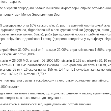
ність тварини.
ає зберегти природний баланс кишкової мікрофлори, сприяє оптимальном
ими продуктами Monge Superpremium Dog.
30% дегідрованого та 10% свіжого м'яса), рис, тваринний жир (курячий ж
 бурякова пульпа, гідролізований білок курячої печінки (кукурудза, пивні
исоким вмістом цінних білків), риба (дегідрований лосось), рибний жир (ол
ера, спіруліна, гідролізовані хрящі (джерело хондроїтину сульфату), гідр
н.
 сирий білок 31,00%, сирі олії та жири 22,00%, сира клітковина 1,50%, с
-3 жирні кислоти 0,80%.
тамін А 26 000 МО, вітамін D3 1900 МО, вітамін Е 135 мг, вітамін В1 10 мг, 
а вітамін С 180 мг, пантотенова кислота 15 мг, фолієва кислота 1,50 мг, 
рганець 35 мг), Е6 оксид цинку 155 мг, Е4 4 мг, Е1 сульфат заліза моногі
нітин 140 мг, DL-метіонін 7,70 г.
/кг: натуральна суміш із токоферолу та екстракту розмарину звичайного.
4500 ккал/кг.
дування: вагітним і тваринам, що годують, цуценям у період відлучення 
ою водою за кілька хвилин до годування.
інюватись в залежності від індивідуальних потреб тварини.
а завжди мала свіжу питну воду.