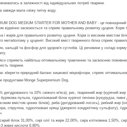
інюватись в залежності від індивідуальних потреб тварини.
а завжди мала свіжу питну воду.
 DOG MEDIUM STARTER FOR MOTHER AND BABY - це повноцінний збала
рм відмінно засвоюється та сприяє правильному розвитку цуценя. Корм та
ка і жирів для правильного розвитку цуценя. Корм із високим вмістом бі
о метаболізму у цуценят. Високий вміст тваринного білка сприяє прави
ин, кальцій та фосфор для здоров'я суглобів. Ці речовини у складі кор
ату.
м'ясо сприяють найбільш оптимальному травленню та засвоєнню поживних
ність тварини.
ає зберегти природний баланс кишкової мікрофлори, сприяє оптимальном
ими продуктами Monge Superpremium Dog.
30% дегідрованого та 10% свіжого м'яса), рис, тваринний жир (курячий ж
 бурякова пульпа, гідролізований білок курячої печінки (кукурудза, пивні
исоким вмістом цінних білків), риба (дегідрований лосось), рибний жир (ол
ера, спіруліна, гідролізовані хрящі (джерело хондроїтину сульфату), гідр
н.
 сирий білок 31,00%, сирі олії та жири 22,00%, сира клітковина 1,50%, с
-3 жирні кислоти 0,80%.