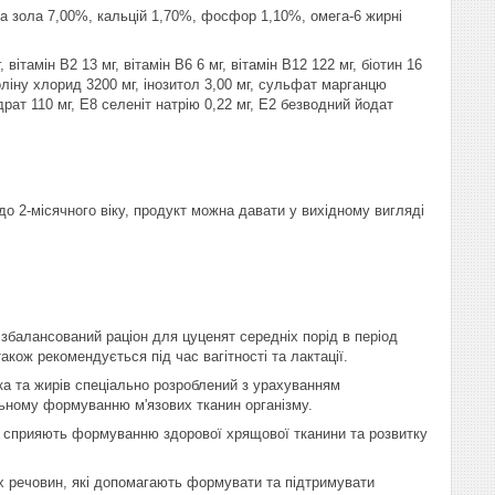
ира зола 7,00%, кальцій 1,70%, фосфор 1,10%, омега-6 жирні
вітамін В2 13 мг, вітамін В6 6 мг, вітамін В12 122 мг, біотин 16
холіну хлорид 3200 мг, інозитол 3,00 мг, сульфат марганцю
драт 110 мг, Е8 селеніт натрію 0,22 мг, Е2 безводний йодат
до 2-місячного віку, продукт можна давати у вихідному вигляді
нсований раціон для цуценят середніх порід в період
кож рекомендується під час вагітності та лактації.
лка та жирів спеціально розроблений з урахуванням
льному формуванню м'язових тканин організму.
му сприяють формуванню здорової хрящової тканини та розвитку
 речовин, які допомагають формувати та підтримувати