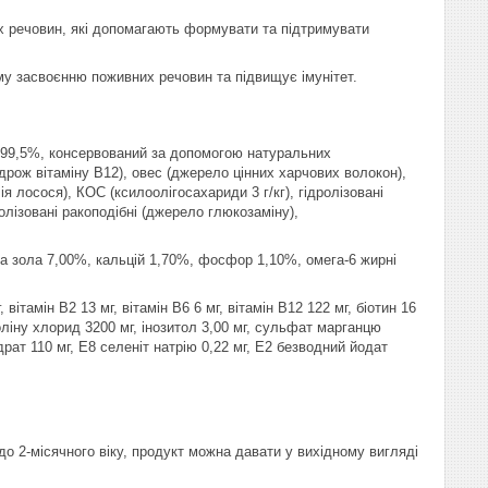
 речовин, які допомагають формувати та підтримувати
у засвоєнню поживних речовин та підвищує імунітет.
ир 99,5%, консервований за допомогою натуральних
 дрож вітаміну B12), овес (джерело цінних харчових волокон),
ія лосося), КОС (ксилоолігосахариди 3 г/кг), гідролізовані
олізовані ракоподібні (джерело глюкозаміну),
ира зола 7,00%, кальцій 1,70%, фосфор 1,10%, омега-6 жирні
вітамін В2 13 мг, вітамін В6 6 мг, вітамін В12 122 мг, біотин 16
холіну хлорид 3200 мг, інозитол 3,00 мг, сульфат марганцю
драт 110 мг, Е8 селеніт натрію 0,22 мг, Е2 безводний йодат
до 2-місячного віку, продукт можна давати у вихідному вигляді