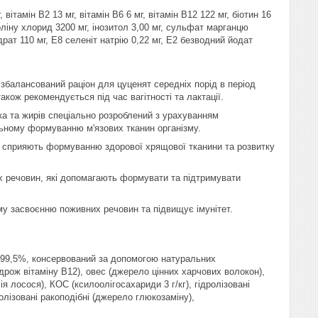
вітамін В2 13 мг, вітамін В6 6 мг, вітамін В12 122 мг, біотин 16
холіну хлорид 3200 мг, інозитол 3,00 мг, сульфат марганцю
драт 110 мг, Е8 селеніт натрію 0,22 мг, Е2 безводний йодат
нсований раціон для цуценят середніх порід в період
кож рекомендується під час вагітності та лактації.
лка та жирів спеціально розроблений з урахуванням
льному формуванню м'язових тканин організму.
му сприяють формуванню здорової хрящової тканини та розвитку
 речовин, які допомагають формувати та підтримувати
у засвоєнню поживних речовин та підвищує імунітет.
ир 99,5%, консервований за допомогою натуральних
 дрож вітаміну B12), овес (джерело цінних харчових волокон),
ія лосося), КОС (ксилоолігосахариди 3 г/кг), гідролізовані
олізовані ракоподібні (джерело глюкозаміну),