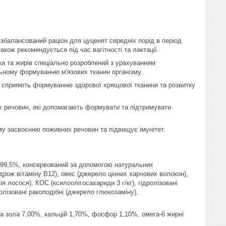
нсований раціон для цуценят середніх порід в період
кож рекомендується під час вагітності та лактації.
лка та жирів спеціально розроблений з урахуванням
льному формуванню м'язових тканин організму.
му сприяють формуванню здорової хрящової тканини та розвитку
 речовин, які допомагають формувати та підтримувати
у засвоєнню поживних речовин та підвищує імунітет.
ир 99,5%, консервований за допомогою натуральних
 дрож вітаміну B12), овес (джерело цінних харчових волокон),
ія лосося), КОС (ксилоолігосахариди 3 г/кг), гідролізовані
олізовані ракоподібні (джерело глюкозаміну),
ира зола 7,00%, кальцій 1,70%, фосфор 1,10%, омега-6 жирні