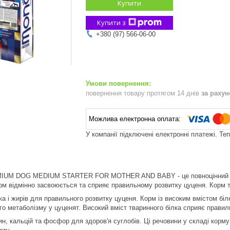
Купити
Купити з
+380 (97) 566-06-00
повернення товару протягом 14 днів
за раху
У компанії підключені електронні платежі. Те
 DOG MEDIUM STARTER FOR MOTHER AND BABY - це повноцінний збала
рм відмінно засвоюється та сприяє правильному розвитку цуценя. Корм та
ка і жирів для правильного розвитку цуценя. Корм із високим вмістом бі
о метаболізму у цуценят. Високий вміст тваринного білка сприяє прави
ин, кальцій та фосфор для здоров'я суглобів. Ці речовини у складі кор