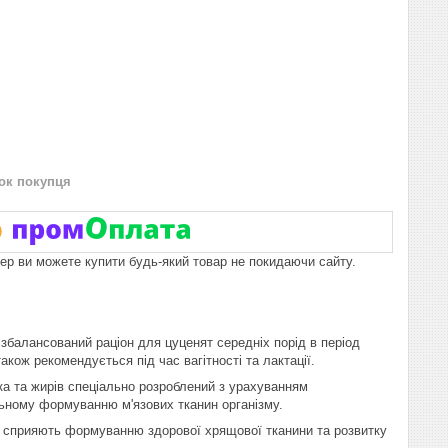
нок покупця
пер ви можете купити будь-який товар не покидаючи сайту.
нсований раціон для цуценят середніх порід в період
кож рекомендується під час вагітності та лактації.
лка та жирів спеціально розроблений з урахуванням
льному формуванню м'язових тканин організму.
му сприяють формуванню здорової хрящової тканини та розвитку