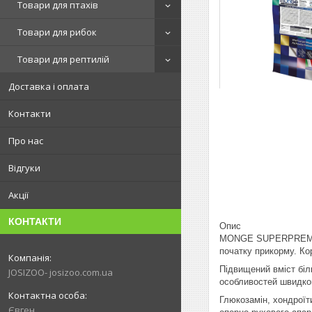
Товари для птахів
Товари для рибок
Товари для рептилій
Доставка і оплата
Контакти
Про нас
Відгуки
Акції
КОНТАКТИ
Опис
MONGE SUPERPREMIUM
початку прикорму. Ко
Підвищений вміст біл
JOSIZOO- josizoo.com.ua
особливостей швидког
Глюкозамін, хондроїт
Євген