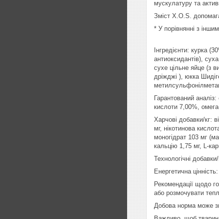
мускулатуру та актив
Зміст X.O.S. допомаг
* У порівнянні з інш
Інгредієнти: курка (
антиоксидантів), суха
сухе цільне яйце (з в
дріжджі ), юкка Шидіг
метилсульфонілмета
Гарантований аналіз:
кислоти 7,00%, омега
Харчові добавки/кг: ві
мг, нікотинова кислот
моногідрат 103 мг (ма
кальцію 1,75 мг, L-кар
Технологічні добавки
Енергетична цінність: 
Рекомендації щодо го
або розмочувати тепл
Добова норма може зм
Важливо, щоб тварин