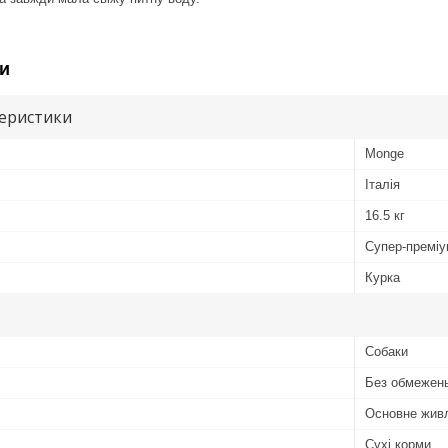
и
теристики
Monge
Італія
16.5 кг
Супер-премі
Курка
Собаки
Без обмежен
Основне жив
Сухі корми