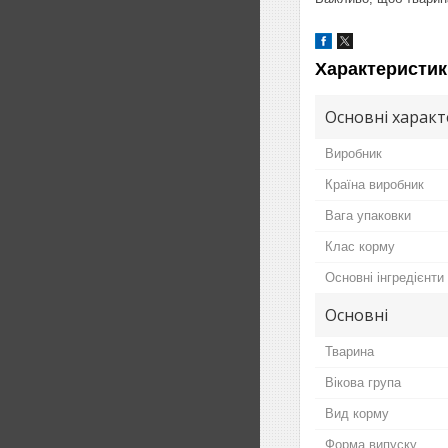
Характеристик
Основні харак
Виробник
Країна виробник
Вага упаковки
Клас корму
Основні інгредієнти
Основні
Тварина
Вікова група
Вид корму
Форма випуску