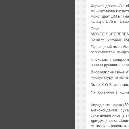
Харчові добавки/кг: ві
мг, нікотинова кислот
моногідрат 103 мг (ма
кальцію 1,75 мг, L-кар
Опис
MONGE SUPERPREMIUM
початку прикорму. Ко
Підвищений вміст біл
особливостей швидког
Глюкозамін, хондроїт
опорно-рухового апар
Високоякісне свіже 
мускулатуру та актив
Зміст X.O.S. допомаг
* У порівнянні з інш
Інгредієнти: курка (
антиоксидантів), суха
сухе цільне яйце (з в
дріжджі ), юкка Шидіг
метилсульфонілмета