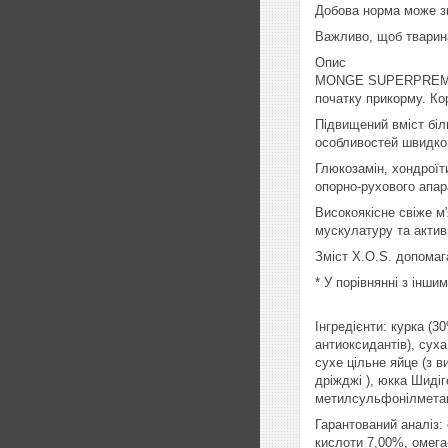
Добова норма може зм
Важливо, щоб тварин
Опис
MONGE SUPERPREMIUM
початку прикорму. Ко
Підвищений вміст біл
особливостей швидког
Глюкозамін, хондроїт
опорно-рухового апар
Високоякісне свіже 
мускулатуру та актив
Зміст X.O.S. допомаг
* У порівнянні з інш
Інгредієнти: курка (
антиоксидантів), суха
сухе цільне яйце (з в
дріжджі ), юкка Шидіг
метилсульфонілмета
Гарантований аналіз:
кислоти 7,00%, омега