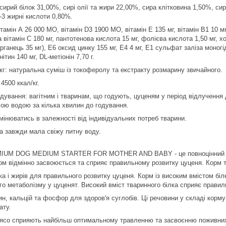
 сирий білок 31,00%, сирі олії та жири 22,00%, сира клітковина 1,50%, с
-3 жирні кислоти 0,80%.
тамін А 26 000 МО, вітамін D3 1900 МО, вітамін Е 135 мг, вітамін В1 10 мг, 
а вітамін С 180 мг, пантотенова кислота 15 мг, фолієва кислота 1,50 мг, 
рганець 35 мг), Е6 оксид цинку 155 мг, Е4 4 мг, Е1 сульфат заліза моногі
нітин 140 мг, DL-метіонін 7,70 г.
/кг: натуральна суміш із токоферолу та екстракту розмарину звичайного.
4500 ккал/кг.
дування: вагітним і тваринам, що годують, цуценям у період відлучення 
ою водою за кілька хвилин до годування.
інюватись в залежності від індивідуальних потреб тварини.
а завжди мала свіжу питну воду.
 DOG MEDIUM STARTER FOR MOTHER AND BABY - це повноцінний збала
рм відмінно засвоюється та сприяє правильному розвитку цуценя. Корм та
ка і жирів для правильного розвитку цуценя. Корм із високим вмістом бі
о метаболізму у цуценят. Високий вміст тваринного білка сприяє прави
ин, кальцій та фосфор для здоров'я суглобів. Ці речовини у складі кор
ату.
м'ясо сприяють найбільш оптимальному травленню та засвоєнню поживних