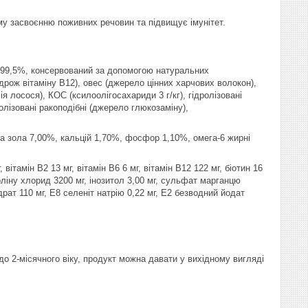
у засвоєнню поживних речовин та підвищує імунітет.
ир 99,5%, консервований за допомогою натуральних
 дрож вітаміну B12), овес (джерело цінних харчових волокон),
ія лосося), КОС (ксилоолігосахариди 3 г/кг), гідролізовані
олізовані ракоподібні (джерело глюкозаміну),
ира зола 7,00%, кальцій 1,70%, фосфор 1,10%, омега-6 жирні
вітамін В2 13 мг, вітамін В6 6 мг, вітамін В12 122 мг, біотин 16
холіну хлорид 3200 мг, інозитол 3,00 мг, сульфат марганцю
драт 110 мг, Е8 селеніт натрію 0,22 мг, Е2 безводний йодат
до 2-місячного віку, продукт можна давати у вихідному вигляді