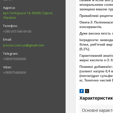
свіжим м'ясом або 
мінеральними солям
захищена вашою тур
вул Сегедська 14, 65009, Одеса,
Привабливі рецепти:
Україна
Омега-3: Поліненаси
консервантів.
+380 (97) 566-06-00
Дуже висока якість 
Інгредієнти: зневод
білки, риб'ячий жир
josizoo.com.ua@gmail.com
(0,1%).
Гарантований аналіз
+380975660600
жирні кислоти n-3: 0
Поживні добавки/кг: 
(селеніт натрію 0,4 м
+380975660600
(пентагідрат сульфату
кг, Технічно чистий D
Характеристик
Основні харак