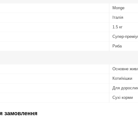
Monge
Італія
1.5 кг
Супер-премі
Риба
Основне жив
Коти/кішки
Для дорослих
Сухі корми
я замовлення