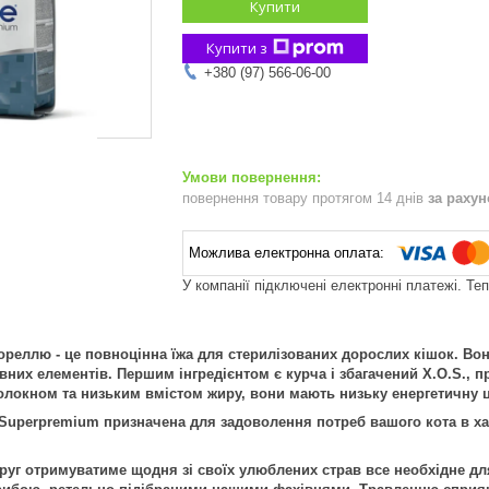
Купити
Купити з
+380 (97) 566-06-00
повернення товару протягом 14 днів
за раху
У компанії підключені електронні платежі. Те
фореллю - це повноцінна їжа для стерилізованих дорослих кішок. Во
них елементів. Першим інгредієнтом є курча і збагачений X.O.S., 
олокном та низьким вмістом жиру, вони мають низьку енергетичну ц
Superpremium призначена для задоволення потреб вашого кота в хар
уг отримуватиме щодня зі своїх улюблених страв все необхідне для