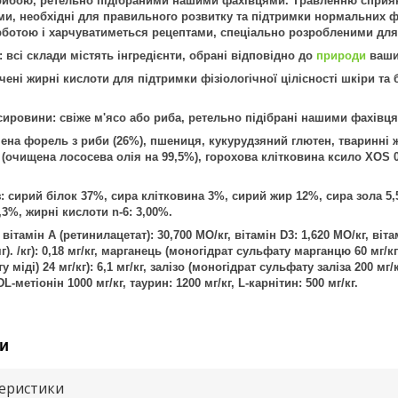
рибою, ретельно підібраними нашими фахівцями. Травленню сприяють
и, необхідні для правильного розвитку та підтримки нормальних фі
ботою і харчуватиметься рецептами, спеціально розробленими для
 всі склади містять інгредієнти, обрані відповідно до
природи
ваши
чені жирні кислоти для підтримки фізіологічної цілісності шкіри та
сировини: свіже м'ясо або риба, ретельно підібрані нашими фахівц
нена форель з риби (26%), пшениця, кукурудзяний глютен, тваринні ж
 (очищена лососева олія на 99,5%), горохова клітковина ксило XOS 
: сирий білок 37%, сира клітковина 3%, сирий жир 12%, сира зола 5,
,3%, жирні кислоти n-6: 3,00%.
вітамін А (ретинилацетат): 30,700 МО/кг, вітамін D3: 1,620 МО/кг, віта
г). /кг): 0,18 мг/кг, марганець (моногідрат сульфату марганцю 60 мг/кг)
 міді) 24 мг/кг): 6,1 мг/кг, залізо (моногідрат сульфату заліза 200 мг/к
L-метіонін 1000 мг/кг, таурин: 1200 мг/кг, L-карнітин: 500 мг/кг.
и
теристики