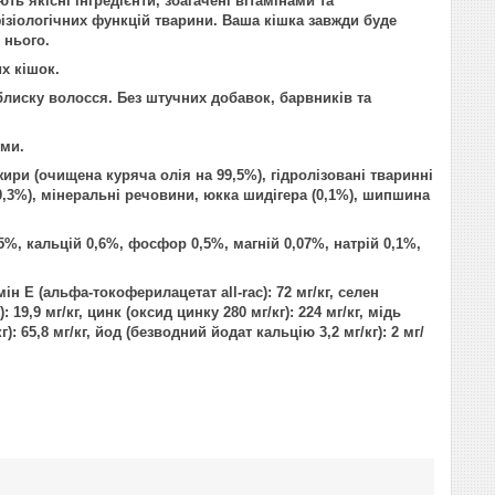
 якісні інгредієнти, збагачені вітамінами та
зіологічних функцій тварини. Ваша кішка завжди буде
 нього.
х кішок.
 блиску волосся. Без штучних добавок, барвників та
ями.
ири (очищена куряча олія на 99,5%), гідролізовані тваринні
0,3%), мінеральні речовини, юкка шидігера (0,1%), шипшина
5%, кальцій 0,6%, фосфор 0,5%, магній 0,07%, натрій 0,1%,
мін Е (альфа-токоферилацетат all-rac): 72 мг/кг, селен
: 19,9 мг/кг, цинк (оксид цинку 280 мг/кг): 224 мг/кг, мідь
г): 65,8 мг/кг, йод (безводний йодат кальцію 3,2 мг/кг): 2 мг/