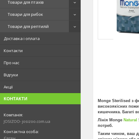
Товари для птахів
Товари для рибок
Товари для рептилій
Доставка і оплата
Контакти
Про нас
Відгуки
Акції
КОНТАКТИ
Monge Sterilised з 
високоякісних пожив
кишечника. Багаті в
Лінія Monge
Natural
JOSIZOO- josizoo.com.ua
потреб.
Таким чином, ваш др
Євген