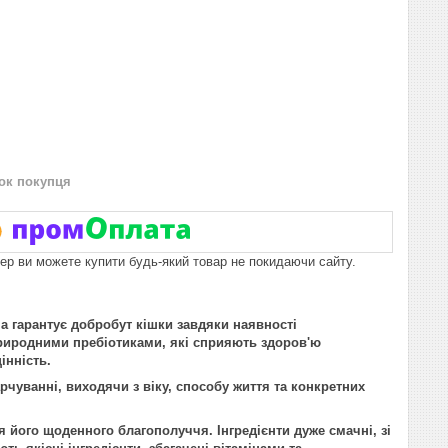
нок покупця
пер ви можете купити будь-який товар не покидаючи сайту.
на гарантує добробут кішки завдяки наявності
природними пребіотиками, які сприяють здоров'ю
інність.
чуванні, виходячи з віку, способу життя та конкретних
 його щоденного благополуччя. Інгредієнти дуже смачні, зі