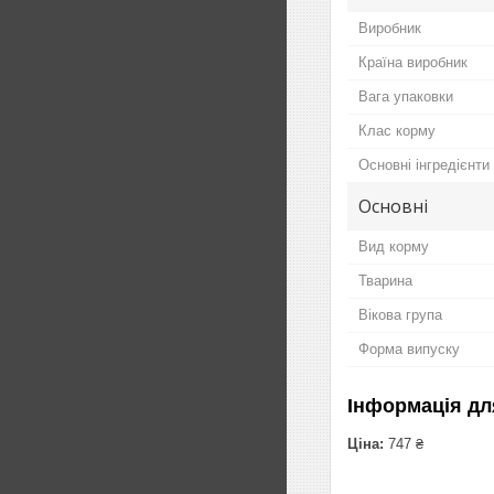
Виробник
Країна виробник
Вага упаковки
Клас корму
Основні інгредієнти
Основні
Вид корму
Тварина
Вікова група
Форма випуску
Інформація дл
Ціна:
747 ₴