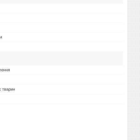
ум
лення
 тварин