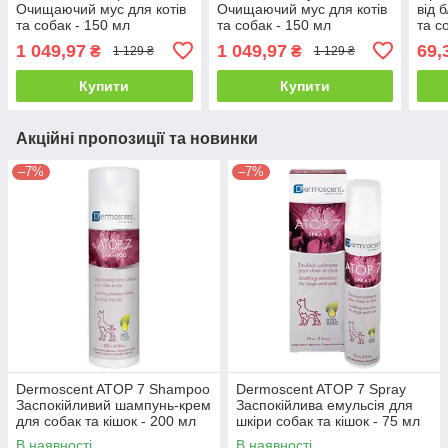
Очищаючий мус для котів
Очищаючий мус для котів
від б
та собак - 150 мл
та собак - 150 мл
та с
лава
1 049,97
1 049,97
69,
₴
₴
1 129 ₴
1 129 ₴
Купити
Купити
Акційні пропозиції та новинки
–7%
–7%
Dermoscent ATOP 7 Shampoo
Dermoscent ATOP 7 Spray
Заспокійливий шампунь-крем
Заспокійлива емульсія для
для собак та кішок - 200 мл
шкіри собак та кішок - 75 мл
В наявності
В наявності