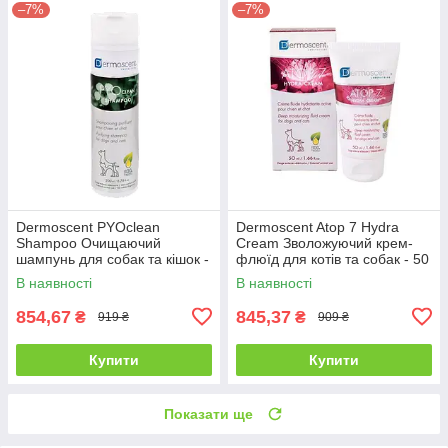
–7%
–7%
Dermoscent PYOclean
Dermoscent Atop 7 Hydra
Shampoo Очищаючий
Cream Зволожуючий крем-
шампунь для собак та кішок -
флюїд для котів та собак - 50
200 мл
мл
В наявності
В наявності
854,67
845,37
₴
₴
919 ₴
909 ₴
Купити
Купити
Показати ще