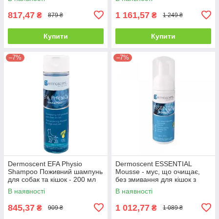
817,47
1 161,57
₴
₴
879 ₴
1 249 ₴
Купити
Купити
–7%
–7%
Dermoscent EFA Physio
Dermoscent ESSENTIAL
Shampoo Поживний шампунь
Mousse - мус, що очищає,
для собак та кішок - 200 мл
без змивання для кішок з
чутливою шкірою - 150 мл
В наявності
В наявності
845,37
1 012,77
₴
₴
909 ₴
1 089 ₴