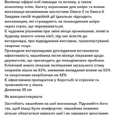
Включає ефірні олії лаванди та полину, а також
конопляну олію, багату корисними для шкіри та вовни
вихованця незамінними кислотами Омега 3 та Омега 6
Завдяки своїй подвійній дії ідеально підходить
вихованцям, які страждають на пошкодження шкіри
через стрес, що переживається.
Є чудовим рішенням при зміні місця проживання, появі в
будинку нового члена сім'ї, під час візитів до
ветеринара, при відвідуванні виставки, транспортуванні
тварини тощо.
Проведене ветеринарами дослідження встановило
ефективність нашийника після місяця лікування щодо
дерматозів, що призводять до поведінкових проблем.
Клінічний аналіз показав поліпшення загального стану
покривів кішок на 61%, зниження випадання вовни на 51%
та скорочення сверблячки на 42%
Є ефективним препаратом у боротьбі зі стресом та
тривожністю у кішок.
Довжина 35 см
Як використовувати
Застебніть нашийник на шиї вихованця. Підганяйте його
так, щоб кішці було комфортно: нашийник повинен
вільно обертатися навколо шиї і не заважати зростанню