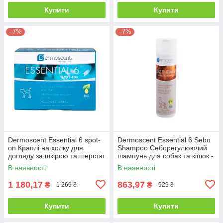
Купити
Купити
–7%
–7%
Dermoscent Essential 6 spot-
Dermoscent Essential 6 Sebo
on Краплі на холку для
Shampoo Себорегулюючий
догляду за шкірою та шерстю
шампунь для собак та кішок -
кішок - 1 уп.
200 мл
В наявності
В наявності
1 180,17
863,97
₴
₴
1 269 ₴
929 ₴
Купити
Купити