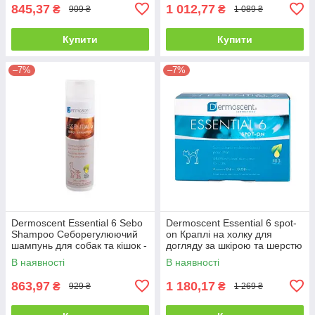
845,37
1 012,77
₴
₴
909 ₴
1 089 ₴
Купити
Купити
–7%
–7%
Dermoscent Essential 6 Sebo
Dermoscent Essential 6 spot-
Shampoo Себорегулюючий
on Краплі на холку для
шампунь для собак та кішок -
догляду за шкірою та шерстю
200 мл
кішок - 1 уп.
В наявності
В наявності
863,97
1 180,17
₴
₴
929 ₴
1 269 ₴