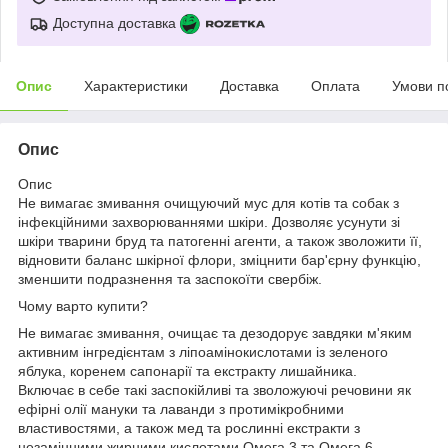
Доступна доставка
Опис
Характеристики
Доставка
Оплата
Умови п
Опис
Опис
Не вимагає змивання очищуючий мус для котів та собак з
інфекційними захворюваннями шкіри. Дозволяє усунути зі
шкіри тварини бруд та патогенні агенти, а також зволожити її,
відновити баланс шкірної флори, зміцнити бар'єрну функцію,
зменшити подразнення та заспокоїти свербіж.
Чому варто купити?
Не вимагає змивання, очищає та дезодорує завдяки м'яким
активним інгредієнтам з ліпоамінокислотами із зеленого
яблука, коренем сапонарії та екстракту лишайника.
Включає в себе такі заспокійливі та зволожуючі речовини як
ефірні олії мануки та лаванди з протимікробними
властивостями, а також мед та рослинні екстракти з
незамінними жирними кислотами Омега 3 та Омега 6