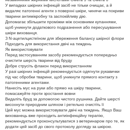
У випадках шкірних інфекцій засіб не тільки очищає, а й
видаляє патогенні агенти з поверхні шкіри, чинячи на покриви
тварини антимікробну та заспокійливу дію.
Допомагає збільшити проміжки між основними купаннями,
щоб уникнути додаткового подразнення або пересушування
шкіри вихованця.
З N-ацетилцистеїном для збереження балансу шкірної флори
Підходить для використання двічі на тиждень
Як використовувати
Перед застосуванням засобу рекомендується попередньо
очистити шерсть тварини від бруду
Добре струсіть флакон перед використанням
У разі шкірних інфекцій рекомендується одягнути рукавички
під час обробки тварини, щоб уникнути прямого контакту з
патогенними агентами.
Нанесіть мус на руки або прямо на шкіру тварини,
помасажуйте проти зростання вовни
Видаліть бруд за допомогою чистого рушника. Дайте шерсті
висохнути природним шляхом і ретельно очистіть її
Цей мус можна використовувати двічі на тиждень. Якщо Ваш
вихованець вже проходить антиінфекційну терапію,
рекомендується проконсультуватися з ветеринаром про те, як
додати цей засіб до свого протоколу догляду за шкірою.