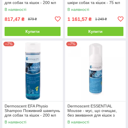
для собак та кішок - 200 мл
шкіри собак та кішок - 75 мл
В наявності
В наявності
817,47
1 161,57
₴
₴
879 ₴
1 249 ₴
Купити
Купити
–7%
–7%
Dermoscent EFA Physio
Dermoscent ESSENTIAL
Shampoo Поживний шампунь
Mousse - мус, що очищає,
для собак та кішок - 200 мл
без змивання для кішок з
чутливою шкірою - 150 мл
В наявності
В наявності