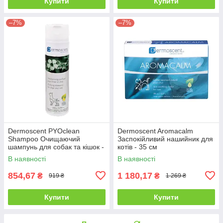
Купити
Купити
–7%
–7%
Dermoscent PYOclean
Dermoscent Aromacalm
Shampoo Очищаючий
Заспокійливий нашийник для
шампунь для собак та кішок -
котів - 35 см
200 мл
В наявності
В наявності
854,67
1 180,17
₴
₴
919 ₴
1 269 ₴
Купити
Купити