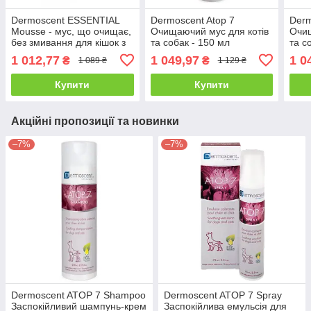
Dermoscent ESSENTIAL
Dermoscent Atop 7
Derm
Mousse - мус, що очищає,
Очищаючий мус для котів
Очищ
без змивання для кішок з
та собак - 150 мл
та с
чутливою шкірою - 150 мл
1 012,77
1 049,97
1 0
₴
₴
1 089 ₴
1 129 ₴
Купити
Купити
Акційні пропозиції та новинки
–7%
–7%
Dermoscent ATOP 7 Shampoo
Dermoscent ATOP 7 Spray
Заспокійливий шампунь-крем
Заспокійлива емульсія для