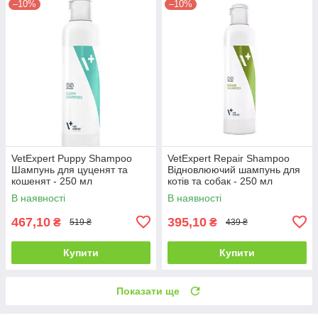
–10%
–10%
VetExpert Puppy Shampoo
VetExpert Repair Shampoo
Шампунь для цуценят та
Відновлюючий шампунь для
кошенят - 250 мл
котів та собак - 250 мл
В наявності
В наявності
467,10
395,10
₴
₴
519 ₴
439 ₴
Купити
Купити
Показати ще