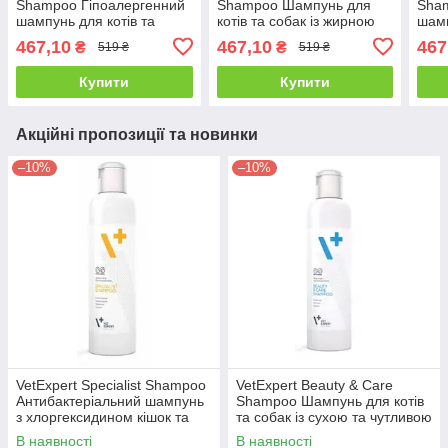
Shampoo Гіпоалергенний
Shampoo Шампунь для
Sha
шампунь для котів та
котів та собак із жирною
шамп
собак - 250 мл
шкірою - 250 мл
соба
467,10
467,10
467
₴
₴
519 ₴
519 ₴
Купити
Купити
Акційні пропозиції та новинки
–10%
–10%
VetExpert Specialist Shampoo
VetExpert Beauty & Care
Антибактеріальний шампунь
Shampoo Шампунь для котів
з хлоргексидином кішок та
та собак із сухою та чутливою
собак - 250 мл
шкірою - 250 мл
В наявності
В наявності