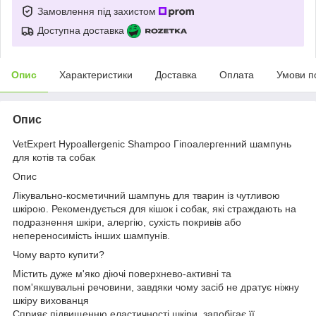
Замовлення під захистом
Доступна доставка
Опис
Характеристики
Доставка
Оплата
Умови п
Опис
VetExpert Hypoallergenic Shampoo Гіпоалергенний шампунь
для котів та собак
Опис
Лікувально-косметичний шампунь для тварин із чутливою
шкірою. Рекомендується для кішок і собак, які страждають на
подразнення шкіри, алергію, сухість покривів або
непереносимість інших шампунів.
Чому варто купити?
Містить дуже м'яко діючі поверхнево-активні та
пом'якшувальні речовини, завдяки чому засіб не дратує ніжну
шкіру вихованця
Сприяє підвищенню еластичності шкіри, запобігає її