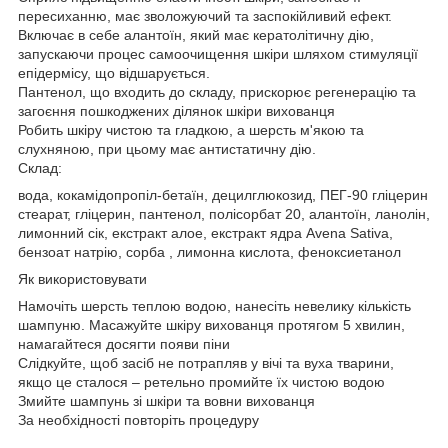
пересиханню, має зволожуючий та заспокійливий ефект.
Включає в себе алантоїн, який має кератолітичну дію,
запускаючи процес самоочищення шкіри шляхом стимуляції
епідермісу, що відшарується.
Пантенол, що входить до складу, прискорює регенерацію та
загоєння пошкоджених ділянок шкіри вихованця
Робить шкіру чистою та гладкою, а шерсть м'якою та
слухняною, при цьому має антистатичну дію.
Склад:
вода, кокамідопропіл-бетаїн, децилглюкозид, ПЕГ-90 гліцерин
стеарат, гліцерин, пантенол, полісорбат 20, алантоїн, ланолін,
лимонний сік, екстракт алое, екстракт ядра Avena Sativa,
бензоат натрію, сорба , лимонна кислота, феноксиетанол
Як використовувати
Намочіть шерсть теплою водою, нанесіть невелику кількість
шампуню. Масажуйте шкіру вихованця протягом 5 хвилин,
намагайтеся досягти появи піни
Слідкуйте, щоб засіб не потрапляв у вічі та вуха тварини,
якщо це сталося – ретельно промийте їх чистою водою
Змийте шампунь зі шкіри та вовни вихованця
За необхідності повторіть процедуру