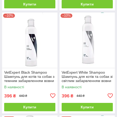
Купити
Купити
–10%
–10%
VetExpert Black Shampoo
VetExpert White Shampoo
Шампунь для котів та собак з
Шампунь для котів та собак зі
темним забарвленням вовни
світлим забарвленням вовни
- 250 мл
- 250 мл
В наявності
В наявності
396
396
₴
₴
440 ₴
440 ₴
Купити
Купити