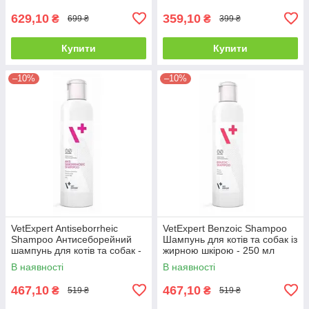
629,10
359,10
₴
₴
699 ₴
399 ₴
Купити
Купити
–10%
–10%
VetExpert Antiseborrheic
VetExpert Benzoic Shampoo
Shampoo Антисеборейний
Шампунь для котів та собак із
шампунь для котів та собак -
жирною шкірою - 250 мл
250 мл
В наявності
В наявності
467,10
467,10
₴
₴
519 ₴
519 ₴