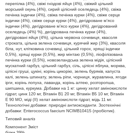
перепілка (4%), свіжі гніздові яйця (4%), свіжий цільний
морський окунь (4%), сирий цілісний оселедець (4%), свіжа
печінка індички (4%), свіжа печінка курки (4%), свіже серце
індички (4%), свіже серце курки (4%), дегідроване м'ясо
індички (4%), дегідроване м'ясо курки (4%), дегідрований
оселедець (4%) %), дегідрована печінка курки (4%),
дегідровані яйця (4%), цільна червона сочевиця, квасоля
строката, цільна зелена сочевиця, курячий жир (3%), квасоля
біла, нут, клітковина сочевиці, цільний горох, хрящі індички
0,5%), хрящі курки (0,5%), жир мінтаю (0,5%), ліофілізована
печінка курки (0,5%), новозеландська зелена мідія, цілісний
мускатний гарбуз, цільний гарбуз, сіль, цілісні яблука, морква,
цілісні груші, цукіні, корінь цикорію, зелень буряків, капуста
калі, зелень шпинату, зелень ріпи, чорниця, журавлина, ягоди
ірги, корінь лопуха, лаванда, корінь алтею, розторопша,
шипшина, куркума. Добавки на 1 кг: цинку хелат амінокислоти
гідрат, цинк 120 мг, Вітамін B1 20 мг, Вітамін B5 10 мг, Вітамін
E 90 МО, міді (II) хелат амінокислоти гідрат, мідь 11 мг.
Технологічні добавки: природні антиоксиданти. Зоотехнічні
добавки: Enterococcus faecium NCIMB10415 (пробіотик).
Типовий аналіз
Компонент Зміст
білки 39%