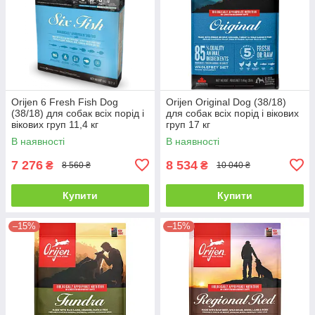
Orijen 6 Fresh Fish Dog
Orijen Original Dog (38/18)
(38/18) для собак всіх порід і
для собак всіх порід і вікових
вікових груп 11,4 кг
груп 17 кг
В наявності
В наявності
7 276
8 534
₴
₴
8 560 ₴
10 040 ₴
Купити
Купити
–15%
–15%