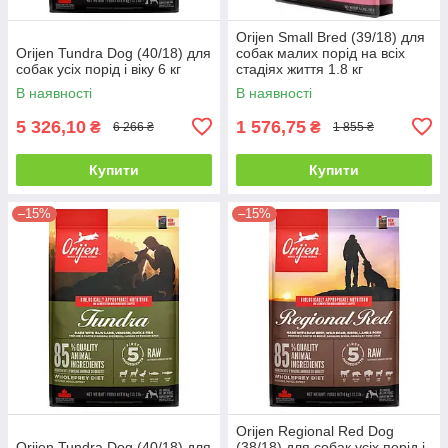
Orijen Small Bred (39/18) для
Orijen Tundra Dog (40/18) для
собак малих порід на всіх
собак усіх порід і віку 6 кг
стадіях життя 1.8 кг
В наявності
В наявності
5 326,10
1 576,75
₴
₴
6 266 ₴
1 855 ₴
Купити
Купити
–15%
–15%
Orijen Regional Red Dog
Orijen Tundra Dog (40/18) для
(38/18) для собак усіх порід і