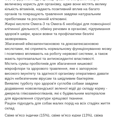
величезну користь для організму, адже вони містять велику
кількість вітамінів, надають позитивний вплив на багато
органів та покращують травлення завдяки натуральним
пребіотикам та рослинній клітковині.
Жирні кислоти Омега-3 та Омега-6 необхідні для повноцінної
клітинної діяльності, обміну речовин в організмі, підтримання
здоров'я шкіри, краси вовни та профілактики безлічі
захворювань
Збагачений ейкозапентаєновою та докозагексаєновою
кислотами, які сприяють нормальному функціонуванню мозку
і позитивно впливають на роботу нервової системи, а також
мають протизапальні та антиоксидантні властивості.
Містить суміш пробіотиків для збагачення кишкової
мікрофлори та здорового травлення, яке є запорукою
високого імунітету та здатності організму оперативно давати
відсіч небезпечним вірусам та шкідливим бактеріям.
Виявляє турботу про здоров'я суглобів собаки завдяки
додаванню новозеландської зеленої мідії до складу корму -
джерела глікозаміногліканів, які є будівельним матеріалом
для відновлення структури хрящової тканини.
Раціон підходить для собак малих порід на всіх стадіях життя
склад
Свіже м'ясо індички (15%), свіже м'ясо курки (13%), свіжа