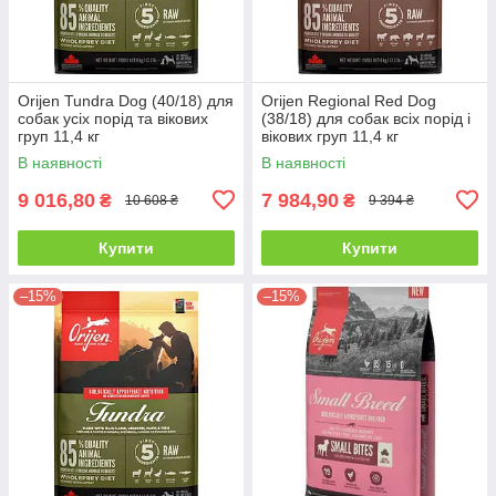
Orijen Tundra Dog (40/18) для
Orijen Regional Red Dog
собак усіх порід та вікових
(38/18) для собак всіх порід і
груп 11,4 кг
вікових груп 11,4 кг
В наявності
В наявності
9 016,80
7 984,90
₴
₴
10 608 ₴
9 394 ₴
Купити
Купити
–15%
–15%