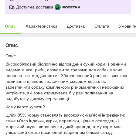
Доступна доставка
Опис
Характеристики
Доставка
Оплата
Умови п
Опис
Опис
Високобілковий біологічно відповідний сухий корм із різними
видами м'яса, риби, овочами та травами для собак малих
порід на всіх стадіях життя. Збалансований раціон з високою
поживною цінністю і насиченим складом дозволяє
забезпечити собаку комплексом різноманітних і необхідних
нутрієнтів, які вона отримувала б у разі полювання на
видобуток у дикому середовищі.
Чому варто купити?
Цілих 85% корму становлять високоякісні м'ясні інгредієнти:
свіже м'ясо індички, курки, перепілки, цільне оселедець і
морський окунь, виловлені в дикій природі, тому корм має
унікальний смак і насичений тваринним білком склад.