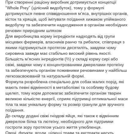
При створенні раціону виробник дотримується концепції
“Whole Prey” (цілісний видобуток), тому у формулі
дотримується певне співвідношення м'яса, внутрішніх органів,
кісток та хрящів, щоб імітувати поїдання хижаком упійманого
видобутку та забезпечити надходження в організм необхідних
речовин природним шляхом
Для виробництва корму інгредієнти надходять від групи
місцевих фермерів, власників ранчо та рибалок, співпраця з
якими підтримується протягом десятиліть, завдяки чому
сировина завжди має стабільно високий рівень якості.
Більшість м'ясних інгредієнтів (⅔) у складі корму сирі або
свіжі, завдяки чому є концентрованими джерелами протеїну
та забезпечують організм поживними речовинами у найбільш
легкозасвоюваній та натуральній формі.
Формула розроблена спеціально для собак малих порід, які
мають певні відмінності в метаболізмі та особливу будову
щелеп, тому корм допомагає забезпечити організм тварин
великою кількістю енергії, сприяє підтримці оптимальної маси
тіла та має унікальну форму та розмір гранули для зручного
поїдання.
До складу додані свіжі гніздові яйця, які також є відмінним
джерелом білка та лютеїну, необхідного для підтримки
гостроти зору протягом усього життя улюбленця.
Овочі, фрукти, ягоди, цілющі трави та екстракти несуть