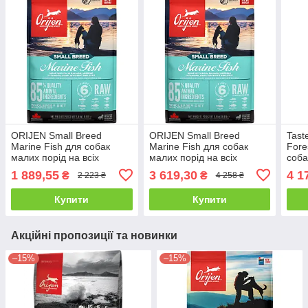
ORIJEN Small Breed
ORIJEN Small Breed
Tast
Marine Fish для собак
Marine Fish для собак
Fore
малих порід на всіх
малих порід на всіх
соба
стадіях життя 1.8 кг
стадіях життя 4.5 кг
стад
1 889,55
3 619,30
4 1
₴
₴
2 223 ₴
4 258 ₴
12,2 
Купити
Купити
Акційні пропозиції та новинки
–15%
–15%