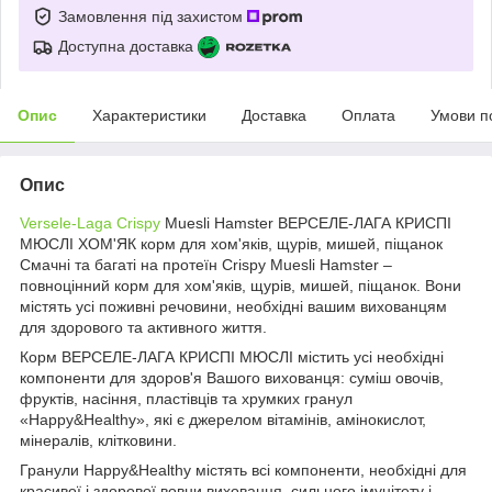
Замовлення під захистом
Доступна доставка
Опис
Характеристики
Доставка
Оплата
Умови п
Опис
Versele-Laga Crispy
Muesli Hamster ВЕРСЕЛЕ-ЛАГА КРИСПІ
МЮСЛІ ХОМ'ЯК корм для хом'яків, щурів, мишей, піщанок
Смачні та багаті на протеїн Crispy Muesli Hamster –
повноцінний корм для хом'яків, щурів, мишей, піщанок. Вони
містять усі поживні речовини, необхідні вашим вихованцям
для здорового та активного життя.
Корм ВЕРСЕЛЕ-ЛАГА КРИСПІ МЮСЛІ містить усі необхідні
компоненти для здоров'я Вашого вихованця: суміш овочів,
фруктів, насіння, пластівців та хрумких гранул
«Happy&Healthy», які є джерелом вітамінів, амінокислот,
мінералів, клітковини.
Гранули Happy&Healthy містять всі компоненти, необхідні для
красивої і здорової вовни вихованця, сильного імунітету і