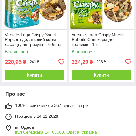
Versele-Laga Crispy Snack
Versele-Laga Crispy Muesli
Popcorn додатковий корм
Rabbits Cuni корм для
ласощі для гризунів - 0,65 кг
кроликів - 1 кг
В наявності
В наявності
228,95
224,20
₴
₴
241 ₴
236 ₴
Купити
Купити
Про нас
100% позитивних з 367 відгуків за рік
Працює з 14.11.2020
м. Одеса
вул Сегедська 14, 65009, Одеса, Україна