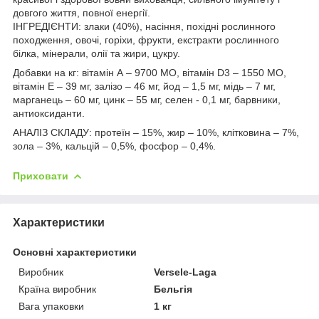
довгого життя, повної енергії.
ІНГРЕДІЄНТИ: злаки (40%), насіння, похідні рослинного
походження, овочі, горіхи, фрукти, екстракти рослинного
білка, мінерали, олії та жири, цукру.
Добавки на кг: вітамін А – 9700 МО, вітамін D3 – 1550 МО,
вітамін Е – 39 мг, залізо – 46 мг, йод – 1,5 мг, мідь – 7 мг,
марганець – 60 мг, цинк – 55 мг, селен - 0,1 мг, барвники,
антиоксиданти.
АНАЛІЗ СКЛАДУ: протеїн – 15%, жир – 10%, клітковина – 7%,
зола – 3%, кальцій – 0,5%, фосфор – 0,4%.
Приховати
Характеристики
Основні характеристики
Виробник
Versele-Laga
Країна виробник
Бельгія
Вага упаковки
1 кг