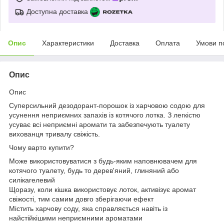
Доступна доставка
Опис
Характеристики
Доставка
Оплата
Умови п
Опис
Опис
Суперсильний дезодорант-порошок із харчовою содою для
усунення неприємних запахів із котячого лотка. З легкістю
усуває всі неприємні аромати та забезпечують туалету
вихованця тривалу свіжість.
Чому варто купити?
Може використовуватися з будь-яким наповнювачем для
котячого туалету, будь то дерев'яний, глиняний або
силікагелевий
Щоразу, коли кішка використовує лоток, активізує аромат
свіжості, тим самим довго зберігаючи ефект
Містить харчову соду, яка справляється навіть із
найстійкішими неприємними ароматами