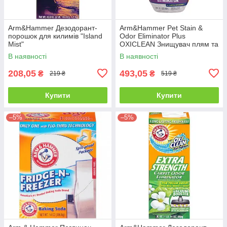
Arm&Hammer Дезодорант-
Arm&Hammer Pet Stain &
порошок для килимів "Island
Odor Eliminator Plus
Mist"
OXICLEAN Знищувач плям та
запаху тварин, спрей - 946
В наявності
В наявності
мл
208,05
493,05
₴
₴
219 ₴
519 ₴
Купити
Купити
–5%
–5%