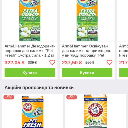
Arm&Hammer Дезодорант-
Arm&Hammer Освіжувач
Arm
порошок для килимів "Pet
для килимів та приміщень
поро
Fresh" Экстра сила - 1,2 кг
у вигляді порошку "Pet
Fres
Fresh" Экстра сила - 850 г
322,05
237,50
217
₴
₴
339 ₴
250 ₴
Купити
Купити
Акційні пропозиції та новинки
–5%
–5%