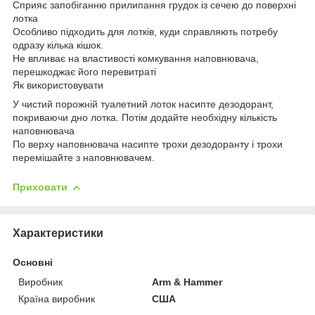
Сприяє запобіганню прилипання грудок із сечею до поверхні
лотка
Особливо підходить для лотків, куди справляють потребу
одразу кілька кішок.
Не впливає на властивості комкування наповнювача,
перешкоджає його перевитраті
Як використовувати
У чистий порожній туалетний лоток насипте дезодорант,
покриваючи дно лотка. Потім додайте необхідну кількість
наповнювача
По верху наповнювача насипте трохи дезодоранту і трохи
перемішайте з наповнювачем.
Приховати
Характеристики
Основні
Виробник
Arm & Hammer
Країна виробник
США