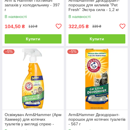
Arm & Hammer Поглинач
Arm&Hammer Дезодорант-
запахів у холодильнику - 397
порошок для килимів "Pet
г
Fresh" Экстра сила - 1,2 кг
В наявності
В наявності
104,50
322,05
₴
₴
110 ₴
339 ₴
Купити
Купити
–5%
–5%
Освіжувач Arm&Hammer (Арм
Arm&Hammer Дезодорант-
Хаммер) для котячих
порошок для котячих туалетів
туалетів у вигляді спрею -
- 567 г
636 мл