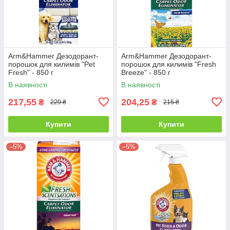
Arm&Hammer Дезодорант-
Arm&Hammer Дезодорант-
порошок для килимів "Pet
порошок для килимів "Fresh
Fresh" - 850 г
Breeze" - 850 г
В наявності
В наявності
217,55
204,25
₴
₴
229 ₴
215 ₴
Купити
Купити
–5%
–5%