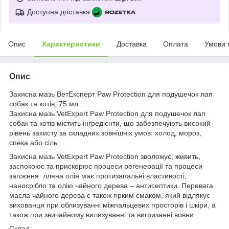
Доступна доставка
Опис
Характеристики
Доставка
Оплата
Умови 
Опис
Захисна мазь ВетЕксперт Paw Protection для подушечок лап
собак та котів, 75 мл
Захисна мазь VetExpert Paw Protection для подушечок лап
собак та котів містить інгредієнти, що забезпечують високий
рівень захисту за складних зовнішніх умов: холод, мороз,
спека або сіль.
Захисна мазь VetExpert Paw Protection зволожує, живить,
заспокоює та прискорює процеси регенерації та процеси
загоєння: лляна олія має протизапальні властивості,
наносрібло та олію чайного дерева – антисептики. Перевага
масла чайного дерева є також гірким смаком, який відлякує
вихованця при облизуванні міжпальцевих просторів і шкіри, а
також при звичайному вилизуванні та вигризанні вовни.
Склад: