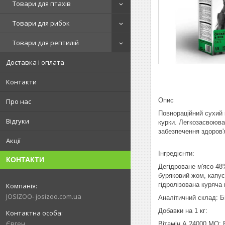
Товари для птахів
Товари для рибок
Товари для рептилій
Доставка і оплата
Контакти
Опис
Про нас
Повнораційний сухий 
Відгуки
курки. Легкозасвоюван
забезпечення здоров'
Акції
Інгредієнти:
КОНТАКТИ
Дегідроване м'ясо 48
буряковий жом, капуст
гідролізована куряча 
JOSIZOO- josizoo.com.ua
Аналітичний склад: Б
Добавки на 1 кг:
Євген
Вітамін А 24000 МО; В