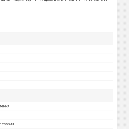
лення
 тварин