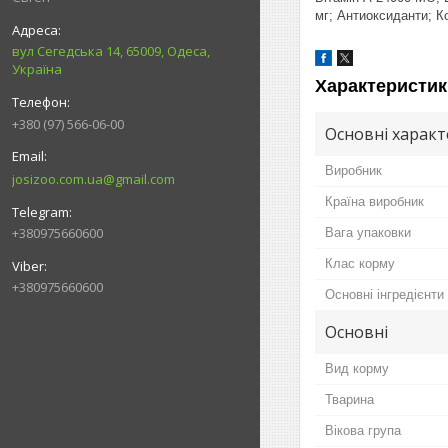
мг; Антиоксиданти; К
вул Сегедська 14, 65009, Одеса,
Україна
Характеристик
+380 (97) 566-06-00
Основні харак
Виробник
josizoo.com.ua@gmail.com
Країна виробник
+380975660600
Вага упаковки
Клас корму
+380975660600
Основні інгредієнти
Основні
Вид корму
Тварина
Вікова група