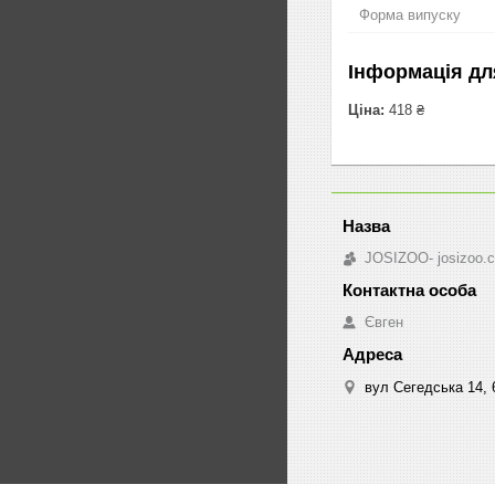
Форма випуску
Інформація дл
Ціна:
418 ₴
JOSIZOO- josizoo.
Євген
вул Сегедська 14, 