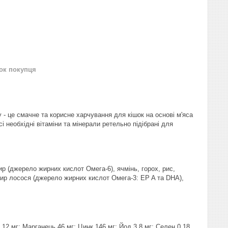
нок покупця
 - це смачне та корисне харчування для кішок на основі м'яса
і необхідні вітаміни та мінерали ретельно підібрані для
р (джерело жирних кислот Омега-6), ячмінь, горох, рис,
, жир лосося (джерело жирних кислот Омега-3: EP A та DHA),
 12 мг; Марганець 46 мг; Цинк 146 мг; Йод 3,8 мг; Селен 0,18