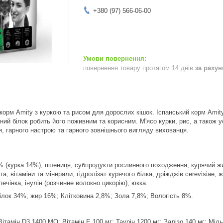
+380 (97) 566-06-00
повернення товару протягом 14 днів
за раху
корм Amity з куркою та рисом для дорослих кішок. Іспанський корм Amity
ий білок робить його поживним та корисним. М'ясо курки, рис, а також ус
я, гарного настрою та гарного зовнішнього вигляду вихованця.
% (курка 14%), пшениця, субпродукти рослинного походження, курячий жи
а, вітаміни та мінерали, гідролізат курячого білка, дріжджів cerevisiae
печінка, інулін (розчинне волокно цикорію), юкка.
ілок 34%; жир 16%; Клітковина 2,8%; Зола 7,8%; Вологість 8%.
ітамін D3 1400 МО; Вітамін Е 100 мг; Таурін 1200 мг; Залізо 140 мг; Мідь