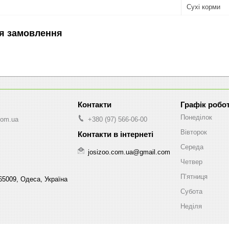
Сухі корми
я замовлення
Графік робо
Понеділок
com.ua
+380 (97) 566-06-00
Вівторок
Середа
josizoo.com.ua@gmail.com
Четвер
Пʼятниця
65009, Одеса, Україна
Субота
Неділя