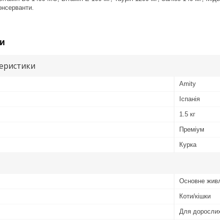
онсерванти.
и
теристики
Amity
Іспанія
1.5 кг
Преміум
Курка
Основне жив
Коти/кішки
Для дорослих