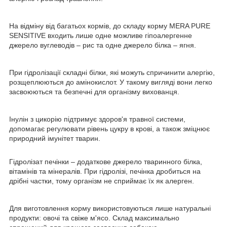
На відміну від багатьох кормів, до складу корму MERA PURE
SENSITIVE входить лише одне можливе гіпоалергенне
джерело вуглеводів – рис та одне джерело білка – ягня.
При гідролізації складні білки, які можуть спричинити алергію,
розщеплюються до амінокислот. У такому вигляді вони легко
засвоюються та безпечні для організму вихованця.
Інулін з цикорію підтримує здоров'я травної системи,
допомагає регулювати рівень цукру в крові, а також зміцнює
природний імунітет тварин.
Гідролізат печінки – додаткове джерело тваринного білка,
вітамінів та мінералів. При гідролізі, печінка дробиться на
дрібні частки, тому організм не сприймає їх як алерген.
Для виготовлення корму використовуються лише натуральні
продукти: овочі та свіже м'ясо. Склад максимально