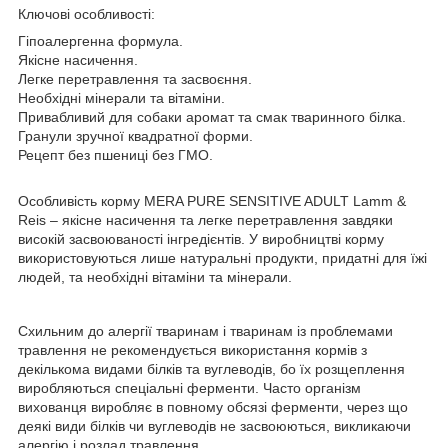
Ключові особливості:
Гіпоалергенна формула.
Якісне насичення.
Легке перетравлення та засвоєння.
Необхідні мінерали та вітаміни.
Привабливий для собаки аромат та смак тваринного білка.
Гранули зручної квадратної форми.
Рецепт без пшениці без ГМО.
Особливість корму MERA PURE SENSITIVE ADULT Lamm &
Reis – якісне насичення та легке перетравлення завдяки
високій засвоюваності інгредієнтів. У виробництві корму
використовуються лише натуральні продукти, придатні для їжі
людей, та необхідні вітаміни та мінерали.
Схильним до алергії тваринам і тваринам із проблемами
травлення не рекомендується використання кормів з
декількома видами білків та вуглеводів, бо їх розщеплення
виробляються спеціальні ферменти. Часто організм
вихованця виробляє в повному обсязі ферменти, через що
деякі види білків чи вуглеводів не засвоюються, викликаючи
алергію і розлад травлення.