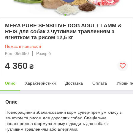
MERA PURE SENSITIVE DOG ADULT LAMM &
REIS для собак з чутливим травленням з
ягнятком та рисом 12,5 кг
Немає в наявності
Код: 056650
Роздріб
4 360
₴
Опис
Характеристики
Доставка
Оплата
Умови п
Опис
Повнораційний збалансований корм супер-преміум класу з
ягнятком та рисом для дорослих собак. Спеціальна
гіпоалергенна формула корму підходить для собак із
чутливим травленням або алергіями.