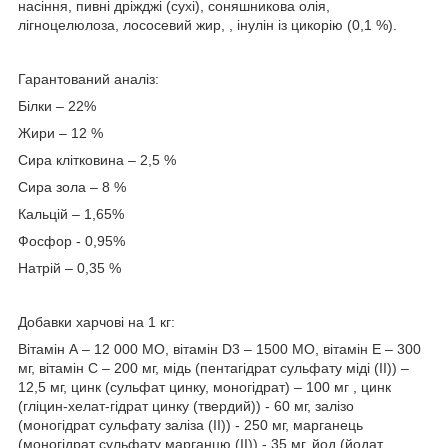
насіння, пивні дріжджі (сухі), соняшникова олія,
лігноцелюлоза, лососевий жир, , інулін із цикорію (0,1 %).
Гарантований аналіз:
Білки – 22%
Жири – 12 %
Сира клітковина – 2,5 %
Сира зола – 8 %
Кальцій – 1,65%
Фосфор - 0,95%
Натрій – 0,35 %
Добавки харчові на 1 кг:
Вітамін А – 12 000 МО, вітамін D3 – 1500 МО, вітамін E – 300
мг, вітамін C – 200 мг, мідь (пентагідрат сульфату міді (II)) –
12,5 мг, цинк (сульфат цинку, моногідрат) – 100 мг , цинк
(гліцин-хелат-гідрат цинку (твердий)) - 60 мг, залізо
(моногідрат сульфату заліза (II)) - 250 мг, марганець
(моногідрат сульфату марганцю (II)) - 35 мг, йод (йодат