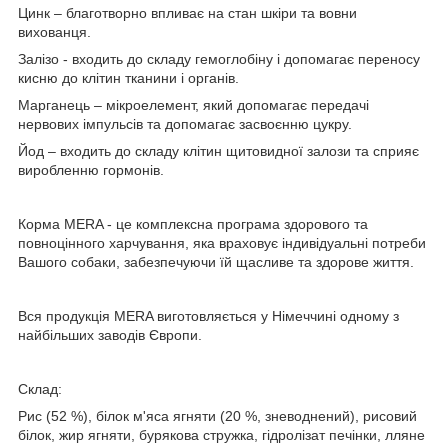
Цинк – благотворно впливає на стан шкіри та вовни
вихованця.
Залізо - входить до складу гемоглобіну і допомагає переносу
кисню до клітин тканини і органів.
Марганець – мікроелемент, який допомагає передачі
нервових імпульсів та допомагає засвоєнню цукру.
Йод – входить до складу клітин щитовидної залози та сприяє
виробленню гормонів.
Корма MERA - це комплексна програма здорового та
повноцінного харчування, яка враховує індивідуальні потреби
Вашого собаки, забезпечуючи їй щасливе та здорове життя.
Вся продукція MERA виготовляється у Німеччині одному з
найбільших заводів Європи.
Склад:
Рис (52 %), білок м'яса ягняти (20 %, зневоднений), рисовий
білок, жир ягняти, бурякова стружка, гідролізат печінки, лляне