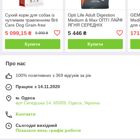
Сухий корм для собак із
Opti Life Adult Digestion
GEM
чутливим травленням Brit
Medium & Max ОПТІ ЛАЙФ
Medi
Care Dog Grain-free
ЯГНЯ СЕРЕДНІХ
для 
Sensitive беззерновий - 12
ВЕЛИКИХ сухий корм для
рисо
5 099,15
5 446
171
₴
₴
5 999 ₴
кг
собак з чутливим
травленням 12.5 кг
Купити
Купити
Про нас
100% позитивних з 369 відгуків за рік
Працює з 14.11.2020
м. Одеса
вул Сегедська 14, 65009, Одеса, Україна
Контакти
Сьогодні вихідний
Показати весь графік роботи