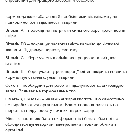
спрощений для кращого засвоєння собакою.
Корм додатково збагачений необхідними вітамінами для
повноцінної життєдіяльності тварини:
Вітамін А – необхідний підтримки сильного зору, краси вовни і
шкіри.
Вітамін D3 – покращує засвоюваність кальцію до кісткової
тканини. Підтримує нервову систему.
Вітамін С – бере участь в обмінних процесах та зміцнює
імунітет.
Вітамін Е – бере участь у регенерації клітин шкіри та вовни та
нормалізує статеві функції тварини.
Селен – необхідний для роботи підшлункової та щитовидної
залоз. Впливає на гормональне тло.
Омега-3, Омега-6 – незамінні жирні кислоти, що самостійно
не виробляються організмом. Благотворно впливають на
шерсть та шкіру, роботу печінки, нирок, серця.
Мідь - є частиною багатьох ферментів і білків - без неї не
обходяться вуглеводний, мінеральний і водний обміни в
організмі.