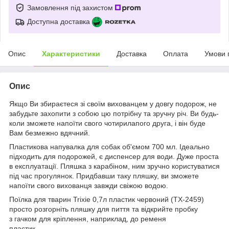
Замовлення під захистом
Доступна доставка
Опис
Характеристики
Доставка
Оплата
Умови 
Опис
Якщо Ви збираєтеся зі своїм вихованцем у довгу подорож, не
забудьте захопити з собою цю потрібну та зручну річ. Ви будь-
коли зможете напоїти свого чотирилапого друга, і він буде
Вам безмежно вдячний.
Пластикова напувалка для собак об'ємом 700 мл. Ідеально
підходить для подорожей, є диспенсер для води. Дуже проста
в експлуатації. Пляшка з карабіном, ним зручно користуватися
під час прогулянок. Придбавши таку пляшку, ви зможете
напоїти свого вихованця завжди свіжою водою.
Поїлка для тварин Trixie 0,7л пластик червоний (TX-2459)
просто розгорніть пляшку для пиття та відкрийте пробку
з гачком для кріплення, наприклад, до ременя
пластик