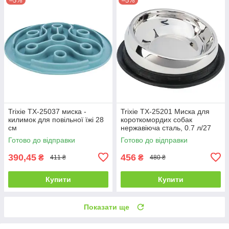
–5%
–5%
Trixie TX-25037 миска -
Trixie TX-25201 Миска для
килимок для повільної їжі 28
короткомордих собак
см
нержавіюча сталь, 0.7 л/27
см
Готово до відправки
Готово до відправки
390,45
456
₴
₴
411 ₴
480 ₴
Купити
Купити
Показати ще