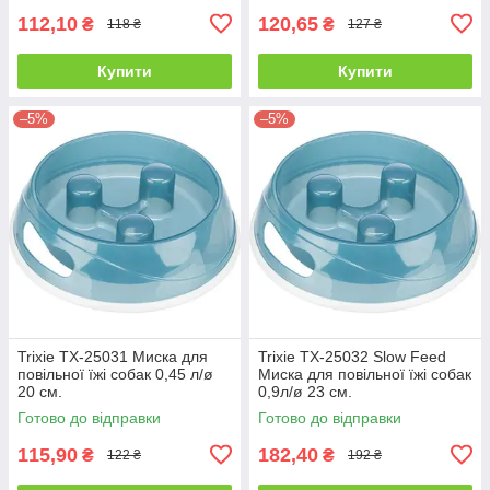
112,10
120,65
₴
₴
118 ₴
127 ₴
Купити
Купити
–5%
–5%
Trixie TX-25031 Миска для
Trixie TX-25032 Slow Feed
повільної їжі собак 0,45 л/ø
Миска для повільної їжі собак
20 см.
0,9л/ø 23 см.
Готово до відправки
Готово до відправки
115,90
182,40
₴
₴
122 ₴
192 ₴