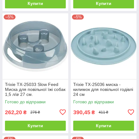
Купити
Купити
–5%
–5%
Trixie TX-25033 Slow Feed
Trixie TX-25036 миска -
Миска для повільної їжі собак
килимок для повільної годівлі
1,5 л/ø 27 см.
24 см
Готово до відправки
Готово до відправки
262,20
390,45
₴
₴
276 ₴
411 ₴
Купити
Купити