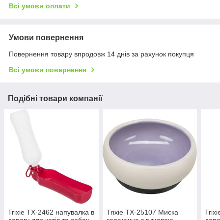
Всі умови оплати
Умови повернення
Повернення товару впродовж 14 днів за рахунок покупця
Всі умови повернення
Подібні товари компанії
Trixie TX-2462 напувалка в
Trixie TX-25107 Миска
Trix
дорогу для котів та собак
керамічна з гумовою
доро