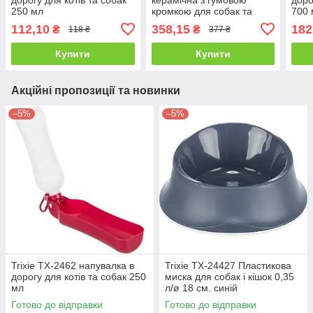
250 мл
кромкою для собак та
700 
котів 0.6 л, 14 см колір в
112,10
358,15
182
₴
₴
118 ₴
377 ₴
асортименті
Купити
Купити
Акційні пропозиції та новинки
–5%
–5%
Trixie TX-2462 напувалка в
Trixie TX-24427 Пластикова
дорогу для котів та собак 250
миска для собак і кішок 0,35
мл
л/ø 18 см. синій
Готово до відправки
Готово до відправки