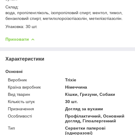
Склад:
вода, пропіленгліколь, ізопропіловий спирт, ментол, тимол,
бензиловий спирт, метилхлороізотіазолін, метилізотіазолін.
Упаковка: 30 шт.
Приховати
Характеристики
Основні
Виробник
Trixie
Країна виробник
Німеччина
Вид тварин
Кішки, Гризуни, Собаки
Кількість штук
30 шт.
Призначення
Догляд за вухами
Особливості
Профілактичний, Основний
догляд, Гіпоалергенний
Тип
Серветки паперові
(одноразові)