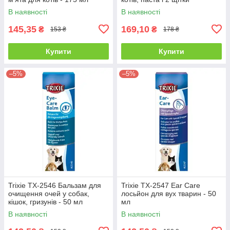
В наявності
В наявності
145,35
169,10
₴
₴
153 ₴
178 ₴
Купити
Купити
–5%
–5%
Trixie ТХ-2546 Бальзам для
Trixie ТХ-2547 Ear Care
очищення очей у собак,
лосьйон для вух тварин - 50
кішок, гризунів - 50 мл
мл
В наявності
В наявності