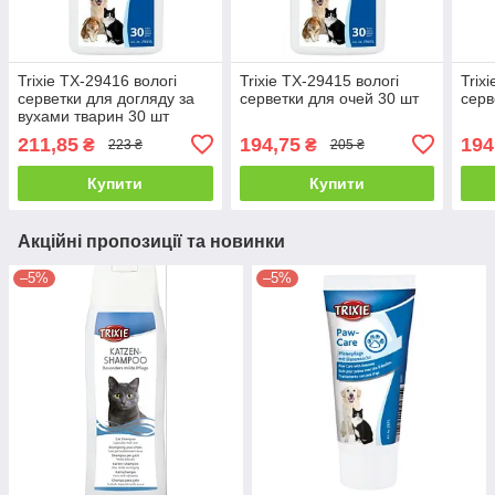
Trixie TX-29416 вологі
Trixie TX-29415 вологі
Trix
серветки для догляду за
серветки для очей 30 шт
серв
вухами тварин 30 шт
211,85
194,75
194
₴
₴
223 ₴
205 ₴
Купити
Купити
Акційні пропозиції та новинки
–5%
–5%