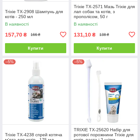
Trixie TX-2571 Мазь Trixie для
Trixie TX-2908 Шампунь для
лап собак та котів, з
котів - 250 мл
прополісом, 50 г
В наявності
В наявності
157,70
131,10
₴
₴
166 ₴
138 ₴
Купити
Купити
–5%
–5%
TRIXIE TX-25620 Набір для
Trixie TX-4238 спрей котяча
ротової порожнини Trixie для
м'ята для котів - 175 мл
котів, паста і 2 щітки