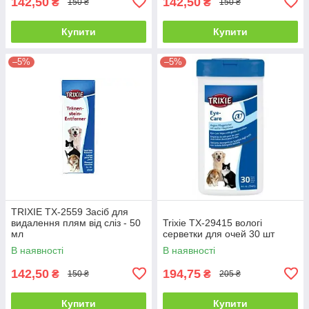
142,50
142,50
₴
₴
150 ₴
150 ₴
Купити
Купити
–5%
–5%
TRIXIE TX-2559 Засіб для
видалення плям від сліз - 50
Trixie TX-29415 вологі
мл
серветки для очей 30 шт
В наявності
В наявності
142,50
194,75
₴
₴
150 ₴
205 ₴
Купити
Купити