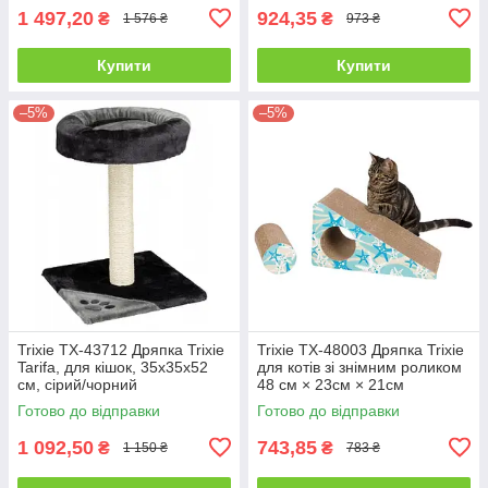
1 497,20
924,35
₴
₴
1 576 ₴
973 ₴
Купити
Купити
–5%
–5%
Trixie TX-43712 Дряпка Trixie
Trixie TX-48003 Дряпка Trixie
Tarifa, для кішок, 35х35х52
для котів зі знімним роликом
см, сірий/чорний
48 см × 23см × 21см
бірюзовий з коричневим
Готово до відправки
Готово до відправки
1 092,50
743,85
₴
₴
1 150 ₴
783 ₴