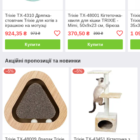
Trixie TX-4310 Дряпка-
Trixie TX-48001 Кігтеточка-
Trix
стовпчик Trixie для котів з
хвиля для кішки TRIXIE -
Trixi
іграшкою на мотузці
Mimi, 50х9х23 см, бірюза
35х3
сизаль 35х62 см
924,35
370,50
1 0
₴
₴
973 ₴
390 ₴
Купити
Купити
Акційні пропозиції та новинки
–5%
–5%
Trixie TX-48009 Драпак Trixie,
Trixie TX-43451 Кігтеточка з