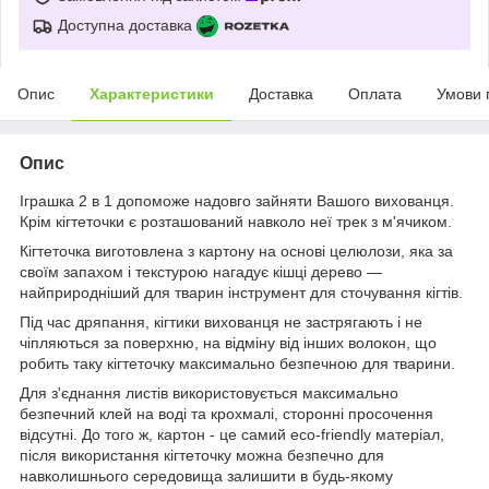
Доступна доставка
Опис
Характеристики
Доставка
Оплата
Умови 
Опис
Іграшка 2 в 1 допоможе надовго зайняти Вашого вихованця.
Крім кігтеточки є розташований навколо неї трек з м'ячиком.
Кігтеточка виготовлена з картону на основі целюлози, яка за
своїм запахом і текстурою нагадує кішці дерево —
найприродніший для тварин інструмент для сточування кігтів.
Під час дряпання, кігтики вихованця не застрягають і не
чіпляються за поверхню, на відміну від інших волокон, що
робить таку кігтеточку максимально безпечною для тварини.
Для з'єднання листів використовується максимально
безпечний клей на воді та крохмалі, сторонні просочення
відсутні. До того ж, картон - це самий eco-friendly матеріал,
після використання кігтеточку можна безпечно для
навколишнього середовища залишити в будь-якому