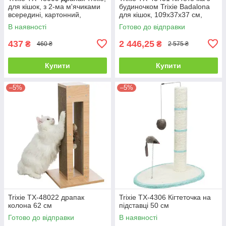
для кішок, з 2-ма м'ячиками
будиночком Trixie Badalona
всередині, картонний,
для кішок, 109х37х37 см,
36×5×36 см
бежева
В наявності
Готово до відправки
437
2 446,25
₴
₴
460 ₴
2 575 ₴
Купити
Купити
–5%
–5%
Trixie TX-48022 драпак
Trixie TX-4306 Кігтеточка на
колона 62 см
підставці 50 см
Готово до відправки
В наявності