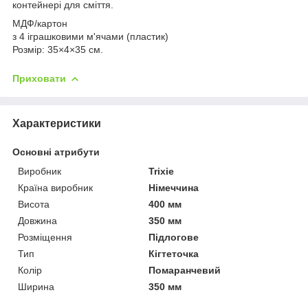
контейнері для сміття.
МДФ/картон
з 4 іграшковими м'ячами (пластик)
Розмір: 35×4×35 см.
Приховати
Характеристики
Основні атрибути
Виробник
Trixie
Країна виробник
Німеччина
Висота
400 мм
Довжина
350 мм
Розміщення
Підлогове
Тип
Кігтеточка
Колір
Помаранчевий
Ширина
350 мм