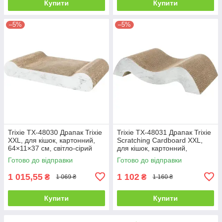
Купити
Купити
–5%
–5%
Trixie TX-48030 Драпак Trixie
Trixie TX-48031 Драпак Trixie
XXL, для кішок, картонний,
Scratching Cardboard XXL,
64×11×37 см, світло-сірий
для кішок, картонний,
64×14×37 см, сірий
Готово до відправки
Готово до відправки
1 015,55
1 102
₴
₴
1 069 ₴
1 160 ₴
Купити
Купити