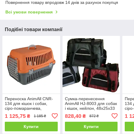
Повернення товару впродовж 14 днів за рахунок покупця
Всі умови повернення
Подібні товари компанії
Переноска AnimAll CNR-
Сумка-перенесення
Пере
134 для кішок і собак,
AnimAll HJ-8003 для собак
134 
сіро-помаранчева,
і кішок, нейлон, 48х25х33
сіро
58×42×42 см
см Колір в асортименті
1 125,75
828,40
1 1
₴
₴
1 185 ₴
872 ₴
Купити
Купити