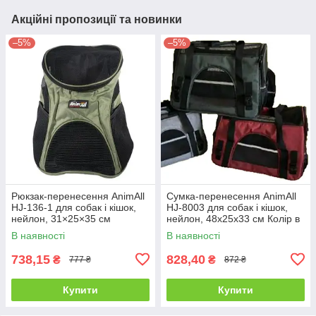
Акційні пропозиції та новинки
–5%
–5%
Рюкзак-перенесення AnimAll
Сумка-перенесення AnimAll
HJ-136-1 для собак і кішок,
HJ-8003 для собак і кішок,
нейлон, 31×25×35 см
нейлон, 48х25х33 см Колір в
Кольори в асортименті
асортименті
В наявності
В наявності
738,15
828,40
₴
₴
777 ₴
872 ₴
Купити
Купити