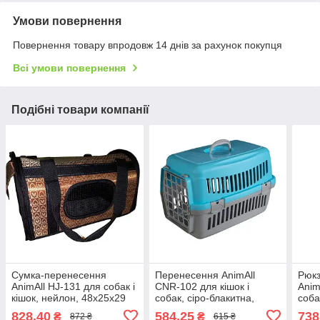
Умови повернення
Повернення товару впродовж 14 днів за рахунок покупця
Всі умови повернення
Подібні товари компанії
Сумка-перенесення
Перенесення AnimAll
Рюкз
AnimAll HJ-131 для собак і
CNR-102 для кішок і
Anim
кішок, нейлон, 48х25х29
собак, сіро-блакитна,
соба
см
48.5×32.5×32.5 см
31×2
828,40
584,25
738
₴
₴
872 ₴
615 ₴