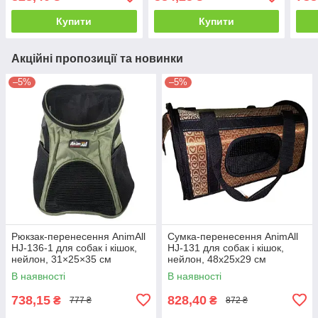
асор
Купити
Купити
Акційні пропозиції та новинки
–5%
–5%
Рюкзак-перенесення AnimAll
Сумка-перенесення AnimAll
HJ-136-1 для собак і кішок,
HJ-131 для собак і кішок,
нейлон, 31×25×35 см
нейлон, 48х25х29 см
Кольори в асортименті
В наявності
В наявності
738,15
828,40
₴
₴
777 ₴
872 ₴