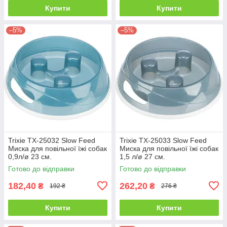
Купити
Купити
–5%
–5%
Trixie TX-25032 Slow Feed
Trixie TX-25033 Slow Feed
Миска для повільної їжі собак
Миска для повільної їжі собак
0,9л/ø 23 см.
1,5 л/ø 27 см.
Готово до відправки
Готово до відправки
182,40
262,20
₴
₴
192 ₴
276 ₴
Купити
Купити