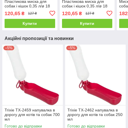
Пластикова миска для
Пластикова миска для
Миск
собак і кішок 0,35 л/ø 18
собак і кішок 0,35 л/ø 18
соба
см. синій
см. синій
120,65
120,65
182
₴
₴
127 ₴
127 ₴
Купити
Купити
Акційні пропозиції та новинки
–5%
–5%
Trixie TX-2459 напувалка в
Trixie TX-2462 напувалка в
дорогу для котів та собак 700
дорогу для котів та собак 250
мл
мл
Готово до відправки
Готово до відправки