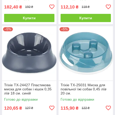
182,40
112,10
₴
₴
192 ₴
118 ₴
Купити
Купити
–5%
–5%
Trixie TX-24427 Пластикова
Trixie TX-25031 Миска для
миска для собак і кішок 0,35
повільної їжі собак 0,45 л/ø
л/ø 18 см. синій
20 см.
Готово до відправки
Готово до відправки
120,65
115,90
₴
₴
127 ₴
122 ₴