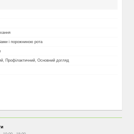
ихання
бами і порожниною рота
и
ий, Профілактичний, Основний догляд
ти