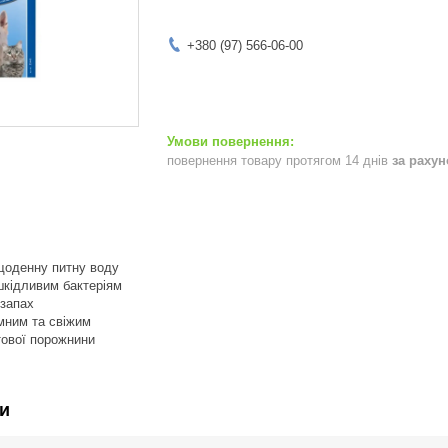
+380 (97) 566-06-00
повернення товару протягом 14 днів
за раху
щоденну питну воду
шкідливим бактеріям
запах
мним та свіжим
тової порожнини
и