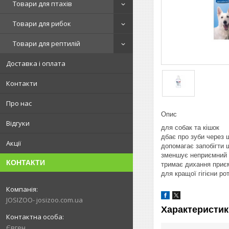
Товари для птахів
Товари для рибок
Товари для рептилій
Доставка і оплата
Контакти
Про нас
Опис
Відгуки
для собак та кішок
дбає про зуби через 
Акції
допомагає запобігти 
зменшує неприємний 
КОНТАКТИ
тримає дихання приє
для кращої гігієни ро
JOSIZOO- josizoo.com.ua
Характеристик
Євген