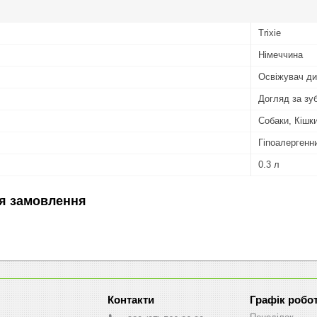
Trixie
Німеччина
Освіжувач д
Догляд за зу
Собаки, Кішк
Гіпоалергенн
0.3 л
я замовлення
Графік робо