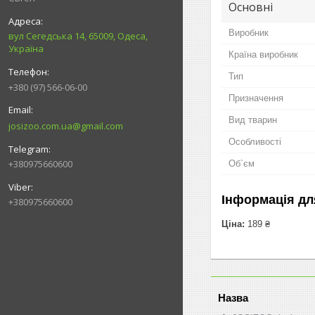
Основні
Виробник
вул Сегедська 14, 65009, Одеса,
Україна
Країна виробник
Тип
+380 (97) 566-06-00
Призначення
Вид тварин
josizoo.com.ua@gmail.com
Особливості
+380975660600
Об`єм
Інформація дл
+380975660600
Ціна:
189 ₴