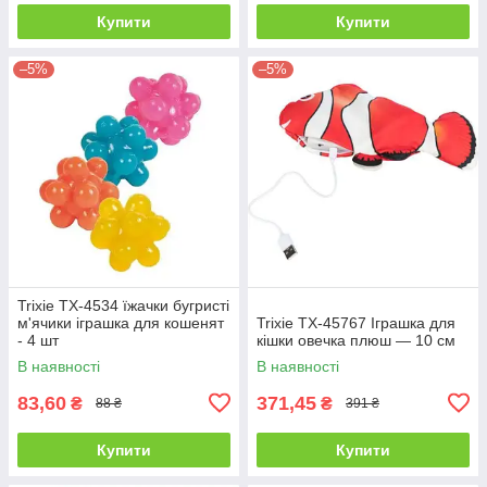
Купити
Купити
–5%
–5%
Trixie TX-4534 їжачки бугристі
м'ячики іграшка для кошенят
Trixie TX-45767 Іграшка для
- 4 шт
кішки овечка плюш — 10 см
В наявності
В наявності
83,60
371,45
₴
₴
88 ₴
391 ₴
Купити
Купити