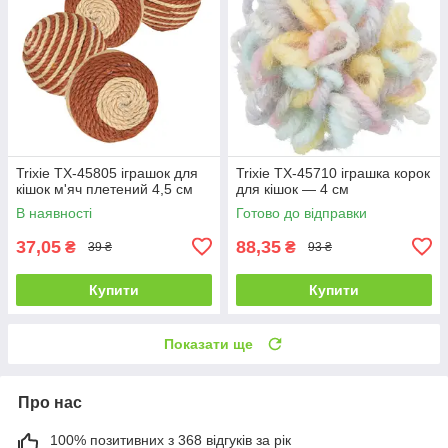
Trixie TX-45805 іграшок для
Trixie TX-45710 іграшка корок
кішок м'яч плетений 4,5 см
для кішок — 4 см
В наявності
Готово до відправки
37,05
88,35
₴
₴
39 ₴
93 ₴
Купити
Купити
Показати ще
Про нас
100% позитивних з 368 відгуків за рік