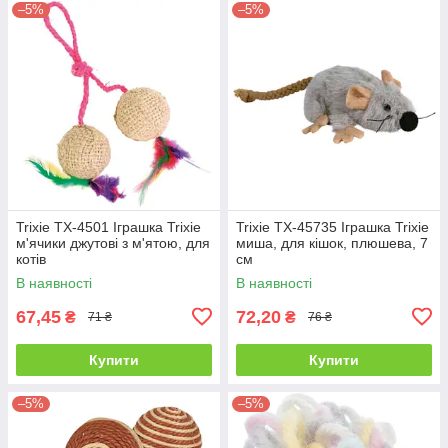
–5%
–5%
Trixie TX-4501 Іграшка Trixie
Trixie TX-45735 Іграшка Trixie
м'ячики джутові з м'ятою, для
миша, для кішок, плюшева, 7
котів
см
В наявності
В наявності
67,45
72,20
₴
₴
71 ₴
76 ₴
Купити
Купити
–5%
–5%