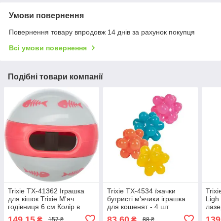
Умови повернення
Повернення товару впродовж 14 днів за рахунок покупця
Всі умови повернення
Подібні товари компанії
Trixie TX-41362 Іграшка
Trixie TX-4534 їжачки
Trix
для кішок Trixie М'яч
бугристі м'ячики іграшка
Ligh
годівниця 6 см Колір в
для кошенят - 4 шт
лазе
асортименті
149,15
83,60
139
₴
₴
157 ₴
88 ₴