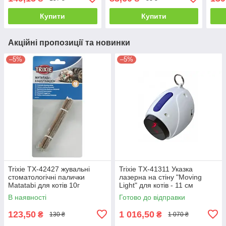
Купити
Купити
Акційні пропозиції та новинки
–5%
–5%
Trixie TX-42427 жувальні
Trixie TX-41311 Указка
стоматологічні палички
лазерна на стіну "Moving
Matatabi для котів 10г
Light" для котів - 11 см
В наявності
Готово до відправки
123,50
1 016,50
₴
₴
130 ₴
1 070 ₴