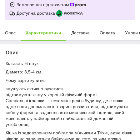
Замовлення під захистом
Доступна доставка
Опис
Характеристики
Доставка
Оплата
Умови 
Опис
Кількість: 6 штук.
Діаметр: 3,5-4 см.
Чому варто купити:
змушують активно рухатися
підтримують кішку у хорошій фізичній формі
Спеціальні іграшки — незамінні речі в будинку, де є кішка,
адже вони допомагають тварині розвиватися, підтримувати
себе у формі та задовольняти мисливський інстинкт, який
живе навіть у наймирнішій і найласкавішій домашній
улюблениці.
Кішка із задоволенням побігає за м'ячиками Trixiе, адже кішки
ніколи не залишаться байдужими до того, за чим можна