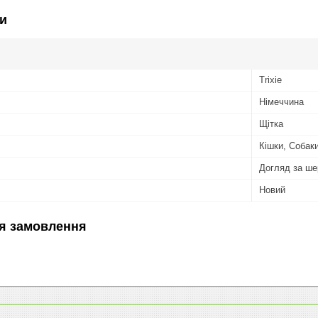
и
Trixie
Німеччина
Щітка
Кішки, Собак
Догляд за ш
Новий
я замовлення