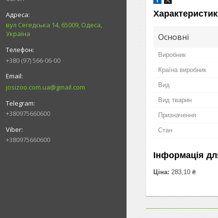
Характеристик
вул Сегедська 14, 65009, Одеса,
Україна
Основні
Виробник
+380 (97) 566-06-00
Країна виробник
Вид
josizoo.com.ua@gmail.com
Вид тварин
+380975660600
Призначення
Стан
+380975660600
Інформація дл
Ціна:
283,10 ₴